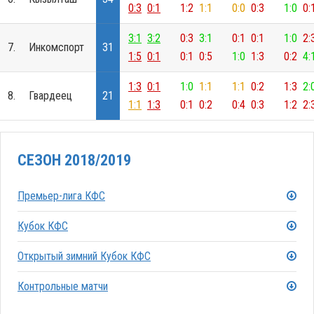
0:3
0:1
1:2
1:1
0:0
0:3
1:0
0:
3:1
3:2
0:3
3:1
0:1
0:1
1:0
2:
7.
Инкомспорт
31
1:5
0:1
0:1
0:5
1:0
1:3
0:2
4:
1:3
0:1
1:0
1:1
1:1
0:2
1:3
2:
8.
Гвардеец
21
1:1
1:3
0:1
0:2
0:4
0:3
1:2
2:
СЕЗОН 2018/2019
Премьер-лига КФС
Кубок КФС
Открытый зимний Кубок КФС
Контрольные матчи