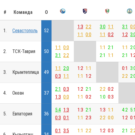
#
Команда
О
1:3
2:2
3:0
1:1
3:1
0:
1.
Севастополь
52
1:1
0:0
1:1
0:2
1:2
3:
1:1
0:0
1:1
2:1
1:1
2:
2.
ТСК-Таврия
50
3:1
2:2
2:1
1:1
2:1
1:
1:1
2:0
1:2
1:1
0:1
3:
3.
Крымтеплица
49
0:3
1:1
1:1
1:2
2:2
2:
2:1
0:3
1:2
2:1
2:2
0:2
4.
Океан
37
1:3
0:0
1:1
0:2
1:0
0:3
5:4
1:3
1:3
2:1
1:3
1:1
4:2
5:
5.
Евпатория
36
0:3
0:1
1:1
2:3
2:2
0:0
1:2
0:
0:1
3:5
1:1
2:2
1:2
0:3
2:1
2:
6.
Кызылташ
34