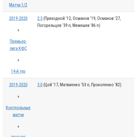
Матчи 1/2
2019-2020
2:3
(Приходной '12, Османов '19, Османов '27,
Погорельцев '39 п, Мемешев '86 п)
»
Премьер-
лига КФС
»
14-й тур
2019-2020
3:0
(Цой '17, Матвиенко '53 п, Прокопенко '82)
»
Контрольные
матчи
»