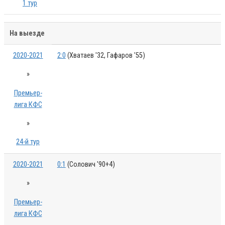
1 тур
На выезде
2020-2021
2:0
(Хватаев '32, Гафаров '55)
»
Премьер-
лига КФС
»
24-й тур
2020-2021
0:1
(Солович '90+4)
»
Премьер-
лига КФС