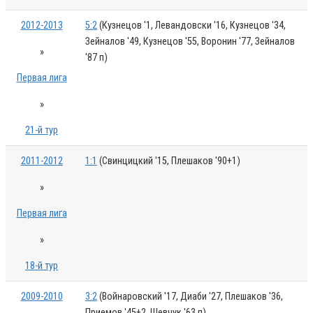
2012-2013
5:2
(Кузнецов '1, Левандовски '16, Кузнецов '34,
Зейналов '49, Кузнецов '55, Воронин '77, Зейналов
»
'87 п)
Первая лига
»
21-й тур
2011-2012
1:1
(Свинцицкий '15, Плешаков '90+1)
»
Первая лига
»
18-й тур
2009-2010
3:2
(Войнаровский '17, Диаби '27, Плешаков '36,
Приемов '45+2, Шевчук '63 п)