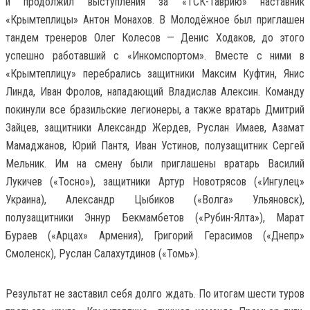
и продолжил выступления за «ТСК-Таврию» наставник
«Крымтеплицы» Антон Монахов. В Молодёжное был приглашен
тандем тренеров Олег Колесов — Денис Ходаков, до этого
успешно работавший с «Инкомспортом». Вместе с ними в
«Крымтеплицу» перебрались защитники Максим Куфтин, Янис
Линда, Иван Фролов, нападающий Владислав Алексин. Команду
покинули все бразильские легионеры, а также вратарь Дмитрий
Зайцев, защитники Александр Жердев, Руслан Имаев, Азамат
Мамаджанов, Юрий Пантя, Иван Устинов, полузащитник Сергей
Мельник. Им на смену были приглашены вратарь Василий
Лукичев («Тосно»), защитники Артур Новотрясов («Ингулец»
Украина), Александр Цыбиков («Волга» Ульяновск),
полузащитники Эннур Бекмамбетов («Рубин-Ялта»), Марат
Бураев («Арцах» Армения), Григорий Герасимов («Днепр»
Смоленск), Руслан Салахутдинов («Томь»).
Результат не заставил себя долго ждать. По итогам шести туров