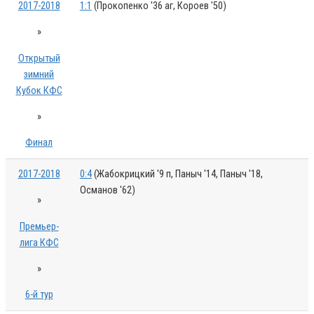
2017-2018
1:1
(Прокопенко '36 аг, Короев '50)
»
Открытый
зимний
Кубок КФС
»
Финал
2017-2018
0:4
(Жабокрицкий '9 п, Паныч '14, Паныч '18,
Османов '62)
»
Премьер-
лига КФС
»
6-й тур