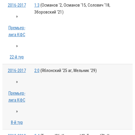
2016-2017
1:3
(Османов '2, Османов '15, Солович '18,
Зборовский '21)
»
Премьер-
лига КФС
»
22-й тур
2016-2017
2:0
(Яблонский '25 аг, Мельник '29)
»
Премьер-
лига КФС
»
8-й тур