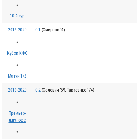
»
10-й тур
2019-2020
0:1
(Смирнов '4)
»
Кубок КФС
»
Матчи 1/2
2019-2020
0:2
(Солович '59, Тарасенко '74)
»
Премьер-
лига КФС
»