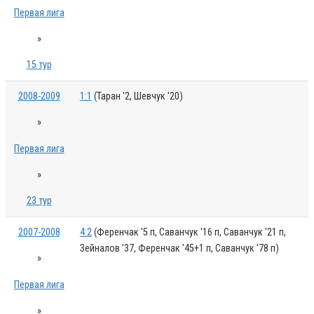
Первая лига
»
15 тур
2008-2009
1:1
(Таран '2, Шевчук '20)
»
Первая лига
»
23 тур
2007-2008
4:2
(Ференчак '5 п, Саванчук '16 п, Саванчук '21 п,
Зейналов '37, Ференчак '45+1 п, Саванчук '78 п)
»
Первая лига
»