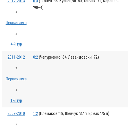
2012-2013
0:4
(Ткачев '36, Кузнецов '40, Танчик '71, Караваев
'90+4)
»
Первая лига
»
4-й тур
2011-2012
0:2
(Чепурненко '64, Левандовски '72)
»
Первая лига
»
1-й тур
2009-2010
1:2
(Плешаков '18, Шевчук '37 п, Ермак '75 п)
»