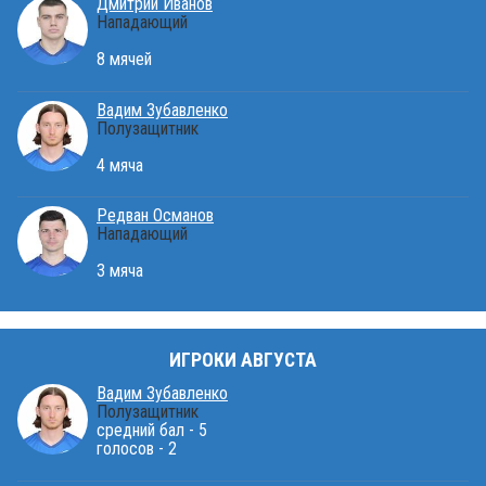
Дмитрий Иванов
Нападающий
8 мячей
Вадим Зубавленко
Полузащитник
4 мяча
Редван Османов
Нападающий
3 мяча
ИГРОКИ АВГУСТА
Вадим Зубавленко
Полузащитник
средний бал - 5
голосов - 2