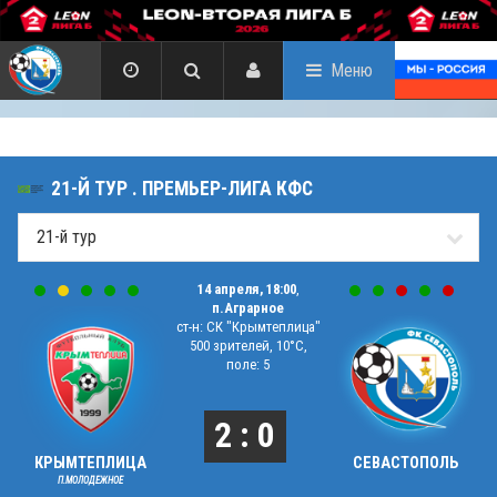
Меню
21-Й ТУР . ПРЕМЬЕР-ЛИГА КФС
14 апреля, 18:00
,
п.Аграрное
ст-н: СК "Крымтеплица"
500 зрителей, 10°C,
поле: 5
2 : 0
КРЫМТЕПЛИЦА
СЕВАСТОПОЛЬ
П.МОЛОДЕЖНОЕ