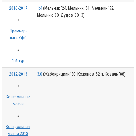
2016-2017
1:4
(Мельник '24, Мельник '51, Мельник '72,
Мельник '80, Дудов '90+3)
»
Премьер-
лига КФС
»
1-й тур
2012-2013
3:0
(Жабокрицкий '30, Кожанов '52 п, Коваль '88)
»
Контрольные
матчи
»
Контрольные
матчи 2013