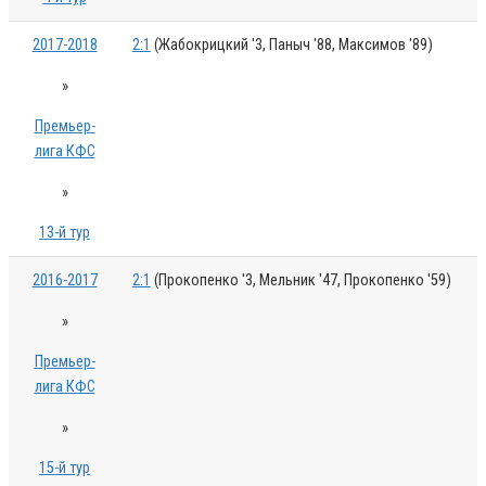
2017-2018
2:1
(Жабокрицкий '3, Паныч '88, Максимов '89)
»
Премьер-
лига КФС
»
13-й тур
2016-2017
2:1
(Прокопенко '3, Мельник '47, Прокопенко '59)
»
Премьер-
лига КФС
»
15-й тур