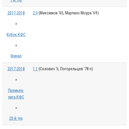
7-й тур
2017-2018
2:0
(Максимов '65, Мартино Моура '69)
»
Кубок КФС
»
Финал
2017-2018
1:1
(Солович '5, Погорельцев '78 п)
»
Премьер-
лига КФС
»
20-й тур