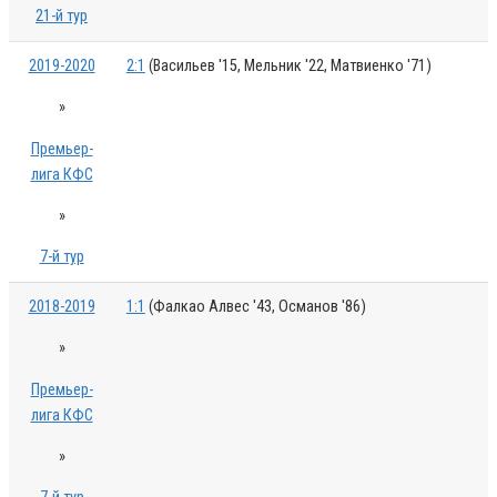
21-й тур
2019-2020
2:1
(Васильев '15, Мельник '22, Матвиенко '71)
»
Премьер-
лига КФС
»
7-й тур
2018-2019
1:1
(Фалкао Алвес '43, Османов '86)
»
Премьер-
лига КФС
»