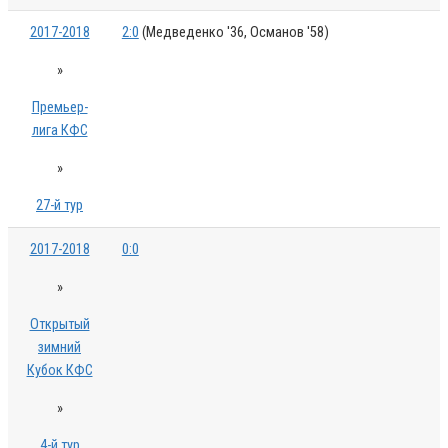
2017-2018
2:0
(Медведенко '36, Османов '58)
»
Премьер-
лига КФС
»
27-й тур
2017-2018
0:0
»
Открытый
зимний
Кубок КФС
»
4-й тур