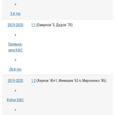
»
3-й тур
2019-2020
1:1
(Смирнов '3, Дудов '70)
»
Премьер-
лига КФС
»
28-й тур
2019-2020
1:2
(Ахунов '45+1, Мемешев '62 п, Мироненко '85)
»
Кубок КФС
»