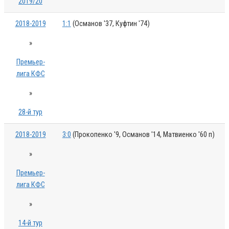
2019/20
2018-2019
1:1
(Османов '37, Куфтин '74)
»
Премьер-
лига КФС
»
28-й тур
2018-2019
3:0
(Прокопенко '9, Османов '14, Матвиенко '60 п)
»
Премьер-
лига КФС
»
14-й тур