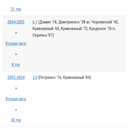
21 тур
2004-2005
6:1
(Дамин '18, Дмитриенко '38 аг, Чорнявский '43,
Кривовязый '60, Кривовязый '72, Кунденок '76 п,
»
Скрипка '87)
Вторая лига
»
8 тур
2003-2004
2:0
(Петренко '16, Кривовязый '84)
»
Вторая лига
»
30 тур