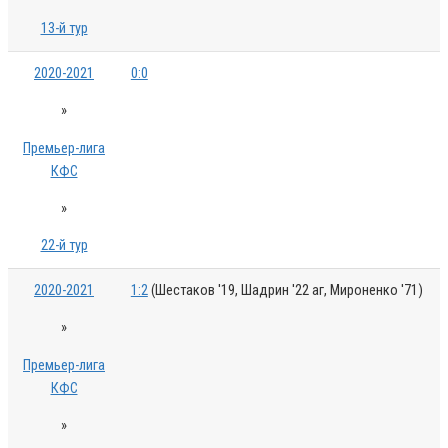
13-й тур
2020-2021
0:0
»
Премьер-лига
КФС
»
22-й тур
2020-2021
1:2
(Шестаков '19, Шадрин '22 аг, Мироненко '71)
»
Премьер-лига
КФС
»