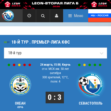
Меню
18-Й ТУР . ПРЕМЬЕР-ЛИГА КФС
24 марта, 15:00
,
Керчь
ст-н: МСК им. 50 лет
октября
300 зрителей, 12°C,
поле: 4
0 : 3
ОКЕАН
СЕВАСТОПОЛЬ
КЕРЧЬ