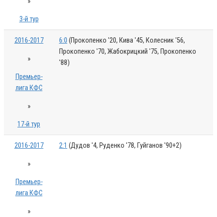
»
3-й тур
2016-2017
6:0
(Прокопенко '20, Кива '45, Колесник '56,
Прокопенко '70, Жабокрицкий '75, Прокопенко
»
'88)
Премьер-
лига КФС
»
17-й тур
2016-2017
2:1
(Дудов '4, Руденко '78, Гуйганов '90+2)
»
Премьер-
лига КФС
»