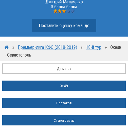
Дмитрий Матвиенко
3 балла балла
Поставить оценку команде
»
Премьер-лига КФС (2018-2019)
»
18-й тур
»
Океан
- Севастополь
До матча
Отчёт
Протокол
Стенограмма