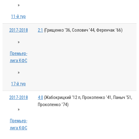
»
11-й тур
2017-2018
2:1
(Грищенко '36, Солович '44, Ференчак '66)
»
Премьер-
лига КФС
»
17-й тур
2017-2018
4:0
(Жабокрицкий '12 п, Прокопенко '41, Паныч '51,
Прокопенко '74)
»
Премьер-
лига КФС