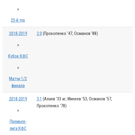
»
25-й тур
2018-2019
2:0
(Прокопенко '47, Османов '88)
»
Кубок КФС
»
Матчи 1/2
финала
2018-2019
3:1
(Алаев '33 аг, Минеев '53, Османов '57,
Прокопенко '78)
»
Премьер-
лига КФС