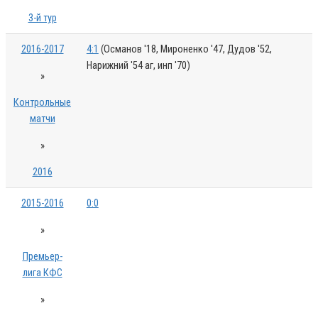
3-й тур
2016-2017
4:1
(Османов '18, Мироненко '47, Дудов '52,
Нарижний '54 аг, инп '70)
»
Контрольные
матчи
»
2016
2015-2016
0:0
»
Премьер-
лига КФС
»