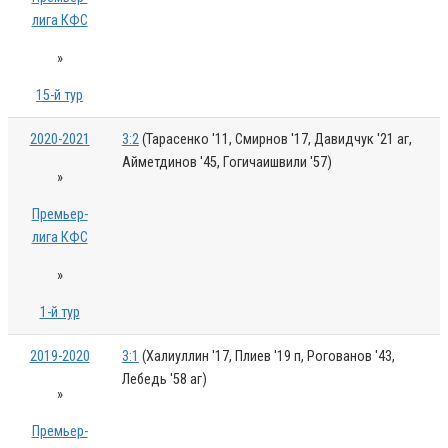
лига КФС
»
15-й тур
2020-2021
3:2
(Тарасенко '11, Смирнов '17, Давидчук '21 аг,
Айметдинов '45, Гогичаишвили '57)
»
Премьер-
лига КФС
»
1-й тур
2019-2020
3:1
(Халиуллин '17, Плиев '19 п, Рогованов '43,
Лебедь '58 аг)
»
Премьер-