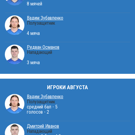
8 мячей
Вадим Зубавленко
Полузащитник
4 мяча
Редван Османов
Нападающий
3 мяча
ИГРОКИ АВГУСТА
Вадим Зубавленко
Полузащитник
средний бал - 5
голосов - 2
Дмитрий Иванов
Нападающий