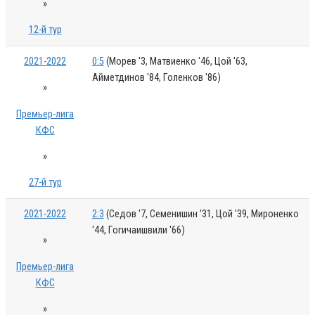
»
12-й тур
2021-2022
0:5
(Морев '3, Матвиенко '46, Цой '63,
Айметдинов '84, Голенков '86)
»
Премьер-лига
КФС
»
27-й тур
2021-2022
2:3
(Седов '7, Семенишин '31, Цой '39, Мироненко
'44, Гогичаишвили '66)
»
Премьер-лига
КФС
»