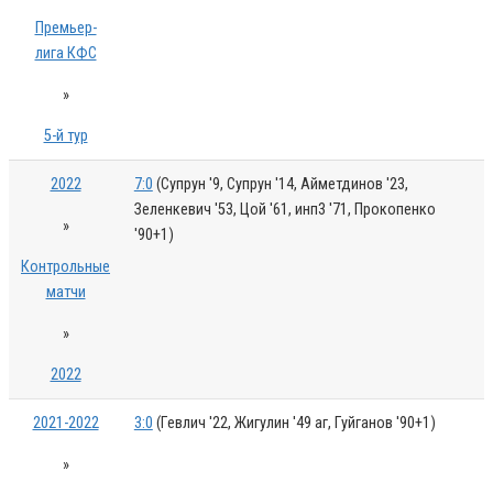
Премьер-
лига КФС
»
5-й тур
2022
7:0
(Супрун '9, Супрун '14, Айметдинов '23,
Зеленкевич '53, Цой '61, инп3 '71, Прокопенко
»
'90+1)
Контрольные
матчи
»
2022
2021-2022
3:0
(Гевлич '22, Жигулин '49 аг, Гуйганов '90+1)
»