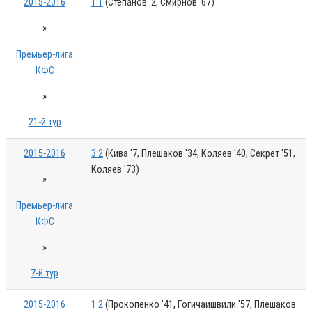
2015-2016
1:1
(Степанов '2, Смирнов '67)
»
Премьер-лига
КФС
»
21-й тур
2015-2016
3:2
(Кива '7, Плешаков '34, Коляев '40, Секрет '51,
Коляев '73)
»
Премьер-лига
КФС
»
7-й тур
2015-2016
1:2
(Прокопенко '41, Гогичаишвили '57, Плешаков