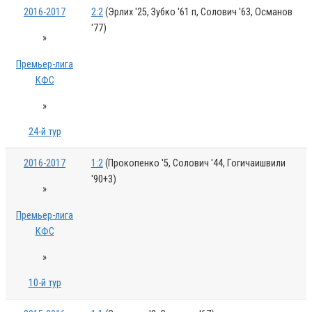
2016-2017
2:2
(Эрлих '25, Зубко '61 п, Солович '63, Османов
'77)
»
Премьер-лига
КФС
»
24-й тур
2016-2017
1:2
(Прокопенко '5, Солович '44, Гогичаишвили
'90+3)
»
Премьер-лига
КФС
»
10-й тур