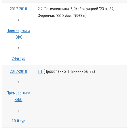
2017-2018
2:2
(Гогичаишвили '6, Жабокрицкий '23 п, '82,
Ференчак '83, Зубко '90+3 п)
»
Премьер-лига
КФС
»
24-й тур
2017-2018
1:1
(Прокопенко '1, Винников '82)
»
Премьер-лига
КФС
»
10-й тур