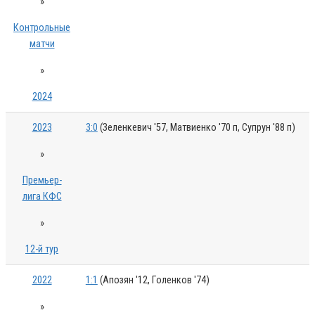
»
Контрольные
матчи
»
2024
2023
3:0
(Зеленкевич '57, Матвиенко '70 п, Супрун '88 п)
»
Премьер-
лига КФС
»
12-й тур
2022
1:1
(Апозян '12, Голенков '74)
»