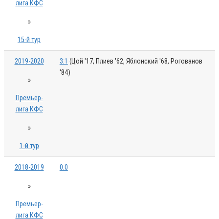
лига КФС
»
15-й тур
2019-2020
3:1
(Цой '17, Плиев '62, Яблонский '68, Рогованов
'84)
»
Премьер-
лига КФС
»
1-й тур
2018-2019
0:0
»
Премьер-
лига КФС