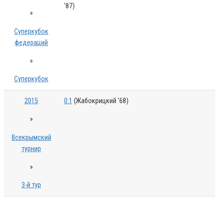
'87)
»
Суперкубок
федераций
»
Суперкубок
2015
0:1
(Жабокрицкий '68)
»
Всекрымский
турнир
»
3-й тур