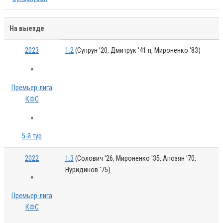
На выезде
2023
1:2
(Супрун '20, Дмитрук '41 п, Мироненко '83)
»
Премьер-лига
КФС
»
5-й тур
2022
1:3
(Солович '26, Мироненко '35, Апозян '70,
Нуридинов '75)
»
Премьер-лига
КФС