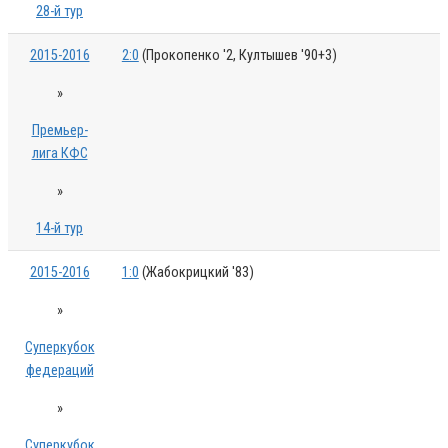
28-й тур
2015-2016
2:0
(Прокопенко '2, Култышев '90+3)
»
Премьер-
лига КФС
»
14-й тур
2015-2016
1:0
(Жабокрицкий '83)
»
Суперкубок
федераций
»
Суперкубок