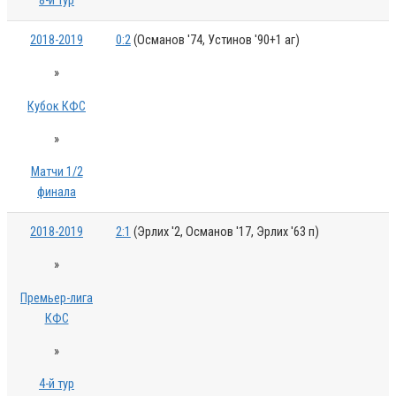
8-й тур
2018-2019
0:2
(Османов '74, Устинов '90+1 аг)
»
Кубок КФС
»
Матчи 1/2
финала
2018-2019
2:1
(Эрлих '2, Османов '17, Эрлих '63 п)
»
Премьер-лига
КФС
»
4-й тур