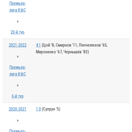
Премьер-
лига КФС
»
20-й тур
2021-2022
4:1
(Цой '8, Смирнов '11, Пенчелюзов '65,
Мироненко '67, Чернышёв '83)
»
Премьер-
лига КФС
»
6-й тур
2020-2021
1:0
(Супрун '5)
»
Премьер-