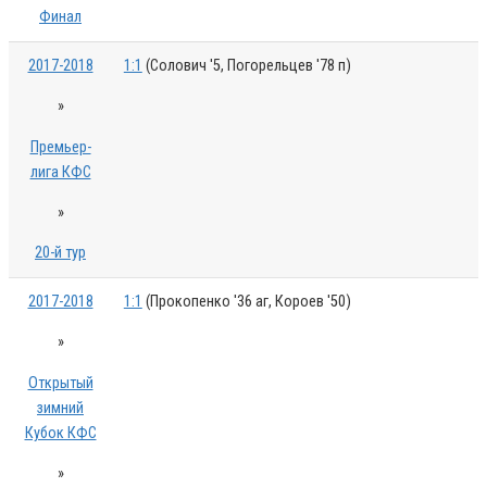
Финал
2017-2018
1:1
(Солович '5, Погорельцев '78 п)
»
Премьер-
лига КФС
»
20-й тур
2017-2018
1:1
(Прокопенко '36 аг, Короев '50)
»
Открытый
зимний
Кубок КФС
»