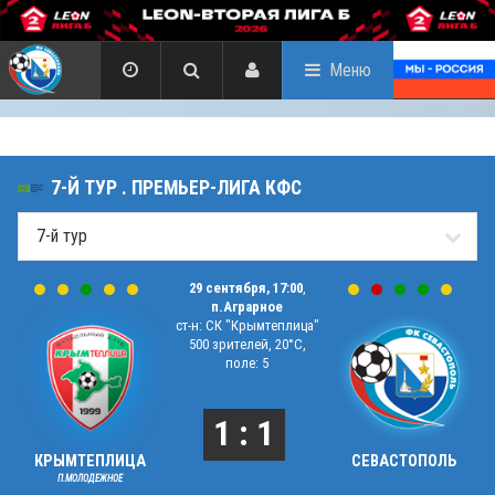
Меню
7-Й ТУР . ПРЕМЬЕР-ЛИГА КФС
29 сентября, 17:00
,
п.Аграрное
ст-н: СК "Крымтеплица"
500 зрителей, 20°C,
поле: 5
1 : 1
КРЫМТЕПЛИЦА
СЕВАСТОПОЛЬ
П.МОЛОДЕЖНОЕ