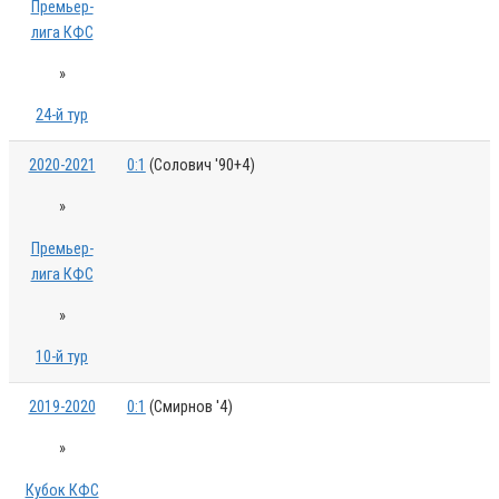
Премьер-
лига КФС
»
24-й тур
2020-2021
0:1
(Солович '90+4)
»
Премьер-
лига КФС
»
10-й тур
2019-2020
0:1
(Смирнов '4)
»
Кубок КФС