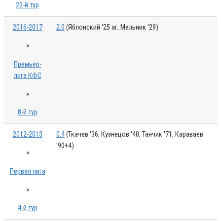
22-й тур
2016-2017
2:0
(Яблонский '25 аг, Мельник '29)
»
Премьер-
лига КФС
»
8-й тур
2012-2013
0:4
(Ткачев '36, Кузнецов '40, Танчик '71, Караваев
'90+4)
»
Первая лига
»
4-й тур