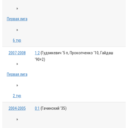
»
Первая лига
»
6 тур
2007-2008
1:2
(Гудзикевич '5 п, Прокопченко '10, Гайдаш
'90+2)
»
Первая лига
»
2 тур
2004-2005
0:1
(Гачинский '35)
»