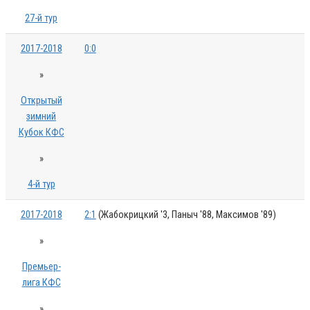
27-й тур
2017-2018
0:0
»
Открытый
зимний
Кубок КФС
»
4-й тур
2017-2018
2:1
(Жабокрицкий '3, Паныч '88, Максимов '89)
»
Премьер-
лига КФС
»