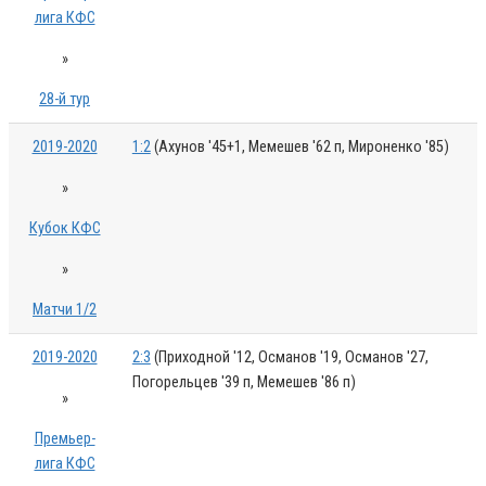
лига КФС
»
28-й тур
2019-2020
1:2
(Ахунов '45+1, Мемешев '62 п, Мироненко '85)
»
Кубок КФС
»
Матчи 1/2
2019-2020
2:3
(Приходной '12, Османов '19, Османов '27,
Погорельцев '39 п, Мемешев '86 п)
»
Премьер-
лига КФС