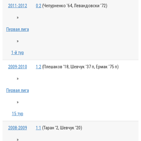
2011-2012
0:2
(Чепурненко '64, Левандовски '72)
»
Первая лига
»
1-й тур
2009-2010
1:2
(Плешаков '18, Шевчук '37 п, Ермак '75 п)
»
Первая лига
»
15 тур
2008-2009
1:1
(Таран '2, Шевчук '20)
»