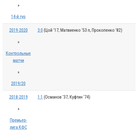
»
14-й тур
2019-2020
3:0
(Цой '17, Матвиенко '53 п, Прокопенко '82)
»
Контрольные
матчи
»
2019/20
2018-2019
1:1
(Османов '37, Куфтин '74)
»
Премьер-
лига КФС