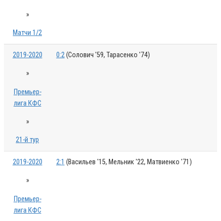
»
Матчи 1/2
2019-2020
0:2
(Солович '59, Тарасенко '74)
»
Премьер-
лига КФС
»
21-й тур
2019-2020
2:1
(Васильев '15, Мельник '22, Матвиенко '71)
»
Премьер-
лига КФС