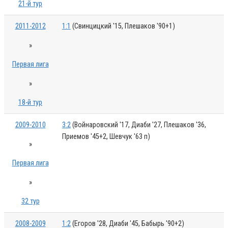
21-й тур
2011-2012
1:1
(Свинцицкий '15, Плешаков '90+1)
»
Первая лига
»
18-й тур
2009-2010
3:2
(Войнаровский '17, Диаби '27, Плешаков '36,
Приемов '45+2, Шевчук '63 п)
»
Первая лига
»
32 тур
2008-2009
1:2
(Егоров '28, Диаби '45, Бабырь '90+2)