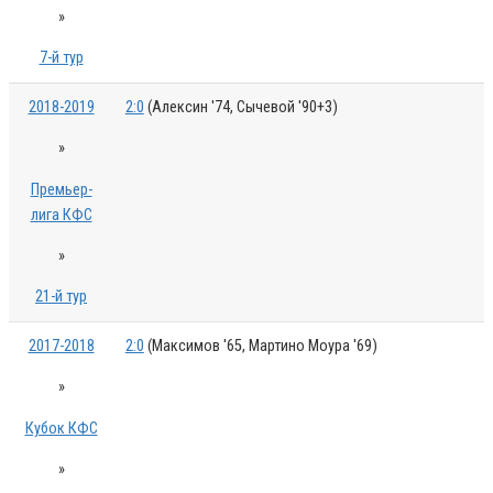
»
7-й тур
2018-2019
2:0
(Алексин '74, Сычевой '90+3)
»
Премьер-
лига КФС
»
21-й тур
2017-2018
2:0
(Максимов '65, Мартино Моура '69)
»
Кубок КФС
»