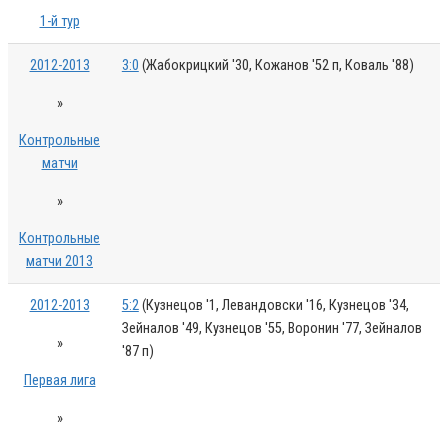
1-й тур
2012-2013
3:0
(Жабокрицкий '30, Кожанов '52 п, Коваль '88)
»
Контрольные
матчи
»
Контрольные
матчи 2013
2012-2013
5:2
(Кузнецов '1, Левандовски '16, Кузнецов '34,
Зейналов '49, Кузнецов '55, Воронин '77, Зейналов
»
'87 п)
Первая лига
»