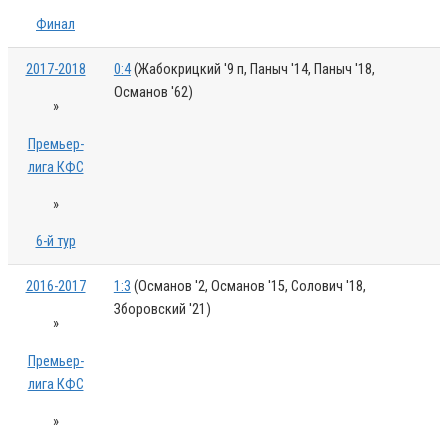
Финал
2017-2018
0:4
(Жабокрицкий '9 п, Паныч '14, Паныч '18,
Османов '62)
»
Премьер-
лига КФС
»
6-й тур
2016-2017
1:3
(Османов '2, Османов '15, Солович '18,
Зборовский '21)
»
Премьер-
лига КФС
»