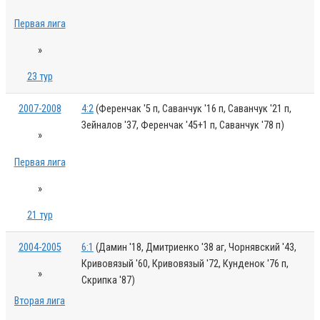
Первая лига
»
23 тур
2007-2008
4:2
(Ференчак '5 п, Саванчук '16 п, Саванчук '21 п,
Зейналов '37, Ференчак '45+1 п, Саванчук '78 п)
»
Первая лига
»
21 тур
2004-2005
6:1
(Дамин '18, Дмитриенко '38 аг, Чорнявский '43,
Кривовязый '60, Кривовязый '72, Кунденок '76 п,
»
Скрипка '87)
Вторая лига