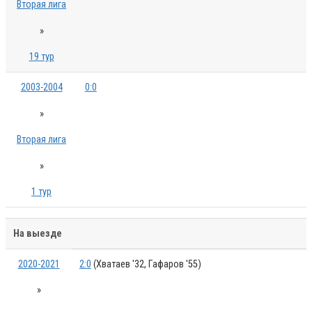
Вторая лига
»
19 тур
2003-2004
0:0
»
Вторая лига
»
1 тур
На выезде
2020-2021
2:0
(Хватаев '32, Гафаров '55)
»