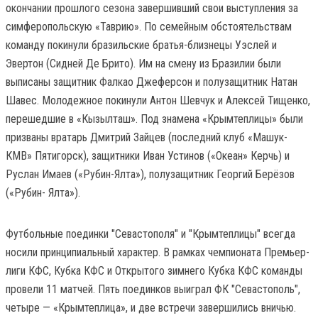
окончании прошлого сезона завершивший свои выступления за
симферопольскую «Таврию». По семейным обстоятельствам
команду покинули бразильские братья-близнецы Уэслей и
Эвертон (Сидней Де Брито). Им на смену из Бразилии были
выписаны защитник Фалкао Джеферсон и полузащитник Натан
Шавес. Молодежное покинули Антон Шевчук и Алексей Тищенко,
перешедшие в «Кызылташ». Под знамена «Крымтеплицы» были
призваны вратарь Дмитрий Зайцев (последний клуб «Машук-
КМВ» Пятигорск), защитники Иван Устинов («Океан» Керчь) и
Руслан Имаев («Рубин-Ялта»), полузащитник Георгий Берёзов
(«Рубин- Ялта»).
Футбольные поединки "Севастополя" и "Крымтеплицы" всегда
носили принципиальный характер. В рамках чемпионата Премьер-
лиги КФС, Кубка КФС и Открытого зимнего Кубка КФС команды
провели 11 матчей. Пять поединков выиграл ФК "Севастополь",
четыре — «Крымтеплица», и две встречи завершились вничью.