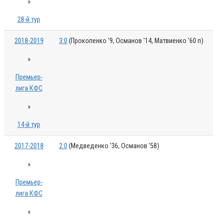
»
28-й тур
2018-2019
3:0
(Прокопенко '9, Османов '14, Матвиенко '60 п)
»
Премьер-
лига КФС
»
14-й тур
2017-2018
2:0
(Медведенко '36, Османов '58)
»
Премьер-
лига КФС
»