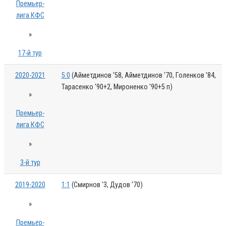
Премьер-
лига КФС
»
17-й тур
2020-2021
5:0
(Айметдинов '58, Айметдинов '70, Голенков '84,
Тарасенко '90+2, Мироненко '90+5 п)
»
Премьер-
лига КФС
»
3-й тур
2019-2020
1:1
(Смирнов '3, Дудов '70)
»
Премьер-