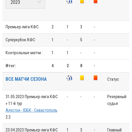
Премьер-лига КФС:
2
1
3
-
Суперкубок КФС:
1
-
5
-
Контрольные матчи :
1
1
-
-
Итог:
4
2
8
-
ВСЕ МАТЧИ СЕЗОНА
Статус
31.05.2023
Премьер-лига КФС
-
-
-
Резервный
» 11-й тур
судья
Алустон - ЮБК - Севастополь
2:2
23.04.2023
Премьер-лига КФС
1
3
-
Главный