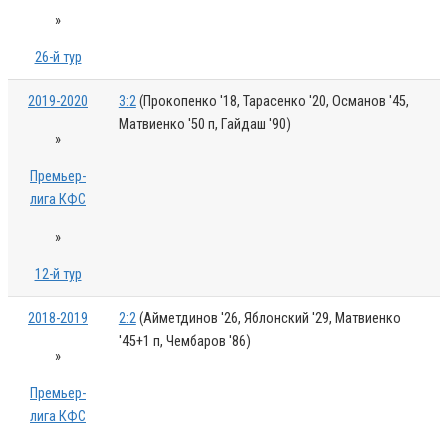
»
26-й тур
2019-2020
3:2
(Прокопенко '18, Тарасенко '20, Османов '45,
Матвиенко '50 п, Гайдаш '90)
»
Премьер-
лига КФС
»
12-й тур
2018-2019
2:2
(Айметдинов '26, Яблонский '29, Матвиенко
'45+1 п, Чембаров '86)
»
Премьер-
лига КФС