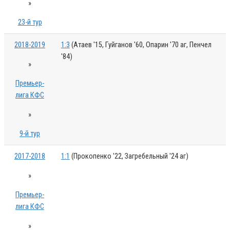
»
23-й тур
2018-2019
1:3
(Атаев '15, Гуйганов '60, Опарин '70 аг, Пенчел
'84)
»
Премьер-
лига КФС
»
9-й тур
2017-2018
1:1
(Прокопенко '22, Загребельный '24 аг)
»
Премьер-
лига КФС
»