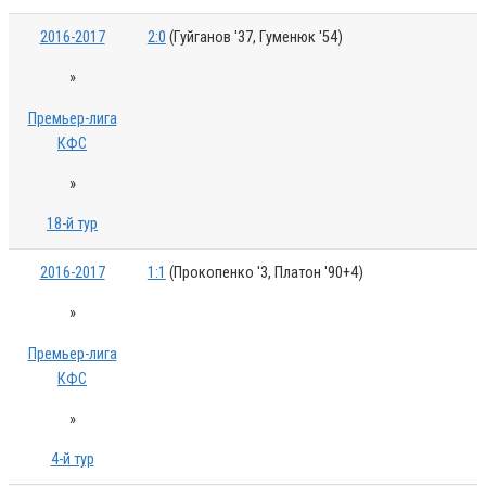
2016-2017
2:0
(Гуйганов '37, Гуменюк '54)
»
Премьер-лига
КФС
»
18-й тур
2016-2017
1:1
(Прокопенко '3, Платон '90+4)
»
Премьер-лига
КФС
»
4-й тур