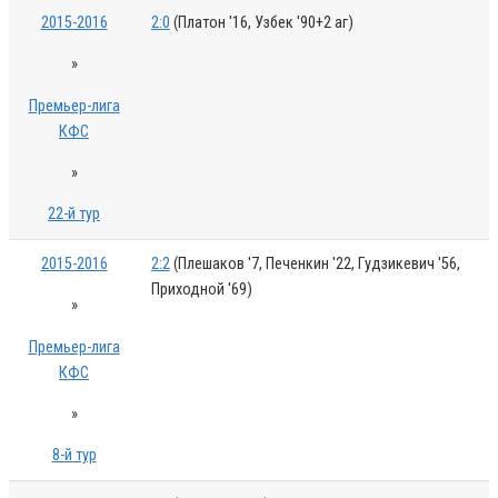
2015-2016
2:0
(Платон '16, Узбек '90+2 аг)
»
Премьер-лига
КФС
»
22-й тур
2015-2016
2:2
(Плешаков '7, Печенкин '22, Гудзикевич '56,
Приходной '69)
»
Премьер-лига
КФС
»
8-й тур