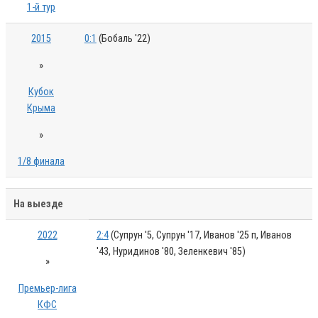
1-й тур
2015
0:1
(Бобаль '22)
»
Кубок
Крыма
»
1/8 финала
На выезде
2022
2:4
(Супрун '5, Супрун '17, Иванов '25 п, Иванов
'43, Нуридинов '80, Зеленкевич '85)
»
Премьер-лига
КФС