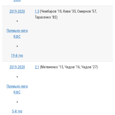
2019-2020
1:3
(Чембаров '10, Кива '33, Смирнов '57,
Тарасенко '82)
»
Премьер-лига
КФС
»
19-й тур
2019-2020
2:1
(Матвиенко '13, Чадов '16, Чадов '27)
»
Премьер-лига
КФС
»
5-й тур