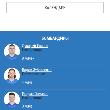
КАЛЕНДАРЬ
БОМБАРДИРЫ
Дмитрий Иванов
Нападающий
8 мячей
Вадим Зубавленко
Полузащитник
4 мяча
Редван Османов
Нападающий
3 мяча