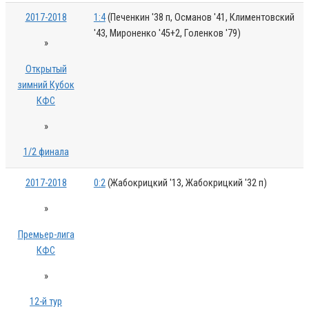
2017-2018
1:4
(Печенкин '38 п, Османов '41, Климентовский
'43, Мироненко '45+2, Голенков '79)
»
Открытый
зимний Кубок
КФС
»
1/2 финала
2017-2018
0:2
(Жабокрицкий '13, Жабокрицкий '32 п)
»
Премьер-лига
КФС
»
12-й тур