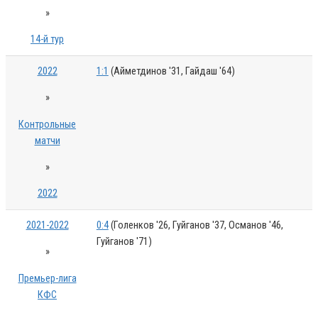
»
14-й тур
2022
1:1
(Айметдинов '31, Гайдаш '64)
»
Контрольные
матчи
»
2022
2021-2022
0:4
(Голенков '26, Гуйганов '37, Османов '46,
Гуйганов '71)
»
Премьер-лига
КФС