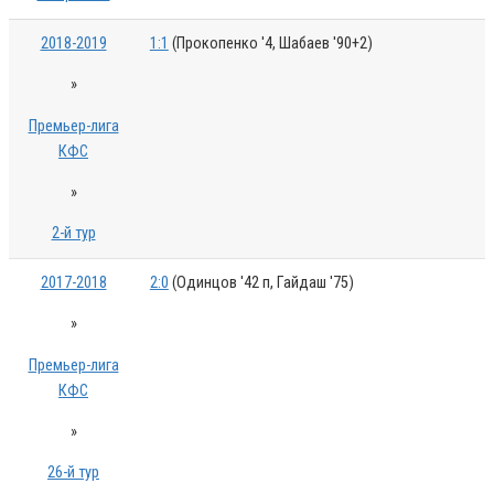
2018-2019
1:1
(Прокопенко '4, Шабаев '90+2)
»
Премьер-лига
КФС
»
2-й тур
2017-2018
2:0
(Одинцов '42 п, Гайдаш '75)
»
Премьер-лига
КФС
»
26-й тур