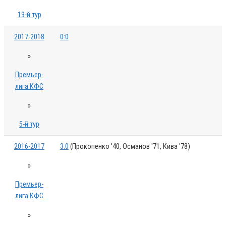
19-й тур
2017-2018
0:0
»
Премьер-
лига КФС
»
5-й тур
2016-2017
3:0
(Прокопенко '40, Османов '71, Кива '78)
»
Премьер-
лига КФС
»