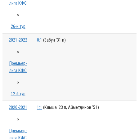
лига КФС
»
26-й тур
2021-2022
0:1
(Забун '31 п)
»
Премьер-
лига КФС
»
12-й тур
2020-2021
1:1
(Клыша '23 п, Айметдинов '51)
»
Премьер-
лига КФС