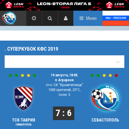
Меню
. СУПЕРКУБОК КФС 2019
10 августа, 18:00
,
п.Аграрное
ст-н: СК "Крымтеплица"
1500 зрителей, 20°C,
поле: 5
7 : 6
ТСК-ТАВРИЯ
СЕВАСТОПОЛЬ
СИМФЕРОПОЛЬ