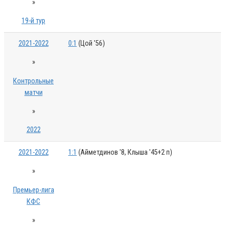
»
19-й тур
2021-2022
0:1
(Цой '56)
»
Контрольные
матчи
»
2022
2021-2022
1:1
(Айметдинов '8, Клыша '45+2 п)
»
Премьер-лига
КФС
»