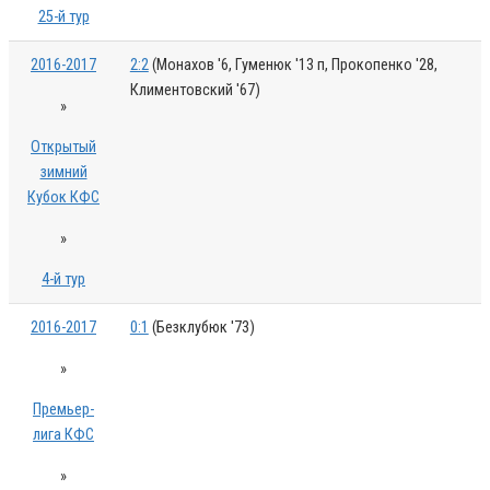
25-й тур
2016-2017
2:2
(Монахов '6, Гуменюк '13 п, Прокопенко '28,
Климентовский '67)
»
Открытый
зимний
Кубок КФС
»
4-й тур
2016-2017
0:1
(Безклубюк '73)
»
Премьер-
лига КФС
»