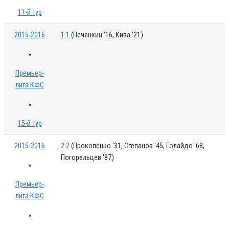
11-й тур
2015-2016
1:1
(Печенкин '16, Кива '21)
»
Премьер-
лига КФС
»
15-й тур
2015-2016
2:2
(Прокопенко '31, Степанов '45, Голайдо '68,
Погорельцев '87)
»
Премьер-
лига КФС
»