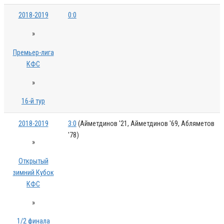
2018-2019
0:0
»
Премьер-лига
КФС
»
16-й тур
2018-2019
3:0
(Айметдинов '21, Айметдинов '69, Абляметов
'78)
»
Открытый
зимний Кубок
КФС
»
1/2 финала