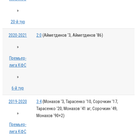
»
20-й тур
2020-2021
2:0
(Айметдинов '3, Айметдинов '86)
»
Премьер-
лига КФС
»
6-й тур
2019-2020
3:4
(Монахов '3, Тарасенко '10, Сорочкин '17,
Тарасенко '20, Монахов '41 аг, Сорочкин '49,
»
Монахов '90+2)
Премьер-
лига КФС