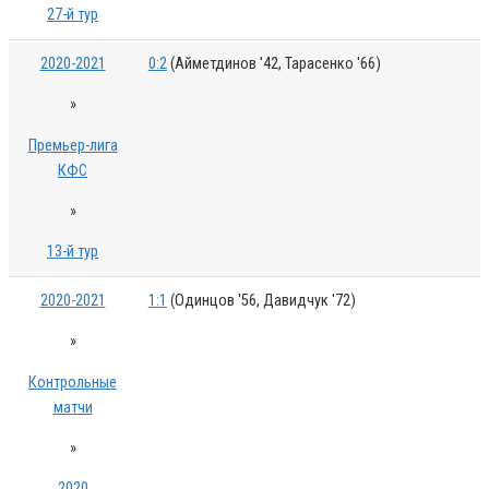
27-й тур
2020-2021
0:2
(Айметдинов '42, Тарасенко '66)
»
Премьер-лига
КФС
»
13-й тур
2020-2021
1:1
(Одинцов '56, Давидчук '72)
»
Контрольные
матчи
»
2020