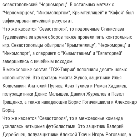
севастопольский "Черноморец". В остальных матчах с
"Черноморцем", "Инкомспортом", Крымтеплицей" и "Кафой" был
зафиксирован ничейный результат.
Что же касается "Севастополя", то подопечные Станислава
Гудзикевича за время сборов также провели пять контрольных
игр. Севастопольцы обыграли "Крымтеплицу", "Черноморец" и
"Инкомспорт", а спарринги с "Кызылташем" и "Евпаторией"
завершились с ничейным исходом.
В межсезонье состав "ТСК-Таврии" пополнили десять новых
исполнителей. Это вратарь Никита Жуков, защитники Илья
Кожемякин, Анатолий Пуляев, Азиз Гулиев и Роман Хаджиев,
полузащитники Денис Малышев, Даниил Журавлев и Павел
Грищенко, а также нападающие Борис Гогичаишвили и Александр
Борщ.
Что же касается "Севастополя", то в межсезонье команда
усилилась четырьмя футболистами. Это защитник Валерий
Деребенец, полузащитники Алексей Ткач и Игорь Рогованов, а