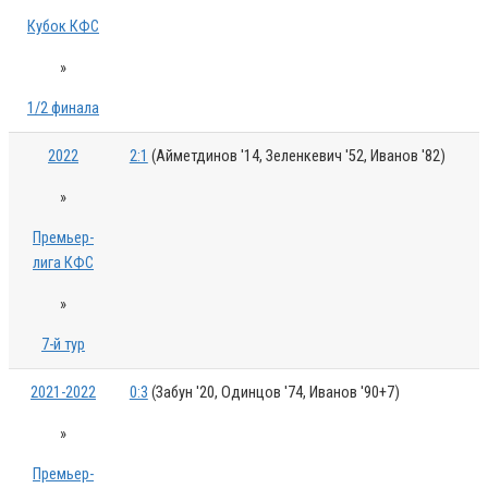
Кубок КФС
»
1/2 финала
2022
2:1
(Айметдинов '14, Зеленкевич '52, Иванов '82)
»
Премьер-
лига КФС
»
7-й тур
2021-2022
0:3
(Забун '20, Одинцов '74, Иванов '90+7)
»
Премьер-