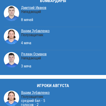
БОМБАРДИРЫ
Дмитрий Иванов
Нападающий
8 мячей
Вадим Зубавленко
Полузащитник
4 мяча
Редван Османов
Нападающий
3 мяча
ИГРОКИ АВГУСТА
Вадим Зубавленко
Полузащитник
средний бал - 5
голосов - 2