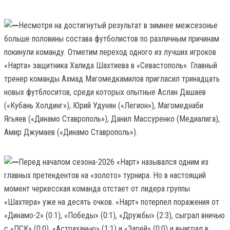
Несмотря на достигнутый результат в зимнее межсезонье
больше половины состава футболистов по различным причинам
покинули команду. Отметим переход одного из лучших игроков
«Нарта» защитника Халида Шахтиева в «Севастополь». Главный
тренер команды Ахмад Магомедкамилов пригласил тринадцать
новых футблоситов, среди которых опытные Аслан Дашаев
(«Кубань Холдинг»), Юрий Удунян («Легион»), Магомеднаби
Ягьяев («Динамо Ставрополь»), Данил Массуренко (Медиалига),
Амир Джумаев («Динамо Ставрополь»).
Перед началом сезона-2026 «Нарт» назывался одним из
главных претендентов на «золото» турнира. Но в настоящий
момент черкесская команда отстает от лидера группы
«Шахтера» уже на десять очков. «Нарт» потерпел поражения от
«Динамо-2» (0:1), «Победы» (0:1), «Дружбы» (2:3), сыграл вничью
с «ПСК» (0:0), «Астраханью» (1:1) и «Зарей» (0:0) и выиграл в