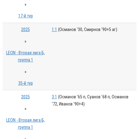
»
17-й тур
2025
1:1
(Османов '30, Смирнов '90+5 аг)
»
LEON - Вторая лига Б,
группа 1
»
35-й тур
2025
3:1
(Османов '65 п, Суанов '68 п, Османов
'72, Иванов '90+4)
»
LEON - Вторая лига Б,
группа 1