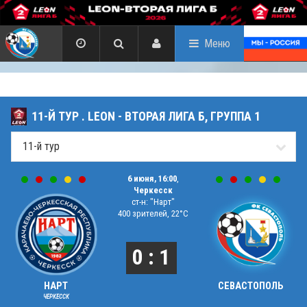
Меню
11-Й ТУР . LEON - ВТОРАЯ ЛИГА Б, ГРУППА 1
6 июня, 16:00
,
Черкесск
ст-н: "Нарт"
400 зрителей, 22°C
0 : 1
НАРТ
СЕВАСТОПОЛЬ
ЧЕРКЕССК