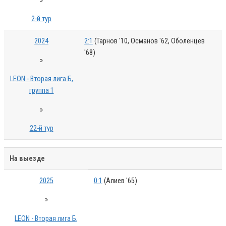
»
2-й тур
2024
2:1
(Тарнов '10, Османов '62, Оболенцев
'68)
»
LEON - Вторая лига Б,
группа 1
»
22-й тур
На выезде
2025
0:1
(Алиев '65)
»
LEON - Вторая лига Б,