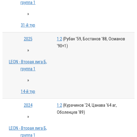
группа 1
»
31-й тур
2025
1:2
(Рубан '59, Бостанов '88, Османов
'90+1)
»
LEON - Вторая лига Б,
группа 1
»
14-й тур
2024
1:2
(Курачинов '24, Цанава '64 аг,
Оболенцев '89)
»
LEON - Вторая лига Б,
группа 1