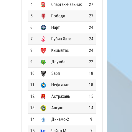
4.
Спартак-Нальчик
27
5.
Победа
27
6.
Нарт
24
7.
Рубин Ялта
24
8.
Кызылташ
24
9.
Дружба
22
10.
Заря
18
11.
Нефтяник
18
12.
Астрахань
15
13.
Ангушт
14
14.
Динамо-2
9
15.
Чайка-М
7