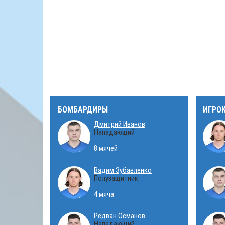
БОМБАРДИРЫ
ИГРО
Дмитрий Иванов
Нападающий
8 мячей
Вадим Зубавленко
Полузащитник
4 мяча
Редван Османов
Нападающий