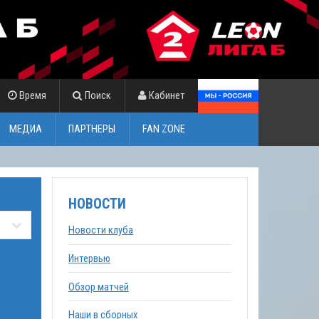
Время
Поиск
Кабинет
МЕДИА
ПАРТНЕРЫ
FAN ZONE
НОВОСТИ
Новости клуба
Интервью
Обзор матчей
Наши в сборных