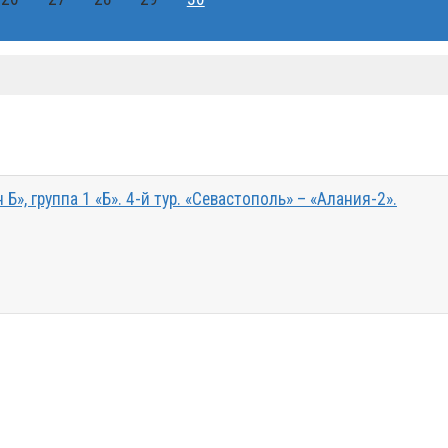
Б», группа 1 «Б». 4-й тур. «Севастополь» – «Алания-2».