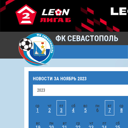
ФК СЕВАСТОПОЛЬ
НОВОСТИ ЗА
НОЯБРЬ 2023
ср
чт
пт
сб
вс
пн
вт
ср
1
2
3
4
5
6
7
8
вс
пн
вт
ср
чт
пт
сб
19
20
21
22
23
24
25