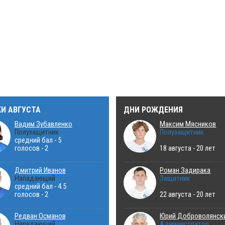
КИ АВГУСТА
ДНИ РОЖДЕНИЯ
Вадим Зубавленко
Максим Мясников
Полузащитник
Полузащитник
средний бал - 5
голосов - 2
18 августа - 20 лет
Дмитрий Иванов
Роман Задирака
Нападающий
Защитник
средний бал - 4.5
голосов - 2
22 августа - 20 лет
Редван Османов
Юрий Доброволянск
Нападающий
Администратор