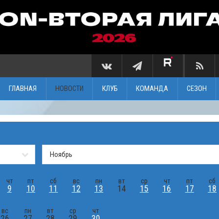
ГЛАВНАЯ
НОВОСТИ
КЛУБ
КОМАНДА
СЕЗОН
чт
пт
сб
вс
пн
вт
ср
чт
пт
сб
9
10
11
12
13
14
15
16
17
18
вс
пн
вт
ср
чт
26
27
28
29
30