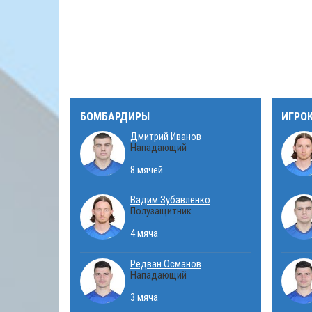
БОМБАРДИРЫ
ИГРО
Дмитрий Иванов
Нападающий
8 мячей
Вадим Зубавленко
Полузащитник
4 мяча
Редван Османов
Нападающий
3 мяча