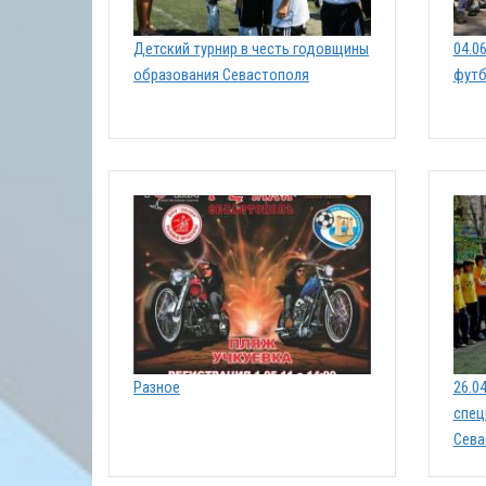
Детский турнир в честь годовщины
04.0
образования Севастополя
фут
Разное
26.0
спец
Сева