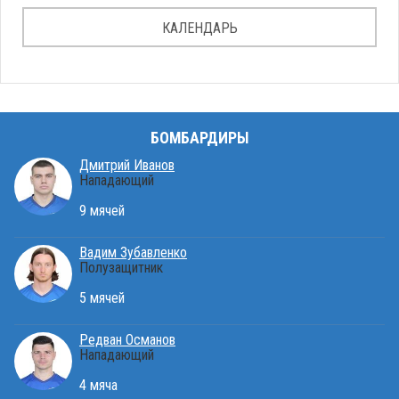
КАЛЕНДАРЬ
БОМБАРДИРЫ
Дмитрий Иванов
Нападающий
9 мячей
Вадим Зубавленко
Полузащитник
5 мячей
Редван Османов
Нападающий
4 мяча