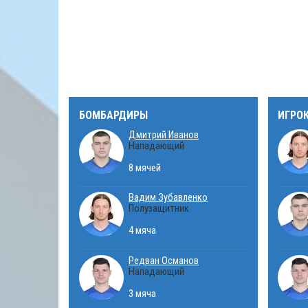
БОМБАРДИРЫ
ИГРО
Дмитрий Иванов
Нападающий
8 мячей
Вадим Зубавленко
Полузащитник
4 мяча
Редван Османов
Нападающий
3 мяча