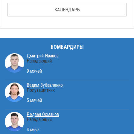
КАЛЕНДАРЬ
БОМБАРДИРЫ
Дмитрий Иванов
Нападающий
9 мячей
Вадим Зубавленко
Полузащитник
5 мячей
Редван Османов
Нападающий
4 мяча