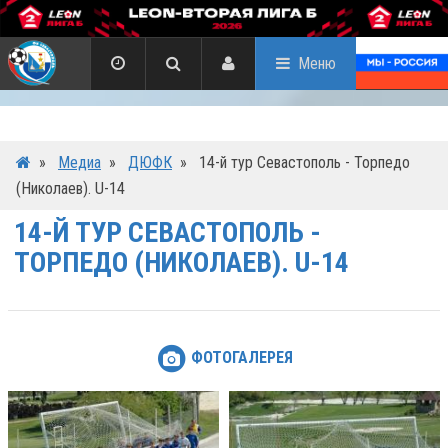
Меню
»
Медиа
»
ДЮФК
»
14-й тур Севастополь - Торпедо
(Николаев). U-14
14-Й ТУР СЕВАСТОПОЛЬ -
ТОРПЕДО (НИКОЛАЕВ). U-14
ФОТОГАЛЕРЕЯ