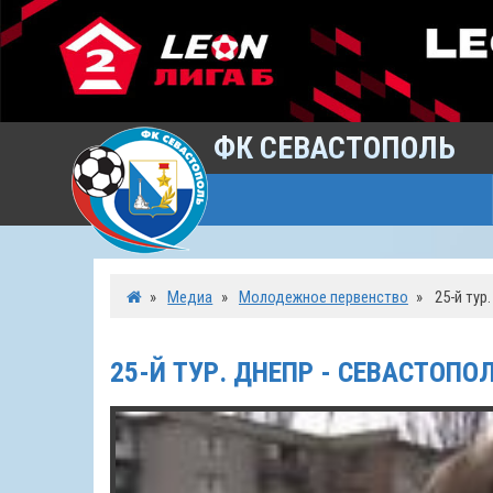
ФК СЕВАСТОПОЛЬ
»
Медиа
»
Молодежное первенство
»
25-й тур
25-Й ТУР. ДНЕПР - СЕВАСТОПО