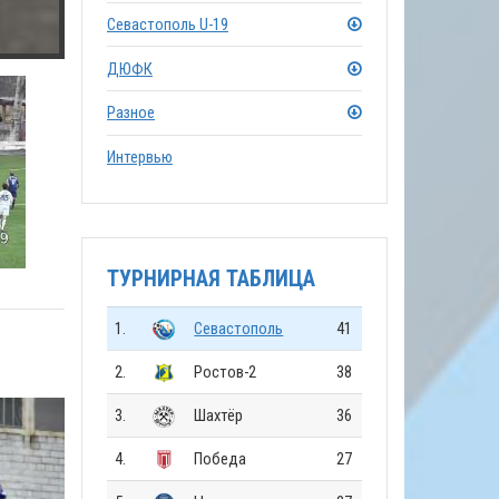
Севастополь U-19
ДЮФК
Разное
Интервью
ТУРНИРНАЯ ТАБЛИЦА
1.
Севастополь
41
2.
Ростов-2
38
3.
Шахтёр
36
4.
Победа
27