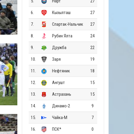
5.
Нарт
27
6.
Кызылташ
27
7.
Спартак-Нальчик
27
8.
Рубин Ялта
24
9.
Дружба
22
10.
Заря
19
11.
Нефтяник
18
12.
Ангушт
15
13.
Астрахань
15
14.
Динамо-2
9
15.
Чайка-М
7
16.
ПСК*
0