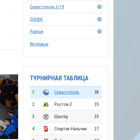
Севастополь U-19
ДЮФК
Разное
Интервью
ТУРНИРНАЯ ТАБЛИЦА
1.
Севастополь
38
2.
Ростов-2
35
3.
Шахтёр
33
4.
Спартак-Нальчик
27