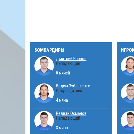
БОМБАРДИРЫ
ИГРО
Дмитрий Иванов
Нападающий
8 мячей
Вадим Зубавленко
Полузащитник
4 мяча
Редван Османов
Нападающий
3 мяча