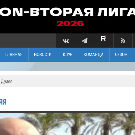
ГЛАВНАЯ
НОВОСТИ
КЛУБ
КОМАНДА
СЕЗОН
а Дуляя
ЯЯ