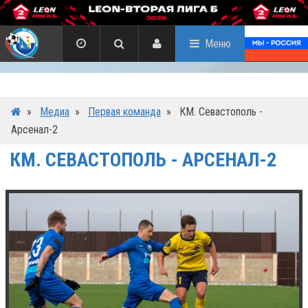
Меню
»
Медиа
»
Первая команда
»
КМ. Севастополь -
Арсенал-2
КМ. СЕВАСТОПОЛЬ - АРСЕНАЛ-2