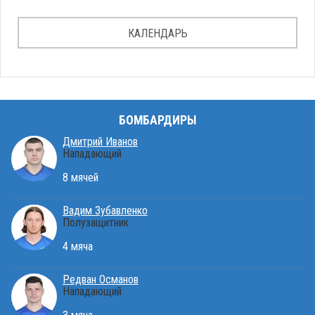
КАЛЕНДАРЬ
БОМБАРДИРЫ
Дмитрий Иванов
Нападающий
8 мячей
Вадим Зубавленко
Полузащитник
4 мяча
Редван Османов
Нападающий