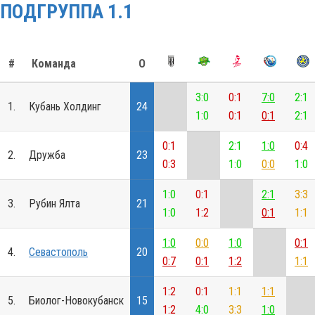
ПОДГРУППА 1.1
#
Команда
О
3:0
0:1
7:0
2:1
1.
Кубань Холдинг
24
1:0
0:1
0:1
2:1
0:1
2:1
1:0
0:4
2.
Дружба
23
0:3
1:0
0:0
1:0
1:0
0:1
2:1
3:3
3.
Рубин Ялта
21
1:0
1:2
0:1
1:1
1:0
0:0
1:0
0:1
4.
Севастополь
20
0:7
0:1
1:2
1:1
1:2
0:1
1:1
1:1
5.
Биолог-Новокубанск
15
1:2
4:0
3:3
1:0