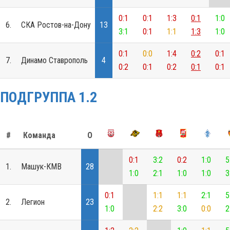
0:1
0:1
1:3
0:1
1:0
6.
СКА Ростов-на-Дону
13
3:1
0:1
1:1
1:3
1:0
0:1
0:0
1:4
0:2
0:1
7.
Динамо Ставрополь
4
0:2
0:1
0:2
0:1
0:1
ПОДГРУППА 1.2
#
Команда
О
0:1
3:2
0:2
1:0
5
1.
Машук-КМВ
28
1:0
2:1
1:0
1:0
3
0:1
1:1
1:1
2:1
5
2.
Легион
23
1:0
2:2
3:0
0:0
2