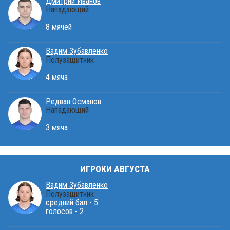
Дмитрий Иванов
Нападающий
8 мячей
Вадим Зубавленко
Полузащитник
4 мяча
Редван Османов
Нападающий
3 мяча
ИГРОКИ АВГУСТА
Вадим Зубавленко
Полузащитник
средний бал - 5
голосов - 2