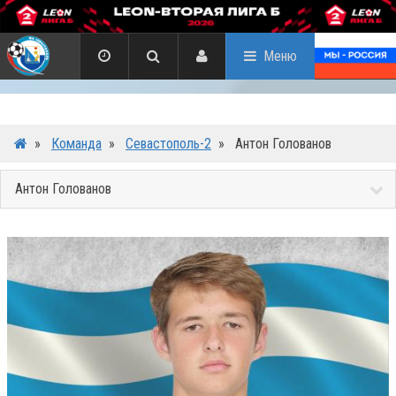
Меню
»
Команда
»
Севастополь-2
»
Антон Голованов