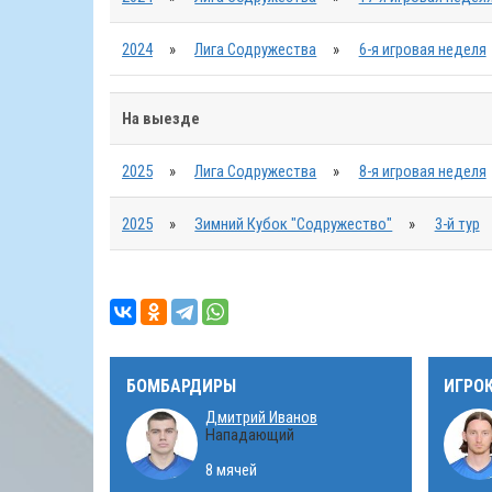
2024
»
Лига Содружества
»
6-я игровая неделя
На выезде
2025
»
Лига Содружества
»
8-я игровая неделя
2025
»
Зимний Кубок "Содружество"
»
3-й тур
БОМБАРДИРЫ
ИГРО
Дмитрий Иванов
Нападающий
8 мячей