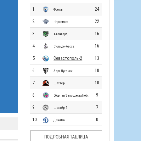
1.
24
Фрегат
2.
22
Черноморец
3.
16
Авангард
4.
16
Сила Донбасса
5.
Севастополь-2
13
6.
10
Заря Луганск
7.
10
Шахтёр
8.
9
Сборная Запорожской обл.
9.
7
Шахтёр-2
10.
0
Динамо
ПОДРОБНАЯ ТАБЛИЦА