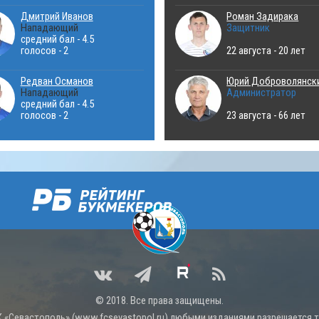
Дмитрий Иванов
Роман Задирака
Нападающий
Защитник
средний бал - 4.5
голосов - 2
22 августа - 20 лет
Редван Османов
Юрий Доброволянск
Нападающий
Администратор
средний бал - 4.5
голосов - 2
23 августа - 66 лет
© 2018. Все права защищены.
 «Севастополь» (
www.fcsevastopol.ru
) любыми изданиями разрешается то