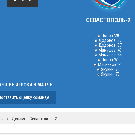
СЕВАСТОПОЛЬ-2
Попов '20
Додонов '32
Додонов '37
Мамишев '43
Мамишев '44
Попов '61
Мясников '71
Якунин '76
Якунин '78
УЧШИЕ ИГРОКИ В МАТЧЕ
Поставить оценку команде
ля
»
Динамо - Севастополь-2