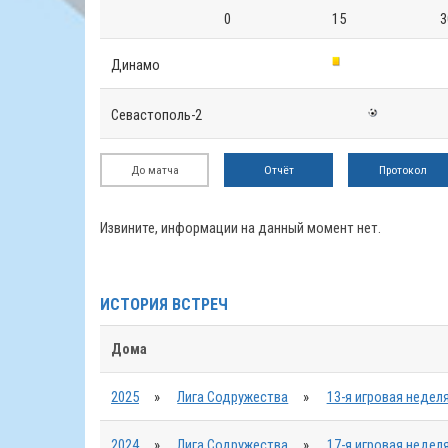
0
15
3
Динамо
Севастополь-2
До матча
Отчёт
Протокол
Извините, информации на данный момент нет.
ИСТОРИЯ ВСТРЕЧ
Дома
2025
»
Лига Содружества
»
13-я игровая недел
2024
»
Лига Содружества
»
17-я игровая недел