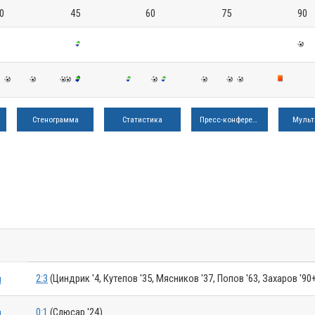
0
45
60
75
90
Стенограмма
Статистика
Пресс-конференция
Мульт
2:3
(Циндрик '4, Кутепов '35, Мясников '37, Попов '63, Захаров '90
я
0:1
(Слюсар '24)
я