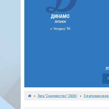
ДИНАМО
ЛУГАНСК
Чепурко '90
Л
»
Лига "Содружество" (2026)
»
3-я игровая неде