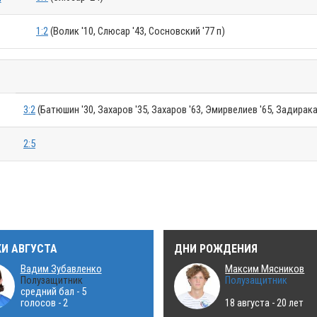
1:2
(Волик '10, Слюсар '43, Сосновский '77 п)
3:2
(Батюшин '30, Захаров '35, Захаров '63, Эмирвелиев '65, Задирака
2:5
КИ АВГУСТА
ДНИ РОЖДЕНИЯ
Вадим Зубавленко
Максим Мясников
Полузащитник
Полузащитник
средний бал - 5
голосов - 2
18 августа - 20 лет