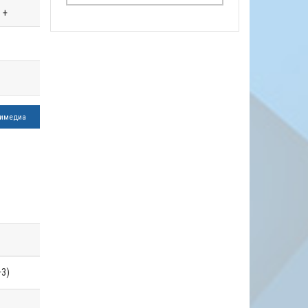
+
имедиа
+3)