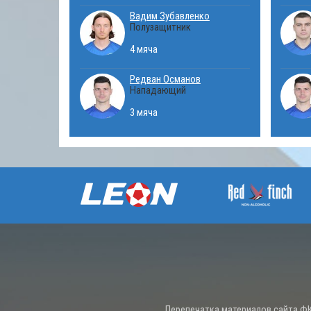
Вадим Зубавленко
Полузащитник
4 мяча
Редван Османов
Нападающий
3 мяча
Перепечатка материалов сайта ФК