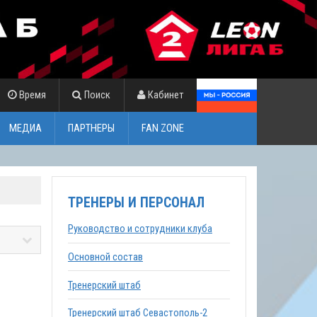
Время
Поиск
Кабинет
МЕДИА
ПАРТНЕРЫ
FAN ZONE
ТРЕНЕРЫ И ПЕРСОНАЛ
Руководство и сотрудники клуба
Основной состав
Тренерский штаб
Тренерский штаб Севастополь-2