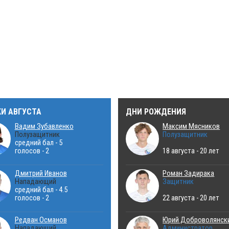
КИ АВГУСТА
ДНИ РОЖДЕНИЯ
Вадим Зубавленко
Максим Мясников
Полузащитник
Полузащитник
средний бал - 5
голосов - 2
18 августа - 20 лет
Дмитрий Иванов
Роман Задирака
Нападающий
Защитник
средний бал - 4.5
голосов - 2
22 августа - 20 лет
Редван Османов
Юрий Доброволянск
Нападающий
Администратор