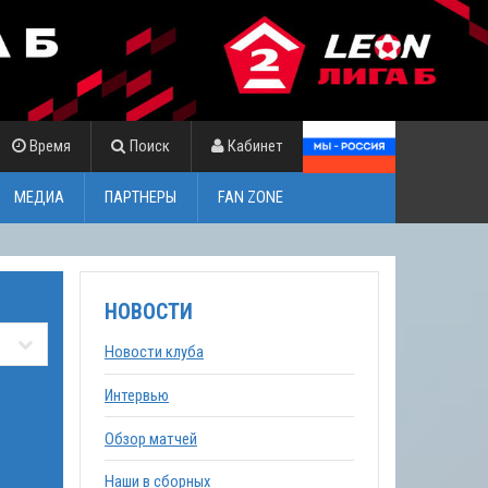
Время
Поиск
Кабинет
МЕДИА
ПАРТНЕРЫ
FAN ZONE
НОВОСТИ
Новости клуба
Интервью
Обзор матчей
Наши в сборных