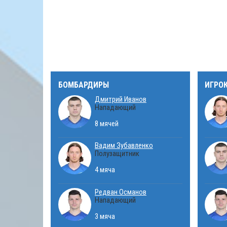
БОМБАРДИРЫ
ИГРО
Дмитрий Иванов
Нападающий
8 мячей
Вадим Зубавленко
Полузащитник
4 мяча
Редван Османов
Нападающий
3 мяча