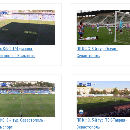
к КФС. 1/4 финала.
ПЛ КФС. 8-й тур. Океан -
стополь - Кызылташ
Севастополь
ФС. 6-й тур. Севастополь -
ПЛ КФС. 5-й тур. ТСК-Таврия -
мспорт
Севастополь