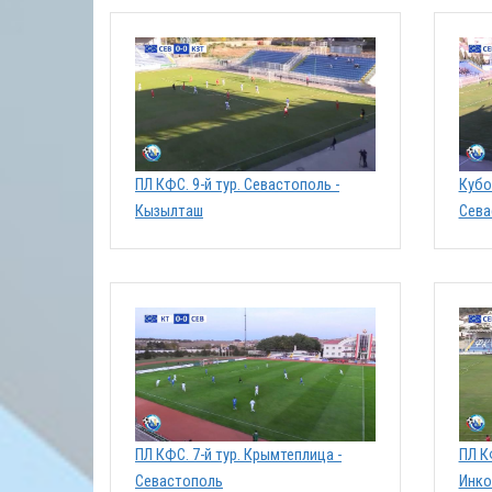
ПЛ КФС. 9-й тур. Севастополь -
Кубо
Кызылташ
Сева
ПЛ КФС. 7-й тур. Крымтеплица -
ПЛ К
Севастополь
Инко