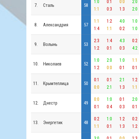
1:0
0:1
0:0
2:0
7.
Сталь
58
1:1
0:3
1:3
2:0
1:1
1:2
4:0
1:0
8.
Александрия
57
1:4
1:1
0:2
1:0
2:3
1:4
4:3
0:2
9.
Волынь
53
1:2
0:1
0:3
4:2
1:0
2:0
1:0
1:1
10.
Николаев
52
1:2
0:0
0:1
0:1
0:1
0:1
2:1
1:2
11.
Крымтеплица
50
0:0
2:1
1:3
1:1
0:0
1:0
0:1
2:0
12.
Днестр
49
0:1
0:4
0:3
0:1
0:2
1:0
1:2
0:2
13.
Энергетик
48
1:1
0:1
1:3
1:2
3:0
0:1
0:0
1:3