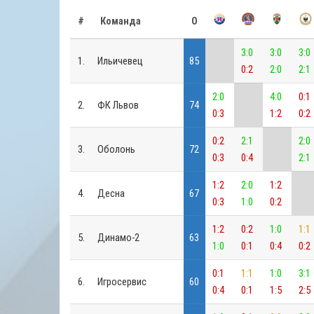
#
Команда
О
3:0
3:0
3:0
1.
Ильичевец
85
0:2
2:0
2:1
2:0
4:0
0:1
2.
ФК Львов
74
0:3
1:2
0:2
0:2
2:1
2:0
3.
Оболонь
72
0:3
0:4
2:1
1:2
2:0
1:2
4.
Десна
67
0:3
1:0
0:2
1:2
0:2
1:0
1:1
5.
Динамо-2
63
1:0
0:1
0:4
0:2
0:1
1:1
1:0
3:1
6.
Игросервис
60
0:4
0:1
1:5
2:5