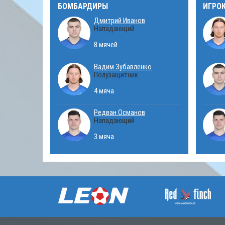
БОМБАРДИРЫ
ИГРО
Дмитрий Иванов
Нападающий
8 мячей
Вадим Зубавленко
Полузащитник
4 мяча
Редван Османов
Нападающий
3 мяча