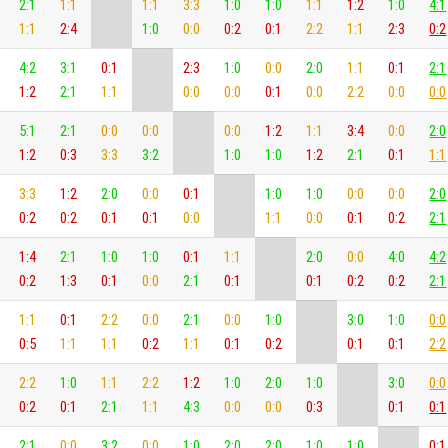
2:1
1:1
1:1
3:3
1:0
1:0
1:1
1:2
1:0
4:1
1:1
2:4
1:0
0:0
0:2
0:1
2:2
1:1
2:3
0:2
4:2
3:1
0:1
2:3
1:0
0:0
2:0
1:1
0:1
2:1
1:2
2:1
1:1
0:0
0:0
0:1
0:0
2:2
0:0
0:0
5:1
2:1
0:0
0:0
0:0
1:2
1:1
3:4
0:0
2:0
1:2
0:3
3:3
3:2
1:0
1:0
1:2
2:1
0:1
1:1
3:3
1:2
2:0
0:0
0:1
1:0
1:0
0:0
0:0
2:0
0:2
0:2
0:1
0:1
0:0
1:1
0:0
0:1
0:2
2:1
1:4
2:1
1:0
1:0
0:1
1:1
2:0
0:0
4:0
4:2
0:2
1:3
0:1
0:0
2:1
0:1
0:1
0:2
0:2
2:1
1:1
0:1
2:2
0:0
2:1
0:0
1:0
3:0
1:0
0:0
0:5
1:1
1:1
0:2
1:1
0:1
0:2
0:1
0:1
2:2
2:2
1:0
1:1
2:2
1:2
1:0
2:0
1:0
3:0
0:0
0:2
0:1
2:1
1:1
4:3
0:0
0:0
0:3
0:1
0:1
2:1
0:0
3:2
0:0
1:0
2:0
2:0
1:0
1:0
0:1