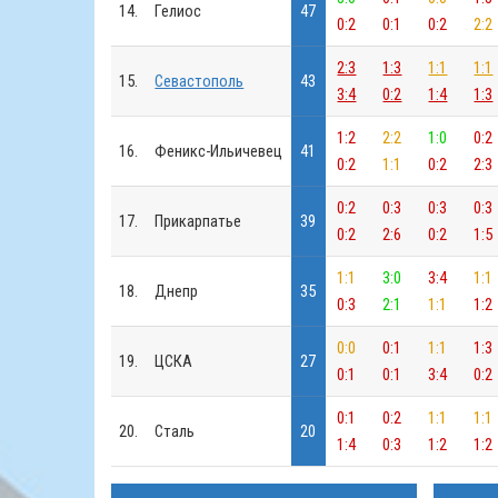
14.
Гелиос
47
0:2
0:1
0:2
2:2
2:3
1:3
1:1
1:1
15.
Севастополь
43
3:4
0:2
1:4
1:3
1:2
2:2
1:0
0:2
16.
Феникс-Ильичевец
41
0:2
1:1
0:2
2:3
0:2
0:3
0:3
0:3
17.
Прикарпатье
39
0:2
2:6
0:2
1:5
1:1
3:0
3:4
1:1
18.
Днепр
35
0:3
2:1
1:1
1:2
0:0
0:1
1:1
1:3
19.
ЦСКА
27
0:1
0:1
3:4
0:2
0:1
0:2
1:1
1:1
20.
Сталь
20
1:4
0:3
1:2
1:2