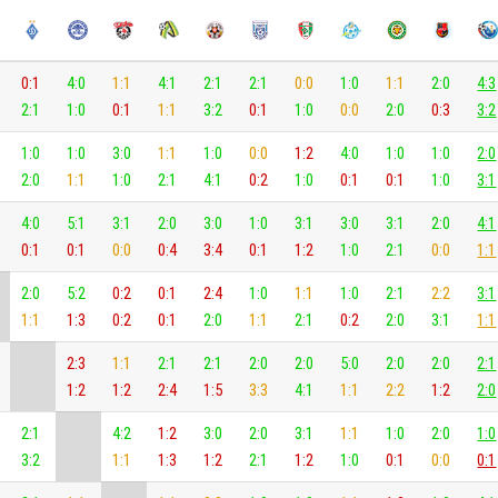
0:1
4:0
1:1
4:1
2:1
2:1
0:0
1:0
1:1
2:0
4:3
2:1
1:0
0:1
1:1
3:2
0:1
1:0
0:0
2:0
0:3
3:2
1:0
1:0
3:0
1:1
1:0
0:0
1:2
4:0
1:0
1:0
2:0
2:0
1:1
1:0
2:1
4:1
0:2
1:0
0:1
0:1
1:0
3:1
4:0
5:1
3:1
2:0
3:0
1:0
3:1
3:0
3:1
2:0
4:1
0:1
0:1
0:0
0:4
3:4
0:1
1:2
1:0
2:1
0:0
1:1
2:0
5:2
0:2
0:1
2:4
1:0
1:1
1:0
2:1
2:2
3:1
1:1
1:3
0:2
0:1
2:0
1:1
2:1
0:2
2:0
3:1
1:1
2:3
1:1
2:1
2:1
2:0
2:0
5:0
2:0
2:0
2:1
1:2
1:2
2:4
1:5
3:3
4:1
1:1
2:2
1:2
2:0
2:1
4:2
1:2
3:0
2:0
3:1
1:1
1:0
2:0
1:0
3:2
1:1
1:3
1:2
2:1
1:2
1:0
0:1
0:0
0:1