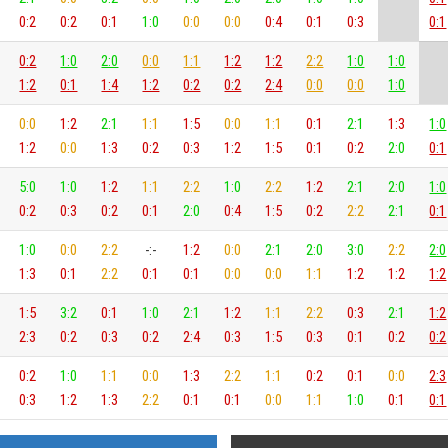
0:2
0:2
0:1
1:0
0:0
0:0
0:4
0:1
0:3
0:1
0:2
1:0
2:0
0:0
1:1
1:2
1:2
2:2
1:0
1:0
1:2
0:1
1:4
1:2
0:2
0:2
2:4
0:0
0:0
1:0
0:0
1:2
2:1
1:1
1:5
0:0
1:1
0:1
2:1
1:3
1:0
1:2
0:0
1:3
0:2
0:3
1:2
1:5
0:1
0:2
2:0
0:1
5:0
1:0
1:2
1:1
2:2
1:0
2:2
1:2
2:1
2:0
1:0
0:2
0:3
0:2
0:1
2:0
0:4
1:5
0:2
2:2
2:1
0:1
1:0
0:0
2:2
-:-
1:2
0:0
2:1
2:0
3:0
2:2
2:0
1:3
0:1
2:2
0:1
0:1
0:0
0:0
1:1
1:2
1:2
1:2
1:5
3:2
0:1
1:0
2:1
1:2
1:1
2:2
0:3
2:1
1:2
2:3
0:2
0:3
0:2
2:4
0:3
1:5
0:3
0:1
0:2
0:2
0:2
1:0
1:1
0:0
1:3
2:2
1:1
0:2
0:1
0:0
2:3
0:3
1:2
1:3
2:2
0:1
0:1
0:0
1:1
1:0
0:1
0:1