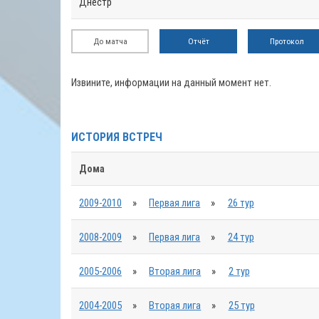
Днестр
До матча
Отчёт
Протокол
Извините, информации на данный момент нет.
ИСТОРИЯ ВСТРЕЧ
Дома
2009-2010
»
Первая лига
»
26 тур
2008-2009
»
Первая лига
»
24 тур
2005-2006
»
Вторая лига
»
2 тур
2004-2005
»
Вторая лига
»
25 тур