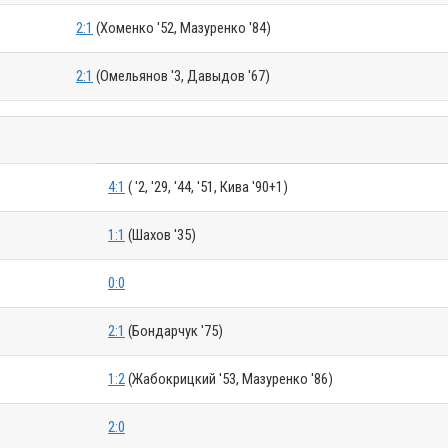
2:1
(Хоменко '52, Мазуренко '84)
2:1
(Омельянов '3, Давыдов '67)
4:1
( '2, '29, '44, '51, Кива '90+1)
1:1
(Шахов '35)
0:0
2:1
(Бондарчук '75)
1:2
(Жабокрицкий '53, Мазуренко '86)
2:0