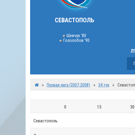
СЕВАСТОПОЛЬ
Шевчук '80
Гололобов '90
Л
»
Первая лига (2007-2008)
»
34 тур
»
Севастоп
0
15
30
Севастополь