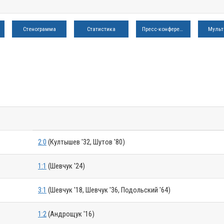
Стенограмма
Статистика
Пресс-конференция
Мульт
2:0
(Култышев '32, Шутов '80)
1:1
(Шевчук '24)
3:1
(Шевчук '18, Шевчук '36, Подольский '64)
1:2
(Андрощук '16)