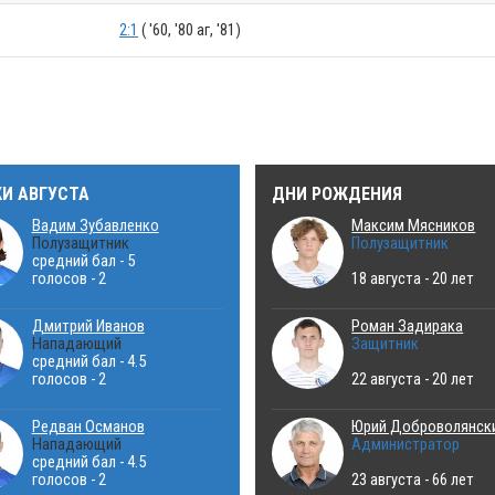
2:1
( '60, '80 аг, '81)
КИ АВГУСТА
ДНИ РОЖДЕНИЯ
Вадим Зубавленко
Максим Мясников
Полузащитник
Полузащитник
средний бал - 5
голосов - 2
18 августа - 20 лет
Дмитрий Иванов
Роман Задирака
Нападающий
Защитник
средний бал - 4.5
голосов - 2
22 августа - 20 лет
Редван Османов
Юрий Доброволянск
Нападающий
Администратор
средний бал - 4.5
голосов - 2
23 августа - 66 лет