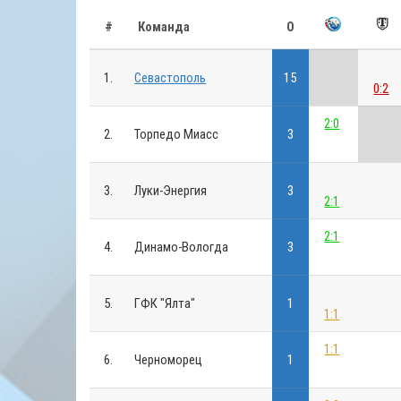
#
Команда
О
1.
Севастополь
15
0:2
2:0
2.
Торпедо Миасс
3
3.
Луки-Энергия
3
2:1
2:1
4.
Динамо-Вологда
3
5.
ГФК "Ялта"
1
1:1
1:1
6.
Черноморец
1