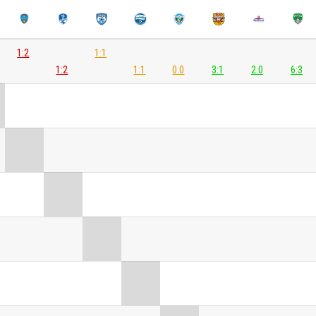
1:2
1:1
1:2
1:1
0:0
3:1
2:0
6:3