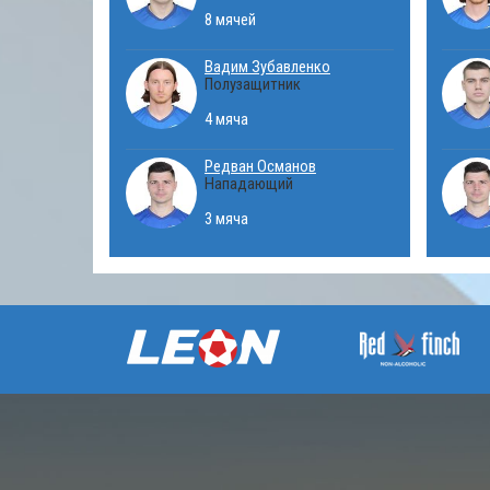
8 мячей
Вадим Зубавленко
Полузащитник
4 мяча
Редван Османов
Нападающий
3 мяча