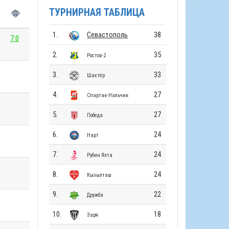
ТУРНИРНАЯ ТАБЛИЦА
1.
Севастополь
38
7:0
2.
35
Ростов-2
3.
33
Шахтёр
4.
27
Спартак-Нальчик
5.
27
Победа
6.
24
Нарт
7.
24
Рубин Ялта
8.
24
Кызылташ
9.
22
Дружба
10.
18
Заря