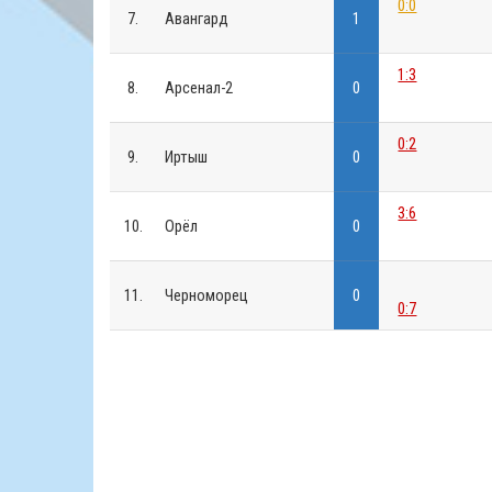
0:0
7.
Авангард
1
1:3
8.
Арсенал-2
0
0:2
9.
Иртыш
0
3:6
10.
Орёл
0
11.
Черноморец
0
0:7