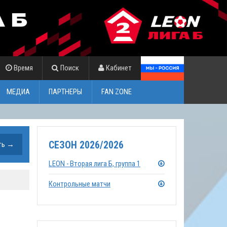
Время
Поиск
Кабинет
МЕДИА
ПАРТНЕРЫ
FAN ZONE
СЕЗОН 2026/2026
LEON - Вторая лига Б, группа 1
Контрольные матчи