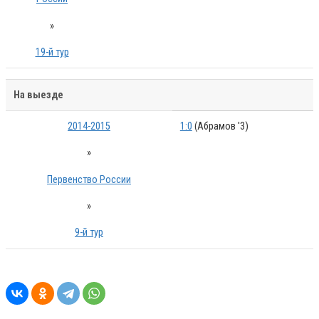
»
19-й тур
На выезде
2014-2015
1:0
(Абрамов '3)
»
Первенство России
»
9-й тур