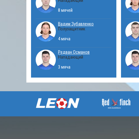
Нападающий
8 мячей
Вадим Зубавленко
Полузащитник
4 мяча
Редван Османов
Нападающий
3 мяча