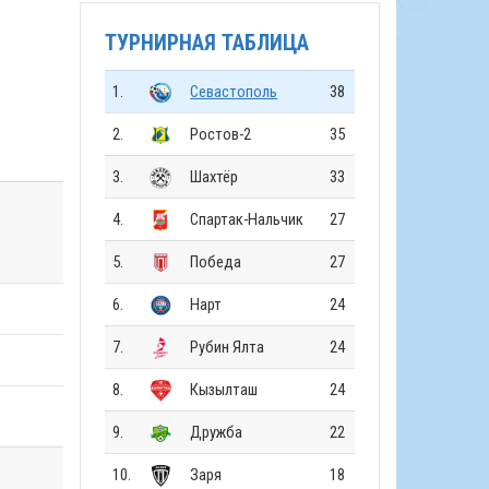
ТУРНИРНАЯ ТАБЛИЦА
1.
Севастополь
38
2.
Ростов-2
35
3.
Шахтёр
33
4.
Спартак-Нальчик
27
5.
Победа
27
6.
Нарт
24
7.
Рубин Ялта
24
8.
Кызылташ
24
9.
Дружба
22
10.
Заря
18