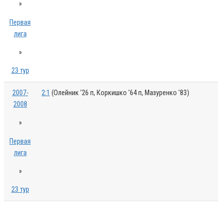
»
Первая
лига
»
23 тур
2007-
2:1
(Олейник '26 п, Коркишко '64 п, Мазуренко '83)
2008
»
Первая
лига
»
23 тур