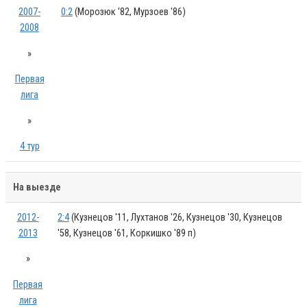
2007-
0:2
(Морозюк '82, Мурзоев '86)
2008
»
Первая
лига
»
4 тур
На выезде
2012-
2:4
(Кузнецов '11, Лухтанов '26, Кузнецов '30, Кузнецов
2013
'58, Кузнецов '61, Коркишко '89 п)
»
Первая
лига