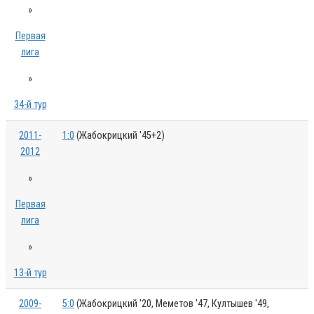
»
Первая
лига
»
34-й тур
2011-
1:0
(Жабокрицкий '45+2)
2012
»
Первая
лига
»
13-й тур
2009-
5:0
(Жабокрицкий '20, Меметов '47, Култышев '49,