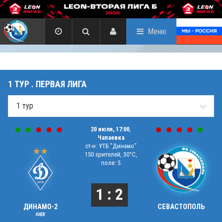
Меню
1 ТУР . ПЕРВАЯ ЛИГА
20 июля, 17:00
,
Чапаевка
ст-н: УТБ "Динамо"
150 зрителей, 30°C,
поле: 5
1 : 2
ДИНАМО-2
СЕВАСТОПОЛЬ
КИЕВ