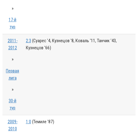
»
17-й
тур
2011-
2:3
(Суарес '4, Кузнецов '8, Коваль '11, Танчик '43,
2012
Кузнецов '66)
»
Первая
лига
»
30-й
тур
2009-
1:0
(Темиле '87)
2010