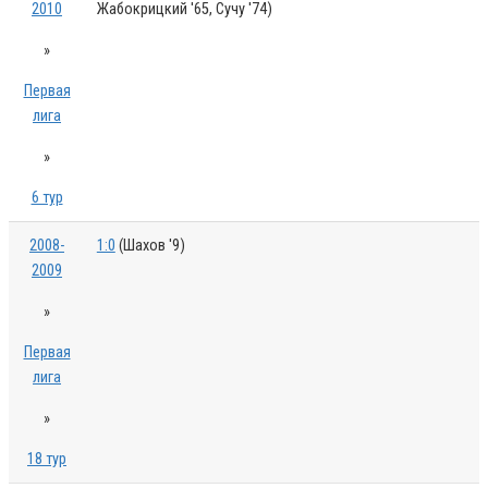
2010
Жабокрицкий '65, Сучу '74)
»
Первая
лига
»
6 тур
2008-
1:0
(Шахов '9)
2009
»
Первая
лига
»
18 тур