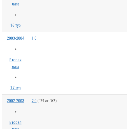
лига
»
16 тур
2003-2004
1:0
»
Вторая
лига
»
17 тур
2002-2003
2:0
( '29 аг, '52)
»
Вторая