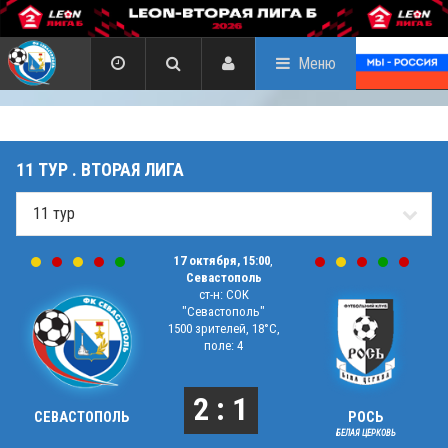
Меню
11 ТУР . ВТОРАЯ ЛИГА
17 октября, 15:00
,
Севастополь
ст-н: СОК
"Севастополь"
1500 зрителей, 18°C,
поле: 4
2 : 1
СЕВАСТОПОЛЬ
РОСЬ
БЕЛАЯ ЦЕРКОВЬ