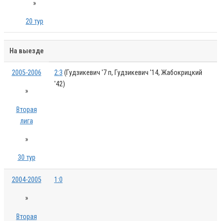
»
20 тур
На выезде
2005-2006
2:3
(Гудзикевич '7 п, Гудзикевич '14, Жабокрицкий
'42)
»
Вторая
лига
»
30 тур
2004-2005
1:0
»
Вторая