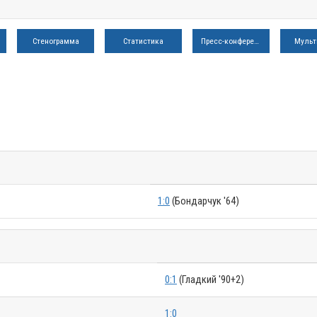
Стенограмма
Статистика
Пресс-конференция
Мульт
1:0
(Бондарчук '64)
0:1
(Гладкий '90+2)
1:0