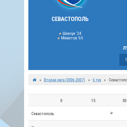
СЕВАСТОПОЛЬ
Шевчук '24
Меметов '65
Л
»
Вторая лига (2006-2007)
»
6 тур
»
Севастопо
0
15
30
Севастополь