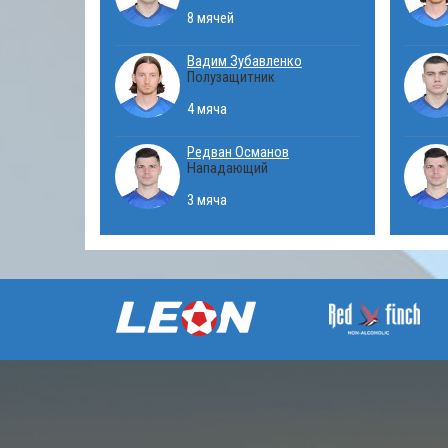
8 мячей
Вадим Зубавленко
Полузащитник
4 мяча
Редван Османов
Нападающий
3 мяча