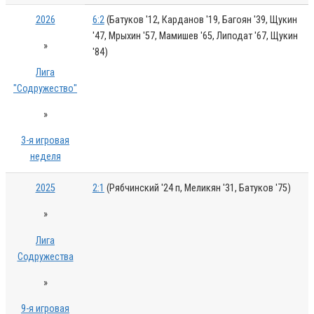
2026
6:2
(Батуков '12, Карданов '19, Багоян '39, Щукин
'47, Мрыхин '57, Мамишев '65, Липодат '67, Щукин
»
'84)
Лига
"Содружество"
»
3-я игровая
неделя
2025
2:1
(Рябчинский '24 п, Меликян '31, Батуков '75)
»
Лига
Содружества
»
9-я игровая