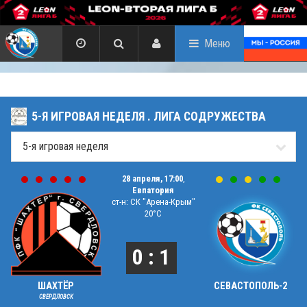
Меню
5-Я ИГРОВАЯ НЕДЕЛЯ . ЛИГА СОДРУЖЕСТВА
28 апреля, 17:00
,
Евпатория
ст-н: СК "Арена-Крым"
20°C
0 : 1
ШАХТЁР
СЕВАСТОПОЛЬ-2
СВЕРДЛОВСК