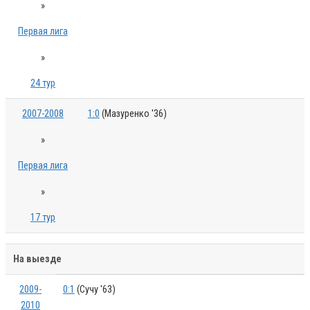
»
Первая лига
»
24 тур
2007-2008
1:0
(Мазуренко '36)
»
Первая лига
»
17 тур
На выезде
2009-
0:1
(Сучу '63)
2010