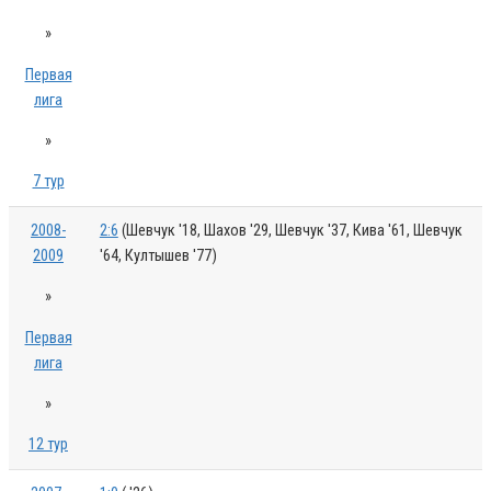
»
Первая
лига
»
7 тур
2008-
2:6
(Шевчук '18, Шахов '29, Шевчук '37, Кива '61, Шевчук
2009
'64, Култышев '77)
»
Первая
лига
»
12 тур