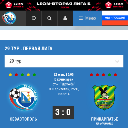
Меню
29 ТУР . ПЕРВАЯ ЛИГА
22 мая, 16:00
,
Бахчисарай
ст-н: "Дружба"
800 зрителей, 25°C,
поле: 4
3 : 0
СЕВАСТОПОЛЬ
ПРИКАРПАТЬЕ
ИВ.-ФРАНКОВСК