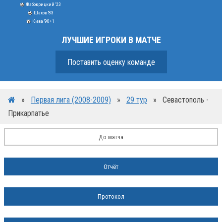
Жабокрицкий '23
Шахов '83
Кива '90+1
ЛУЧШИЕ ИГРОКИ В МАТЧЕ
Поставить оценку команде
»
Первая лига (2008-2009)
»
29 тур
»
Севастополь -
Прикарпатье
До матча
Отчёт
Протокол