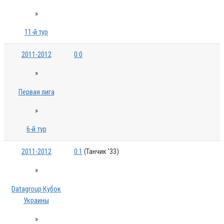
»
11-й тур
2011-2012
0:0
»
Первая лига
»
6-й тур
2011-2012
0:1
(Танчик '33)
»
Datagroup Кубок
Украины
»