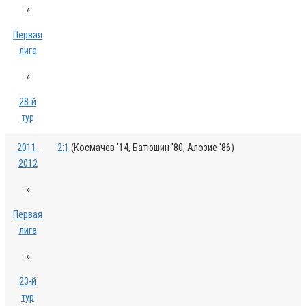
»
Первая
лига
»
28-й
тур
2011-
2:1
(Космачев '14, Батюшин '80, Алозие '86)
2012
»
Первая
лига
»
23-й
тур