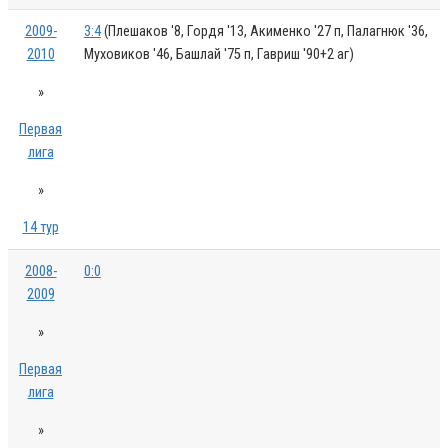
2009-
3:4
(Плешаков '8, Гордя '13, Акименко '27 п, Палагнюк '36,
2010
Муховиков '46, Башлай '75 п, Гавриш '90+2 аг)
»
Первая
лига
»
14 тур
2008-
0:0
2009
»
Первая
лига
»