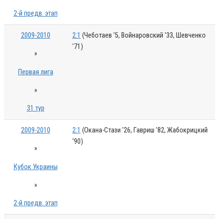
2-й предв. этап
2009-2010
2:1
(Чеботаев '5, Войнаровский '33, Шевченко
'71)
»
Первая лига
»
31 тур
2009-2010
2:1
(Окана-Стази '26, Гавриш '82, Жабокрицкий
'90)
»
Кубок Украины
»
2-й предв. этап