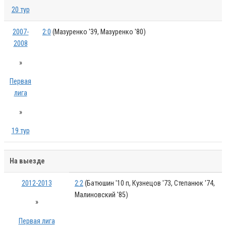
20 тур
2007-
2:0
(Мазуренко '39, Мазуренко '80)
2008
»
Первая
лига
»
19 тур
На выезде
2012-2013
2:2
(Батюшин '10 п, Кузнецов '73, Степанюк '74,
Малиновский '85)
»
Первая лига