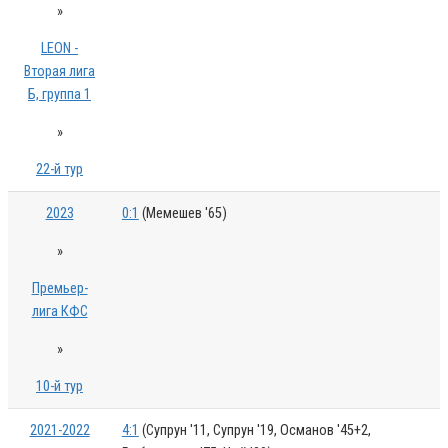
»
LEON -
Вторая лига
Б, группа 1
»
22-й тур
2023
0:1
(Мемешев '65)
»
Премьер-
лига КФС
»
10-й тур
2021-2022
4:1
(Супрун '11, Супрун '19, Османов '45+2,