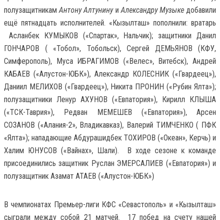
полузащитникам
Антону Алтунину
и
Александру Музыке
добавили
ещё пятнадцать исполнителей. «Кызылташ» пополнили: вратарь
Асланбек КУМЫКОВ («Спартак», Нальчик); защитники Данил
ГОНЧАРОВ ( «Тобол», Тобольск), Сергей ДЕМЬЯНОВ (КФУ,
Симферополь), Муса ИБРАГИМОВ («Велес», Витебск), Андрей
КАБАЕВ («Алустон-ЮБК»), Александр КОЛЕСНИК («Гвардеец»),
Даниил МЕЛИХОВ («Гвардеец»), Никита ПРОНИН («Рубин Ялта»);
полузащитники Ленур АХУНОВ («Евпатория»), Кирилл КЛЫША
(«ТСК-Таврия»), Редван МЕМЕШЕВ («Евпатория»), Арсен
СОЗАНОВ («Алания-2», Владикавказ), Валерий ТИМЧЕНКО ( ПФК
«Ялта»); нападающие Абдурашидбек ТОХИРОВ («Океан», Керчь) и
Халим ЮНУСОВ («Вайнах», Шали). В ходе сезоне к команде
присоединились защитник Руслан ЭМЕРСАЛИЕВ («Евпатория») и
полузащитник Азамат АТАЕВ («Алустон-ЮБК»)
В чемпионатах Премьер-лиги КФС «Севастополь» и «Кызылташ»
сыграли между собой 21 матчей. 17 побед на счету нашей