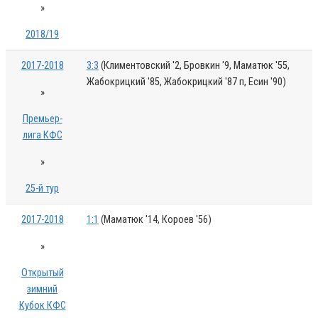
»
2018/19
2017-2018
3:3
(Климентовский '2, Бровкин '9, Маматюк '55,
Жабокрицкий '85, Жабокрицкий '87 п, Есин '90)
»
Премьер-
лига КФС
»
25-й тур
2017-2018
1:1
(Маматюк '14, Короев '56)
»
Открытый
зимний
Кубок КФС