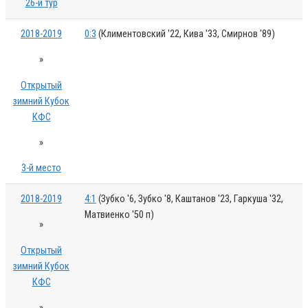
26-й тур
2018-2019
0:3
(Климентовский '22, Кива '33, Смирнов '89)
»
Открытый
зимний Кубок
КФС
»
3-й место
2018-2019
4:1
(Зубко '6, Зубко '8, Каштанов '23, Гаркуша '32,
Матвиенко '50 п)
»
Открытый
зимний Кубок
КФС
»