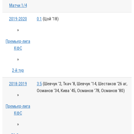
Матчи 1/4
2019-2020
0:1
(Цой '18)
»
Премьер-лига
КФС
»
2-й тур
2018-2019
3:5
(Шевчук '2, Ткач '8, Шевчук '14, Шестаков '26 аг,
Османов '34, Кива '45, Османов '78, Османов '80)
»
Премьер-лига
КФС
»