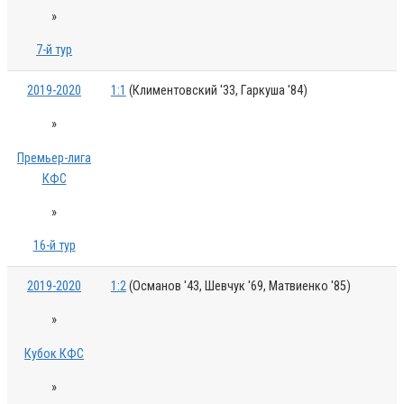
»
7-й тур
2019-2020
1:1
(Климентовский '33, Гаркуша '84)
»
Премьер-лига
КФС
»
16-й тур
2019-2020
1:2
(Османов '43, Шевчук '69, Матвиенко '85)
»
Кубок КФС
»