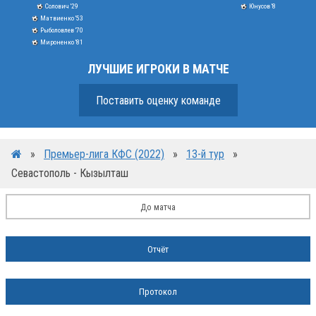
Солович '29
Юнусов '8
Матвиенко '53
Рыболовлев '70
Мироненко '81
ЛУЧШИЕ ИГРОКИ В МАТЧЕ
Поставить оценку команде
»
Премьер-лига КФС (2022)
»
13-й тур
»
Севастополь - Кызылташ
До матча
Отчёт
Протокол