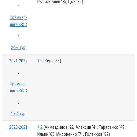
Рыболовлев '75, Цой '80)
»
Премьер-
лига КФС
»
24-й тур
2021-2022
1:0
(Кива '88)
»
Премьер-
лига КФС
»
17-й тур
2020-2021
4:2
(Айметдинов '22, Алексин '41, Тарасенко '49,
Ильин '65, Мироненко '71, Голенков '89)