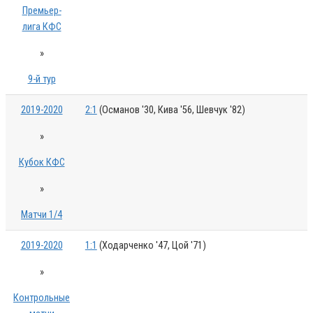
Премьер-
лига КФС
»
9-й тур
2019-2020
2:1
(Османов '30, Кива '56, Шевчук '82)
»
Кубок КФС
»
Матчи 1/4
2019-2020
1:1
(Ходарченко '47, Цой '71)
»
Контрольные