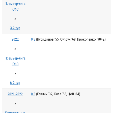
Премьер-лига
КФС
»
3-й тур
2022
0:3
(Нуридинов '55, Супрун '68, Прокопенко '90+2)
»
Премьер-лига
КФС
»
6-й тур
2021-2022
0:3
(Гевлич '32, Кива '55, Цой '84)
»