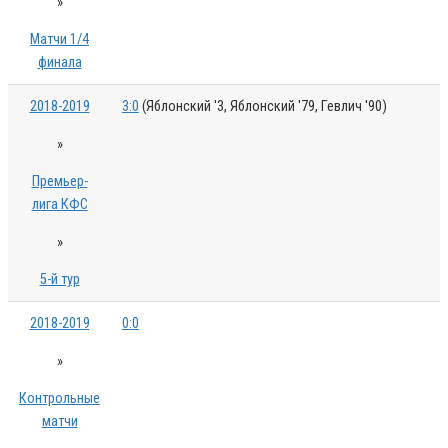
»
Матчи 1/4
финала
2018-2019
3:0
(Яблонский '3, Яблонский '79, Гевлич '90)
»
Премьер-
лига КФС
»
5-й тур
2018-2019
0:0
»
Контрольные
матчи