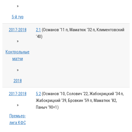
»
5-й тур
2017-2018
2:1
(Османов '11 п, Маматюк '32 п, Климентовский
'40)
»
Контрольные
матчи
»
2018
2017-2018
5:2
(Османов '10, Солович '22, Жабокрицкий '34 п,
Жабокрицкий '39, Бровкин '59 п, Маматюк '82,
»
Паныч '90+1)
Премьер-
лига КФС