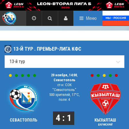
Меню
13-Й ТУР . ПРЕМЬЕР-ЛИГА КФС
20 ноября, 14:00
,
Севастополь
ст-н: СОК
"Севастополь"
500 зрителей, 17°C,
поле: 4
4 : 1
СЕВАСТОПОЛЬ
КЫЗЫЛТАШ
БАХЧИСАРАЙ