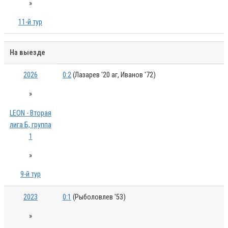
»
11-й тур
На выезде
2026
0:2
(Лазарев '20 аг, Иванов '72)
»
LEON - Вторая
лига Б, группа
1
»
9-й тур
2023
0:1
(Рыболовлев '53)
»