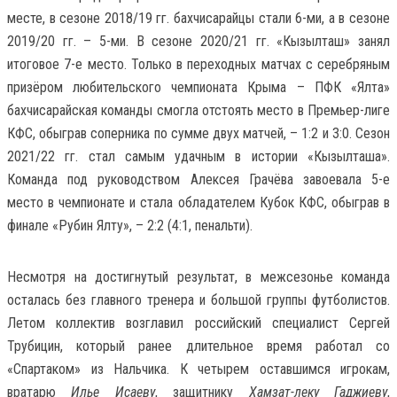
месте, в сезоне 2018/19 гг. бахчисарайцы стали 6-ми, а в сезоне
2019/20 гг. – 5-ми. В сезоне 2020/21 гг. «Кызылташ» занял
итоговое 7-е место. Только в переходных матчах с серебряным
призёром любительского чемпионата Крыма – ПФК «Ялта»
бахчисарайская команды смогла отстоять место в Премьер-лиге
КФС, обыграв соперника по сумме двух матчей, – 1:2 и 3:0. Сезон
2021/22 гг. стал самым удачным в истории «Кызылташа».
Команда под руководством Алексея Грачёва завоевала 5-е
место в чемпионате и стала обладателем Кубок КФС, обыграв в
финале «Рубин Ялту», – 2:2 (4:1, пенальти).
Несмотря на достигнутый результат, в межсезонье команда
осталась без главного тренера и большой группы футболистов.
Летом коллектив возглавил российский специалист Сергей
Трубицин, который ранее длительное время работал со
«Спартаком» из Нальчика. К четырем оставшимся игрокам,
вратарю
Илье Исаеву
, защитнику
Хамзат-леку Гаджиеву
,