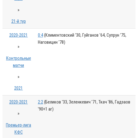
»
21-й тур
2020-2021
0:4
(Климентовский '30, Гуйганов '64, Супрун '75,
Наговицин '78)
»
Контрольные
матчи
»
2021
2020-2021
2:2
(Беликов '33, Зеленкевич '71, Ткач '86, Гадзаов
'90+1 аг)
»
Премьер-лига
КФС