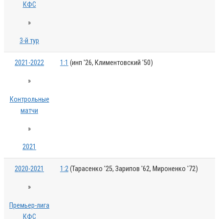
КФС
»
3-й тур
2021-2022
1:1
(инп '26, Климентовский '50)
»
Контрольные
матчи
»
2021
2020-2021
1:2
(Тарасенко '25, Зарипов '62, Мироненко '72)
»
Премьер-лига
КФС