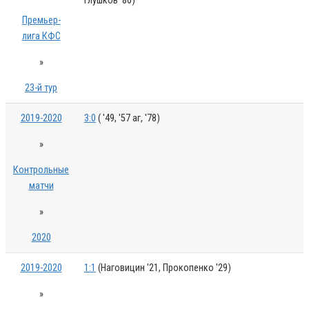
Глушков '86)
Премьер-
лига КФС
»
23-й тур
2019-2020
3:0
( '49, '57 аг, '78)
»
Контрольные
матчи
»
2020
2019-2020
1:1
(Наговицин '21, Прокопенко '29)
»