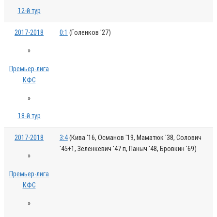
12-й тур
2017-2018
0:1
(Голенков '27)
»
Премьер-лига
КФС
»
18-й тур
2017-2018
3:4
(Кива '16, Османов '19, Маматюк '38, Солович
'45+1, Зеленкевич '47 п, Паныч '48, Бровкин '69)
»
Премьер-лига
КФС
»