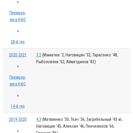
»
Премьер-
лига КФС
»
28-й тур
2020-2021
3:2
(Маматюк '2, Наговицин '32, Тарасенко '48,
Рыболовлев '52, Айметдинов '82)
»
Премьер-
лига КФС
»
14-й тур
2019-2020
4:3
(Матвиенко '30, Ткач '36, Загребельный '43 аг,
Наговицин '45, Алексин '46, Пенчелюзов '66,
»