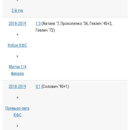
2-й тур
2018-2019
1:3
(Автаев '7, Прокопенко '36, Гевлич '45+2,
Гевлич '72)
»
Кубок КФС
»
Матчи 1/4
финала
2018-2019
0:1
(Солович '90+1)
»
Премьер-лига
КФС
»