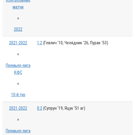
Контрольные
матчи
»
2022
2021-2022
1:2
(Гевлич '10, Челядник '26, Пурак '53)
»
Премьер-лига
КФС
»
10-й тур
2021-2022
0:2
(Супрун '19, Яцук '51 аг)
»
Премьер-лига