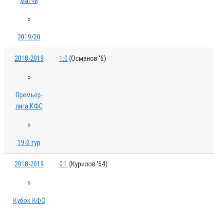
матчи
»
2019/20
2018-2019
1:0
(Османов '6)
»
Премьер-
лига КФС
»
19-й тур
2018-2019
0:1
(Курилов '64)
»
Кубок КФС