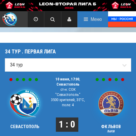
Меню
34 ТУР . ПЕРВАЯ ЛИГА
10 июня, 17:00
,
Севастополь
ст-н: СОК
"Севастополь"
3500 зрителей, 35°C,
поле: 4
1 : 0
СЕВАСТОПОЛЬ
ФК ЛЬВОВ
ЛЬВОВ