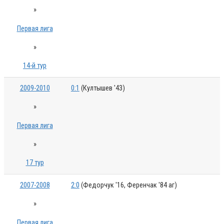
»
Первая лига
»
14-й тур
2009-2010
0:1
(Култышев '43)
»
Первая лига
»
17 тур
2007-2008
2:0
(Федорчук '16, Ференчак '84 аг)
»
Первая лига