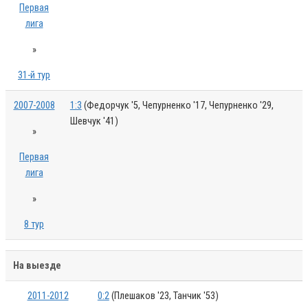
Первая
лига
»
31-й тур
2007-2008
1:3
(Федорчук '5, Чепурненко '17, Чепурненко '29,
Шевчук '41)
»
Первая
лига
»
8 тур
На выезде
2011-2012
0:2
(Плешаков '23, Танчик '53)