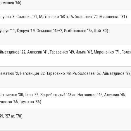
емешев '65)
нусов '8, Солович '29, Матвиенко '53 п, Рыболовлев '70, Мироненко '81)
упрун '11, Супрун '19, Османов '45+2, Рыболовлев '75, Цой '80)
йметдинов '22, Алексин '41, Тарасенко '49, Ильин '65, Мироненко '71, Гол
аматюк '2, Наговицин '32, Тарасенко '48, Рыболовлев '52, Айметдинов '82
атвиенко '30, Ткач '36, Загребельный '43 аг, Наговицин '45, Алексин '46,
люзов '66, Глушков '86)
49, '57 аг, '78)