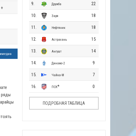
9.
22
Дружба
+
10.
18
Заря
11.
18
Нефтяник
12.
15
Астрахань
13.
14
Ангушт
имедиа
14.
9
Динамо-2
15.
7
Чайка-М
16.
*
0
нате
ПСК
л ряды
сарайцы
ПОДРОБНАЯ ТАБЛИЦА
стоять