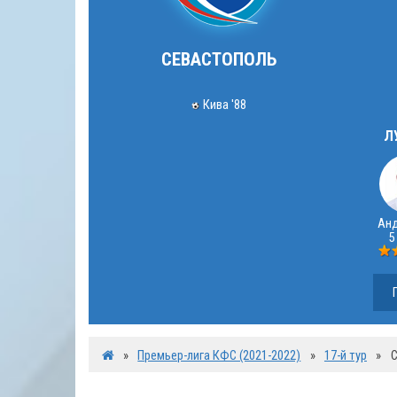
СЕВАСТОПОЛЬ
Кива '88
Л
Ан
5
»
Премьер-лига КФС (2021-2022)
»
17-й тур
»
С