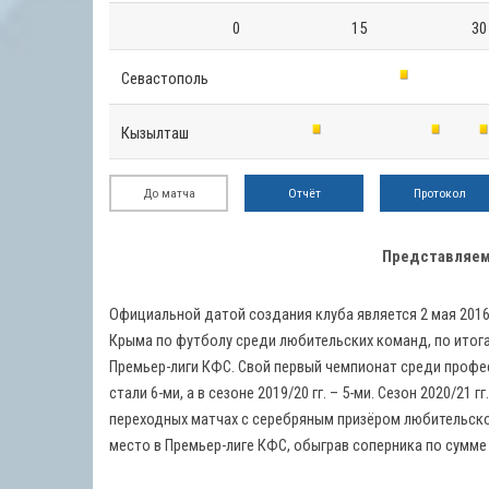
0
15
30
Севастополь
Кызылташ
До матча
Отчёт
Протокол
Представляем 
Официальной датой создания клуба является 2 мая 2016
Крыма по футболу среди любительских команд, по итогам
Премьер-лиги КФС. Свой первый чемпионат среди профес
стали 6-ми, а в сезоне 2019/20 гг. – 5-ми. Сезон 2020/21
переходных матчах с серебряным призёром любительск
место в Премьер-лиге КФС, обыграв соперника по сумме дв