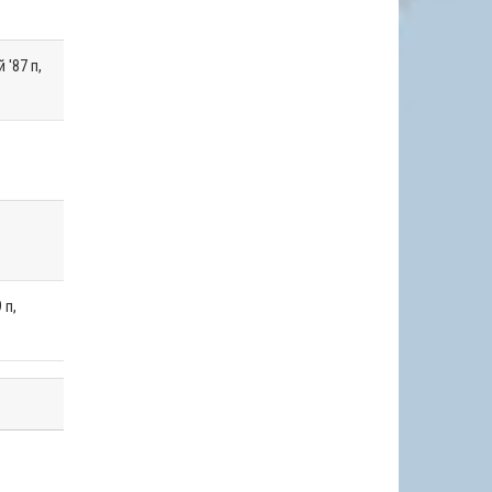
'87 п,
 п,