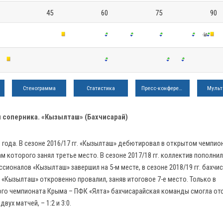
45
60
75
90
Стенограмма
Статистика
Пресс-конференция
Мульт
соперника. «Кызылташ» (Бахчисарай)
 года. В сезоне 2016/17 гг. «Кызылташ» дебютировал в открытом чемпио
 которого занял третье место. В сезоне 2017/18 гг. коллектив пополни
сионалов «Кызылташ» завершил на 5-м месте, в сезоне 2018/19 гг. бахчи
 гг. «Кызылташ» откровенно провалил, заняв итоговое 7-е место. Только в
ого чемпионата Крыма – ПФК «Ялта» бахчисарайская команды смогла от
ух матчей, – 1:2 и 3:0.