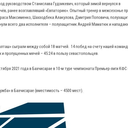
 под руководством Станислава Гудзикевич, который зимой вернулся в
ачёв, ранее возглавлявший «Евпаторию». Опытный тренер в межсезонье п
араса Максименко, Шахзодбека Алакулова, Дмитрия Поповича, полузащи
нули всего два исполнителя – полузащитник Андрей Маматюк и напада
лташ» сыграли между собой 18 матчей. 14 побед на счету нашей команд
 и пропущенных мячей – 45:24 в пользу севастопольцев.
тября 2021 года в Бахчисарае в 10-м туре чемпионата Премьер-лиги КФС 
жба» в Бахчисарае (вместимость – 4500 мест).