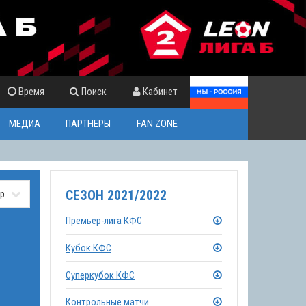
Время
Поиск
Кабинет
МЕДИА
ПАРТНЕРЫ
FAN ZONE
СЕЗОН 2021/2022
Премьер-лига КФС
Кубок КФС
Суперкубок КФС
Контрольные матчи