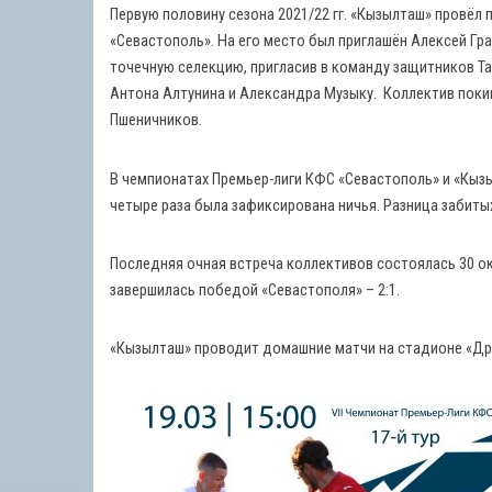
Первую половину сезона 2021/22 гг. «Кызылташ» провёл
«Севастополь». На его место был приглашён Алексей Гр
точечную селекцию, пригласив в команду защитников Т
Антона Алтунина и Александра Музыку. Коллектив поки
Пшеничников.
В чемпионатах Премьер-лиги КФС «Севастополь» и «Кызы
четыре раза была зафиксирована ничья. Разница забитых
Последняя очная встреча коллективов состоялась 30 ок
завершилась победой «Севастополя» – 2:1.
«Кызылташ» проводит домашние матчи на стадионе «Дру