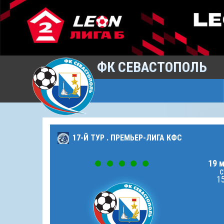
ФК СЕВАСТОПОЛЬ
17-Й ТУР . ПРЕМЬЕР-ЛИГА КФС
19 м
с
15