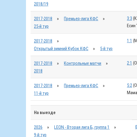
2018/19
3:3
(К
2017-2018
»
Премьер-лига КФС
»
Есин 
25-й тур
1:1
(М
2017-2018
»
Открытый зимний Кубок КФС
»
5-й тур
2:1
(О
2017-2018
»
Контрольные матчи
»
2018
5:2
(О
2017-2018
»
Премьер-лига КФС
»
Мамат
11-й тур
На выезде
0
2026
»
LEON - Вторая лига Б, группа 1
»
9-й тур