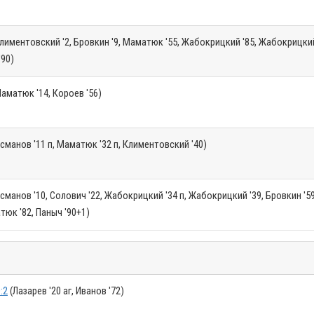
лиментовский '2, Бровкин '9, Маматюк '55, Жабокрицкий '85, Жабокрицкий 
'90)
аматюк '14, Короев '56)
сманов '11 п, Маматюк '32 п, Климентовский '40)
сманов '10, Солович '22, Жабокрицкий '34 п, Жабокрицкий '39, Бровкин '59
юк '82, Паныч '90+1)
:2
(Лазарев '20 аг, Иванов '72)