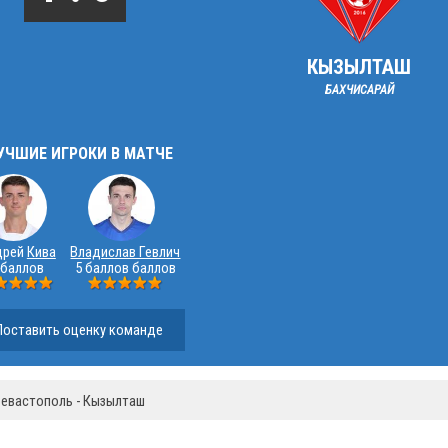
КЫЗЫЛТАШ
БАХЧИСАРАЙ
УЧШИЕ ИГРОКИ В МАТЧЕ
дрей
Кива
Владислав Гевлич
 баллов
5 баллов баллов
Поставить оценку команде
евастополь - Кызылташ