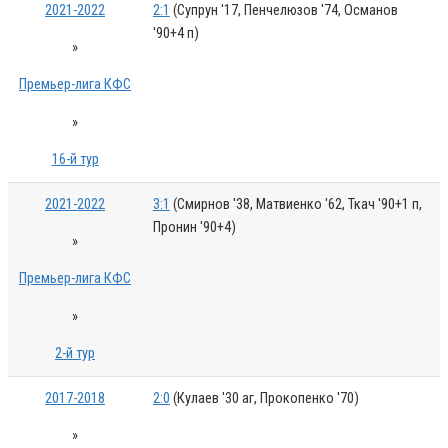
2021-2022
2:1
(Супрун '17, Пенчелюзов '74, Османов
'90+4 п)
»
Премьер-лига КФС
»
16-й тур
2021-2022
3:1
(Смирнов '38, Матвиенко '62, Ткач '90+1 п,
Пронин '90+4)
»
Премьер-лига КФС
»
2-й тур
2017-2018
2:0
(Кулаев '30 аг, Прокопенко '70)
»