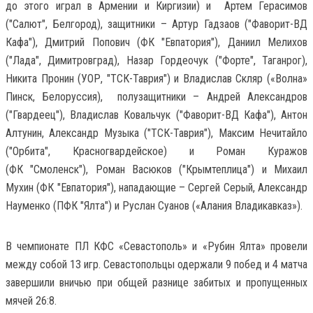
до этого играл в Армении и Киргизии) и Артем Герасимов
("Салют", Белгород), защитники – Артур Гадзаов ("Фаворит-ВД
Кафа"), Дмитрий Попович (ФК "Евпатория"), Даниил Мелихов
("Лада", Димитровград), Назар Гордеочук ("Форте", Таганрог),
Никита Пронин (УОР, "ТСК-Таврия") и Владислав Скляр («Волна»
Пинск, Белоруссия), полузащитники – Андрей Александров
("Гвардеец"), Владислав Ковальчук ("Фаворит-ВД Кафа"), Антон
Алтунин, Александр Музыка ("ТСК-Таврия"), Максим Нечитайло
("Орбита", Красногвардейское) и Роман Куражов
(ФК "Смоленск"), Роман Васюков ("Крымтеплица") и Михаил
Мухин (ФК "Евпатория"), нападающие – Сергей Серый, Александр
Науменко (ПФК "Ялта") и Руслан Суанов («Алания Владикавказ»).
В чемпионате ПЛ КФС «Севастополь» и «Рубин Ялта» провели
между собой 13 игр. Севастопольцы одержали 9 побед и 4 матча
завершили вничью при общей разнице забитых и пропущенных
мячей 26:8.