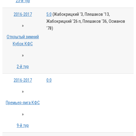
23-й тур
2016-2017
5:0
(Жабокрицкий '3, Плешаков '13,
Жабокрицкий '26 п, Плешаков '36, Османов
»
'78)
Открытый зимний
Кубок КФС
»
2-й тур
2016-2017
0:0
»
Премьер-лига КФС
»
9-й тур