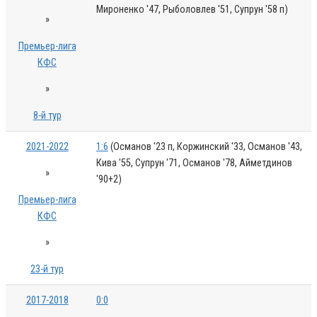
Мироненко '47, Рыболовлев '51, Супрун '58 п)
»
Премьер-лига
КФС
»
8-й тур
2021-2022
1:6
(Османов '23 п, Коржинский '33, Османов '43,
Кива '55, Супрун '71, Османов '78, Айметдинов
»
'90+2)
Премьер-лига
КФС
»
23-й тур
2017-2018
0:0