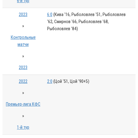
6-й тур
2023
6:0
(Кива '16, Рыболовлев '51, Рыболовлев
'62, Смирнов '66, Рыболовлев '68,
»
Рыболовлев '84)
Контрольные
матчи
»
2023
2022
2:0
(Цой '51, Цой '90+5)
»
Премьер-лига КФС
»
1-й тур