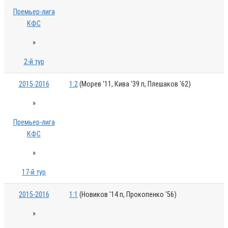
Премьер-лига
КФС
»
2-й тур
2015-2016
1:2
(Морев '11, Кива '39 п, Плешаков '62)
»
Премьер-лига
КФС
»
17-й тур
2015-2016
1:1
(Новиков '14 п, Прокопенко '56)
»