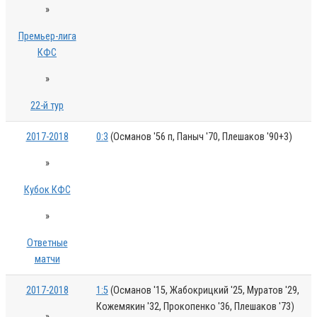
»
Премьер-лига
КФС
»
22-й тур
2017-2018
0:3
(Османов '56 п, Паныч '70, Плешаков '90+3)
»
Кубок КФС
»
Ответные
матчи
2017-2018
1:5
(Османов '15, Жабокрицкий '25, Муратов '29,
Кожемякин '32, Прокопенко '36, Плешаков '73)
»