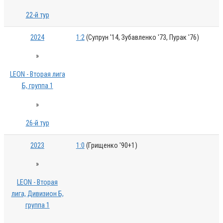
22-й тур
2024
1:2
(Супрун '14, Зубавленко '73, Пурак '76)
»
LEON - Вторая лига
Б, группа 1
»
26-й тур
2023
1:0
(Грищенко '90+1)
»
LEON - Вторая
лига, Дивизион Б,
группа 1