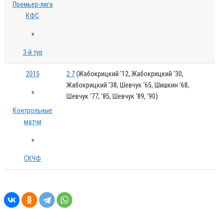
Премьер-лига
КФС
»
3-й тур
2015
2:7
(Жабокрицкий '12, Жабокрицкий '30,
Жабокрицкий '38, Шевчук '65, Шишкин '68,
»
Шевчук '77, '85, Шевчук '89, '90)
Контрольные
матчи
»
СКЧФ