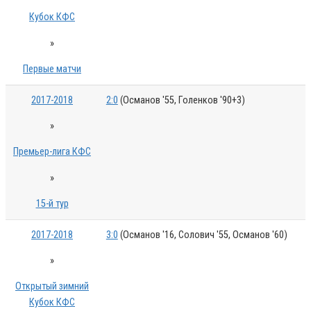
Кубок КФС
»
Первые матчи
2017-2018
2:0
(Османов '55, Голенков '90+3)
»
Премьер-лига КФС
»
15-й тур
2017-2018
3:0
(Османов '16, Солович '55, Османов '60)
»
Открытый зимний
Кубок КФС