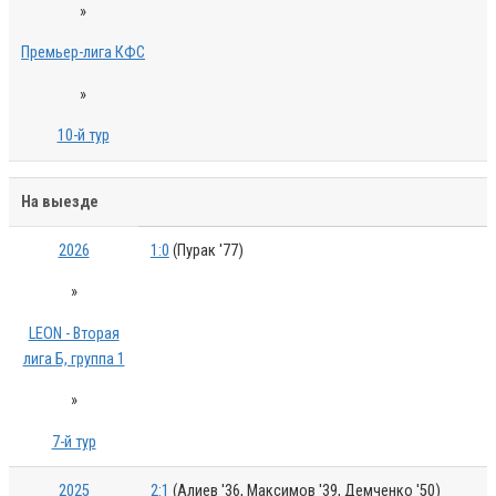
»
Премьер-лига КФС
»
10-й тур
На выезде
2026
1:0
(Пурак '77)
»
LEON - Вторая
лига Б, группа 1
»
7-й тур
2025
2:1
(Алиев '36, Максимов '39, Демченко '50)