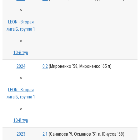
»
LEON - Вторая
лига Б, группа 1
»
10-й тур
2024
0:2
(Мироненко '58, Мироненко '65 п)
»
LEON - Вторая
лига Б, группа 1
»
10-й тур
2023
2:1
(Санакоев '9, Османов '51 п, Юнусов '58)