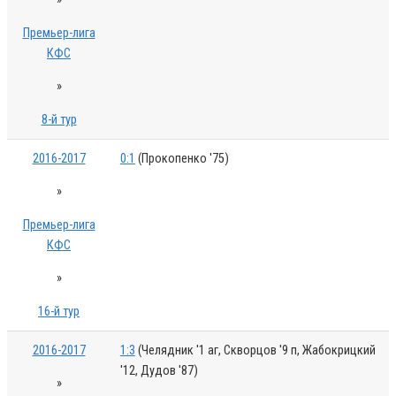
Премьер-лига
КФС
»
8-й тур
2016-2017
0:1
(Прокопенко '75)
»
Премьер-лига
КФС
»
16-й тур
2016-2017
1:3
(Челядник '1 аг, Скворцов '9 п, Жабокрицкий
'12, Дудов '87)
»