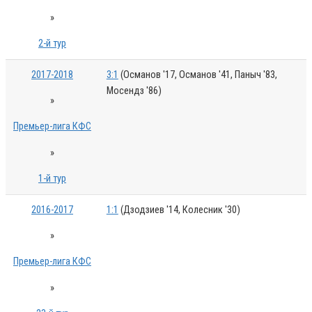
»
2-й тур
2017-2018
3:1
(Османов '17, Османов '41, Паныч '83,
Мосендз '86)
»
Премьер-лига КФС
»
1-й тур
2016-2017
1:1
(Дзодзиев '14, Колесник '30)
»
Премьер-лига КФС
»