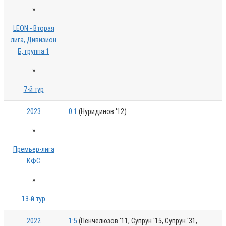
»
LEON - Вторая
лига, Дивизион
Б, группа 1
»
7-й тур
2023
0:1
(Нуридинов '12)
»
Премьер-лига
КФС
»
13-й тур
2022
1:5
(Пенчелюзов '11, Супрун '15, Супрун '31,