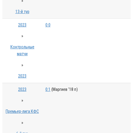
»
13-й тур
2023
0:0
»
Контрольные
матчи
»
2023
2023
0:1
(Маргиев '18 п)
»
Премьер-лига КФС
»