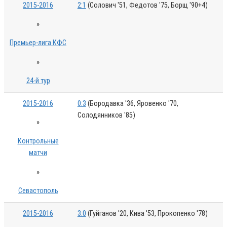
2015-2016
2:1
(Солович '51, Федотов '75, Борщ '90+4)
»
Премьер-лига КФС
»
24-й тур
2015-2016
0:3
(Бородавка '36, Яровенко '70,
Солодянников '85)
»
Контрольные
матчи
»
Севастополь
2015-2016
3:0
(Гуйганов '20, Кива '53, Прокопенко '78)