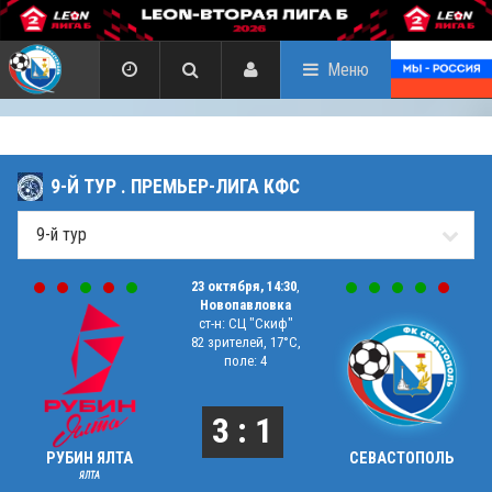
Меню
9-Й ТУР . ПРЕМЬЕР-ЛИГА КФС
23 октября, 14:30
,
Новопавловка
ст-н: СЦ "Скиф"
82 зрителей, 17°C,
поле: 4
3 : 1
РУБИН ЯЛТА
СЕВАСТОПОЛЬ
ЯЛТА