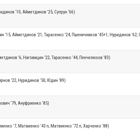
идинов '10, Айметдинов '25, Супрун '66)
н '15, Айметдинов '21, Тарасенко '24, Пшеничников '45+1, Нуридинов '62, 
етдинов '6, Наговицин '22, Тарасенко '44, Пенчелюзов '83)
рнов '22, Нуридинов '50, Юдин '89)
ович '79, Ануфриенко '85)
менко '7, Матвиенко '43 п, Матвиенко '72 п, Харченко '88)