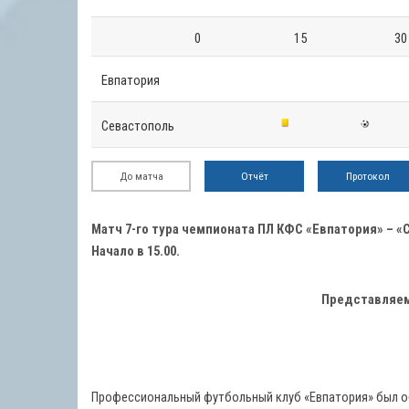
0
15
30
Евпатория
Севастополь
До матча
Отчёт
Протокол
Матч 7-го тура чемпионата ПЛ КФС «Евпатория» – «
Начало в 15.00.
Представляем
Профессиональный футбольный клуб «Евпатория» был об