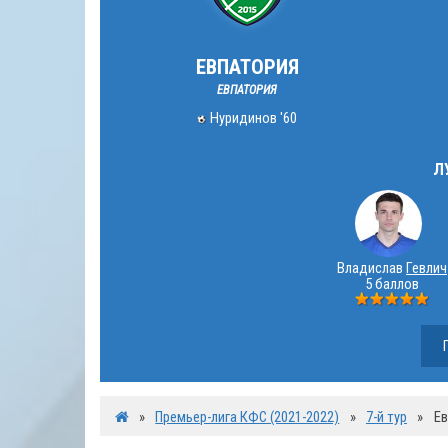
ЕВПАТОРИЯ
ЕВПАТОРИЯ
Нуридинов '60
Л
Владислав
Гевлич
5 баллов
»
Премьер-лига КФС (2021-2022)
»
7-й тур
»
Ев