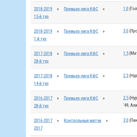
1:0
(Гол
2018-2019
»
Премьер-лига КФС
»
15-й тур
3:0
(Про
2018-2019
»
Премьер-лига КФС
»
1-й тур
1:5
(Мат
2017-2018
»
Премьер-лига КФС
»
28-й тур
2:3
(Нур
2017-2018
»
Премьер-лига КФС
»
14-й тур
2:5
(Нур
2016-2017
»
Премьер-лига КФС
»
'49, Ал
28-й тур
3:0
(Пан
2016-2017
»
Контрольные матчи
»
2017