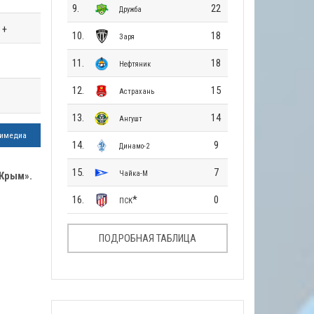
9.
22
Дружба
+
10.
18
Заря
11.
18
Нефтяник
12.
15
Астрахань
13.
14
Ангушт
имедиа
14.
9
Динамо-2
15.
7
Чайка-М
-Крым».
16.
*
0
ПСК
ПОДРОБНАЯ ТАБЛИЦА