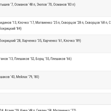
тышев '7, Османов '48 п, Эюпов '70, Османов '83 п)
идинов '13, Клочко '17, Матвиенко '25 п, Скворцов '28 п, Скворцов '68 п, 
бокрицкий '84)
окрицкий '28, Харченко '35, Харченко '61, Клочко '89)
ганов '13, Плешаков '52, Борщ '55, Плешаков '66)
шаков '43, Мейлах '79, '80)
24, Атаев '29, Кива '48 п, Гевлич '58, Матвиенко '77)