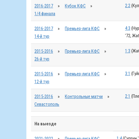
2:2
(Кул
2016-2017
»
Кубок КФС
»
1/4 финала
4:3
(Нур
2016-2017
»
Премьер-лига КФС
»
'72, Жа
14-й тур
1:3
(Жаб
2015-2016
»
Премьер-лига КФС
»
26-й тур
3:1
(Гуй
2015-2016
»
Премьер-лига КФС
»
12-й тур
2:1
(Пле
2015-2016
»
Контрольные матчи
»
Севастополь
На выезде
1:4
(Супрун '
2021-2022
»
Премьер-лига КФС