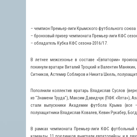
– чемпион Премьер-лиги Крымского футбольного союза с
– бронзовый призер чемпионата Премьер-лиги КФС сезона
– обладатель Кубка КФС сезона-2016/17.
В летнее межсезонье в составе «Евпатории» произо
покинули вратари Виталий Троцкий и Валентин Манякин
Ситников, Астемир Соблиров и Никита Шкель, полузащит
Пополнили коллектив вратарь Владислав Суслов (верн
из "Знамени Труда"), Максим Давидчук (ПФК «Ялта»), Аз
стали выпускники Академии футбола Крыма (все – 
полузащитники Владислав Ковалев, Кевин Рукабер, Богд
В рамках чемпионата Премьер-лиги КФС футбольный к
команды, 11 поединков выиграли евпаторийцы, и в двух