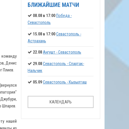
БЛИЖАЙШИЕ МАТЧИ
08.08 в 17:00
Победа -
Севастополь
15.08 в 17:00
Севастополь -
Астрахань
22.08
Ангушт - Севастополь
к команду
ов, Денис
29.08
Севастополь - Спартак-
г Плиев.
Нальчик
05.09
Севастополь - Кызылташ
(вернулся
впатория"
Джубури,
КАЛЕНДАРЬ
р Шпарев.
ету нашей
оманды из