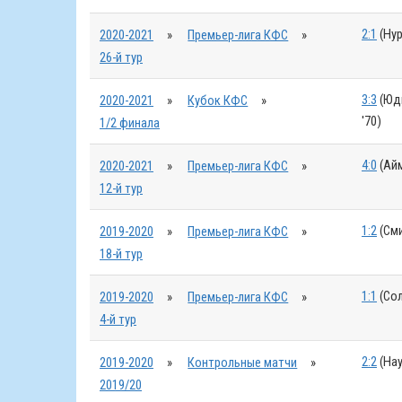
2:1
(Нур
2020-2021
»
Премьер-лига КФС
»
26-й тур
3:3
(Юди
2020-2021
»
Кубок КФС
»
'70)
1/2 финала
4:0
(Айм
2020-2021
»
Премьер-лига КФС
»
12-й тур
1:2
(Сми
2019-2020
»
Премьер-лига КФС
»
18-й тур
1:1
(Сол
2019-2020
»
Премьер-лига КФС
»
4-й тур
2:2
(Нау
2019-2020
»
Контрольные матчи
»
2019/20