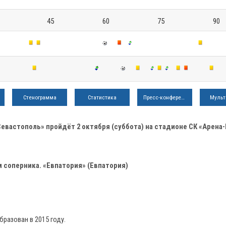
45
60
75
90
Стенограмма
Статистика
Пресс-конференция
Мульт
Севастополь» пройдёт 2 октября (суббота) на стадионе СК «Арена
 соперника. «Евпатория» (Евпатория)
разован в 2015 году.