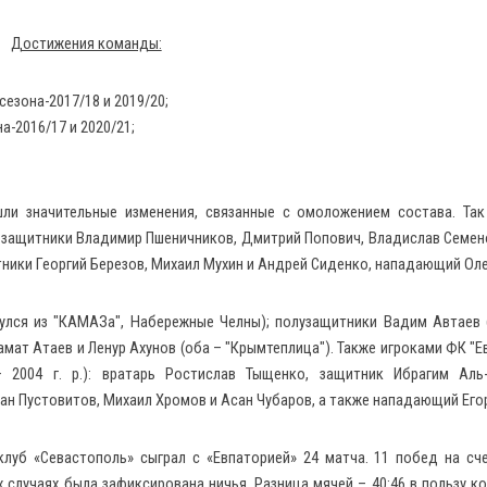
Достижения команды:
езона-2017/18 и 2019/20;
-2016/17 и 2020/21;
шли значительные изменения, связанные с омоложением состава. Та
, защитники Владимир Пшеничников, Дмитрий Попович, Владислав Семен
ники Георгий Березов, Михаил Мухин и Андрей Сиденко, нападающий Оле
улся из "КАМАЗа", Набережные Челны); полузащитники Вадим Автаев 
амат Атаев и Ленур Ахунов (оба – "Крымтеплица"). Также игроками ФК "Е
2004 г. р.): вратарь Ростислав Тыщенко, защитник Ибрагим Аль-
ан Пустовитов, Михаил Хромов и Асан Чубаров, а также нападающий Его
луб «Севастополь» сыграл с «Евпаторией» 24 матча. 11 побед на сч
 случаях была зафиксирована ничья. Разница мячей – 40:46 в пользу к