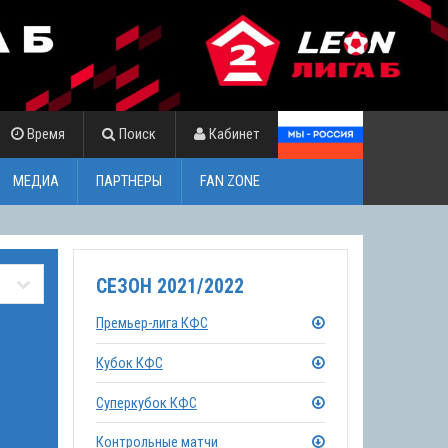
Время
Поиск
Кабинет
МЕДИА
ПАРТНЕРЫ
FAN ZONE
СЕЗОН 2021/2022
Премьер-лига КФС
Кубок КФС
Суперкубок КФС
Контрольные матчи