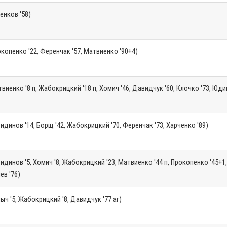
енков '58)
копенко '22, Ференчак '57, Матвиенко '90+4)
виенко '8 п, Жабокрицкий '18 п, Хомич '46, Давидчук '60, Клочко '73, Юдин
идинов '14, Борщ '42, Жабокрицкий '70, Ференчак '73, Харченко '89)
идинов '5, Хомич '8, Жабокрицкий '23, Матвиенко '44 п, Прокопенко '45+1
иев '76)
ыч '5, Жабокрицкий '8, Давидчук '77 аг)