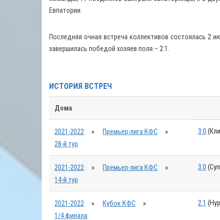
Евпатории.
Последняя очная встреча коллективов состоялась 2 ию
завершилась победой хозяев поля – 2:1.
ИСТОРИЯ ВСТРЕЧ
Дома
3:0
(Кли
2021-2022
»
Премьер-лига КФС
»
28-й тур
3:0
(Суп
2021-2022
»
Премьер-лига КФС
»
14-й тур
2:1
(Нур
2021-2022
»
Кубок КФС
»
1/4 финала