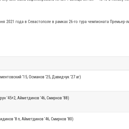
ня 2021 года в Севастополе в рамках 26-го тура чемпионата Премьер-л
ментовский '15, Османов '25, Давидчук '27 аг)
рун '45+2, Айметдинов '46, Смирнов '88)
идинов '8 п, Айметдинов '46, Смирнов '80)