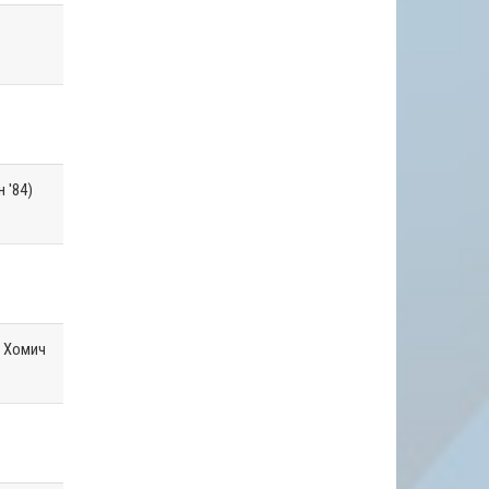
 '84)
, Хомич