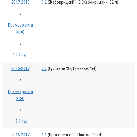
2017-2018
0:2
(Жабокрицкий '13, Жабокрицкий '32 п)
»
Премьер-лига
КФС
»
12-й тур
2016-2017
2:0
(Гуйганов '37, Гуменюк '54)
»
Премьер-лига
КФС
»
18-й тур
2016-2017
1:1
(Прокопенко '3, Платон '90+4)