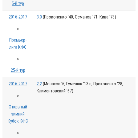
5-й тур
2016-2017
3:0
(Прокопенко '40, Османов '71, Кива '78)
»
Премьер-
лига КФС
»
25-й тур
2016-2017
2:2
(Монахов '6, Гуменюк '13 п, Прокопенко '28,
Климентовский '67)
»
Открытый
зимний
Кубок КФС
»