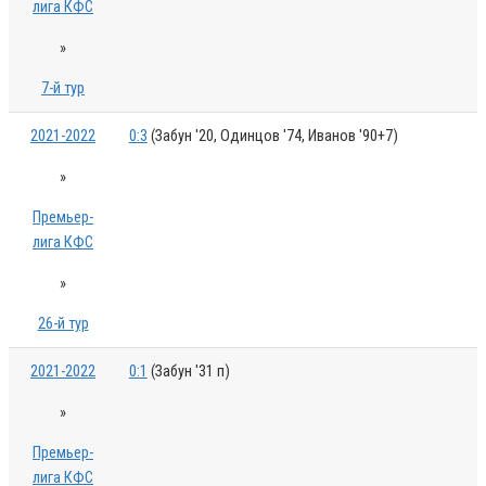
лига КФС
»
7-й тур
2021-2022
0:3
(Забун '20, Одинцов '74, Иванов '90+7)
»
Премьер-
лига КФС
»
26-й тур
2021-2022
0:1
(Забун '31 п)
»
Премьер-
лига КФС