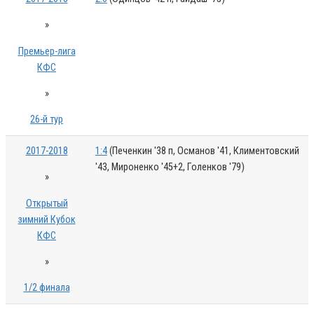
»
Премьер-лига
КФС
»
26-й тур
2017-2018
1:4
(Печенкин '38 п, Османов '41, Климентовский
'43, Мироненко '45+2, Голенков '79)
»
Открытый
зимний Кубок
КФС
»
1/2 финала