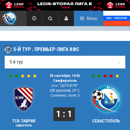
Меню
5-Й ТУР . ПРЕМЬЕР-ЛИГА КФС
20 сентября, 16:30
,
Симферополь
ст-н: "ЦСПСК РК"
200 зрителей, 23°C,
Солнечно, поле: 5
1 : 1
ТСК-ТАВРИЯ
СЕВАСТОПОЛЬ
СИМФЕРОПОЛЬ