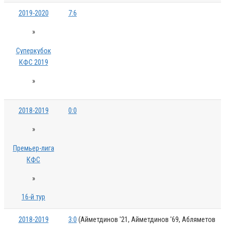
2019-2020
7:6
»
Суперкубок
КФС 2019
»
2018-2019
0:0
»
Премьер-лига
КФС
»
16-й тур
2018-2019
3:0
(Айметдинов '21, Айметдинов '69, Абляметов