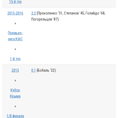
15-й тур
2015-2016
2:2
(Прокопенко '31, Степанов '45, Голайдо '68,
Погорельцев '87)
»
Премьер-
лига КФС
»
1-й тур
2015
0:1
(Бобаль '22)
»
Кубок
Крыма
»
1/8 финала