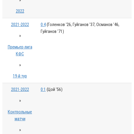
»
2022
2021-2022
0:4
(Голенков '26, Гуйганов '37, Османов '46,
Гуйганов '71)
»
Премьер-лига
КФС
»
19-й тур
2021-2022
0:1
(Цой '56)
»
Контрольные
матчи
»