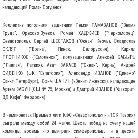
нападающий Роман Богданов.
Коллектив пополнили: защитники Ремзи РАМАЗАНОВ ("Знамя
Труда", Орехово-Зуево), Роман ХАДЖИЕВ ("Черноморец",
Севастополь), Сергей ШЕСТАКОВ ("Океан" Керчь), Владислав
СКЛЯР ("Волна", Пинск, Белоруссия), Кирилл
ПЛОТНИКОВ ("Смоленск"); полузащитники Алексей БАБЫРЬ
("Лиепая", Латвия), Азат ЗАКАЕВ ("Океан", Керчь), Андрей
СИДЕНКО (ФК "Евпатория"), Александр ИВАНОВ ("Динамо"
Санкт-Петербург), Ефим ШАНИН («Зенит-Ижевск»); нападающие
Артем ЗАБУН (СШ № 75, Москва) и Дмитрий ИВАНОВ ("Фаворит-
ВД Кафа", Феодосия).
В чемпионатах Премьер-лиги КФС «Севастополь» и «ТСК-Таврия»
сыграли между собой 24 матча. Шесть побед на счету нашей
команды, восемь игр выиграли симферопольцы, и в десяти