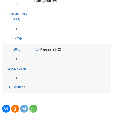
Приходной '69)
»
Премьер-лига
КФС
»
8-й тур
2015
1:0
(Караев '90+2)
»
Кубок Крыма
»
1/8 финала