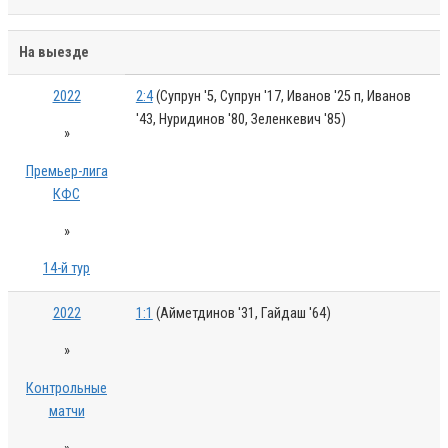
На выезде
2022
2:4
(Супрун '5, Супрун '17, Иванов '25 п, Иванов
'43, Нуридинов '80, Зеленкевич '85)
»
Премьер-лига
КФС
»
14-й тур
2022
1:1
(Айметдинов '31, Гайдаш '64)
»
Контрольные
матчи