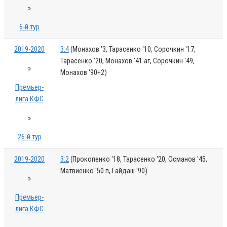
»
6-й тур
2019-2020
3:4
(Монахов '3, Тарасенко '10, Сорочкин '17,
Тарасенко '20, Монахов '41 аг, Сорочкин '49,
»
Монахов '90+2)
Премьер-
лига КФС
»
26-й тур
2019-2020
3:2
(Прокопенко '18, Тарасенко '20, Османов '45,
Матвиенко '50 п, Гайдаш '90)
»
Премьер-
лига КФС