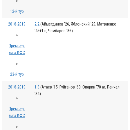
»
12-й тур
2018-2019
2:2
(Айметдинов '26, Яблонский '29, Матвиенко
'45+1 п, Чембаров '86)
»
Премьер-
лига КФС
»
23-й тур
2018-2019
1:3
(Атаев '15, Гуйганов '60, Опарин '70 аг, Пенчел
'84)
»
Премьер-
лига КФС
»