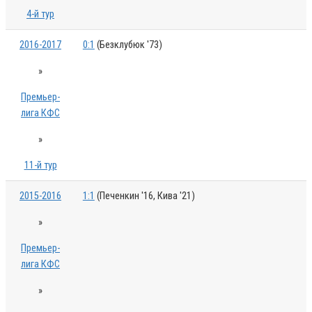
4-й тур
2016-2017
0:1
(Безклубюк '73)
»
Премьер-
лига КФС
»
11-й тур
2015-2016
1:1
(Печенкин '16, Кива '21)
»
Премьер-
лига КФС
»