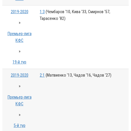
2019-2020
1:3
(Чембаров '10, Кива '33, Смирнов '57,
Тарасенко '82)
»
Премьер-лига
КФС
»
19-й тур
2019-2020
2:1
(Матвиенко '13, Чадов '16, Чадов '27)
»
Премьер-лига
КФС
»
5-й тур