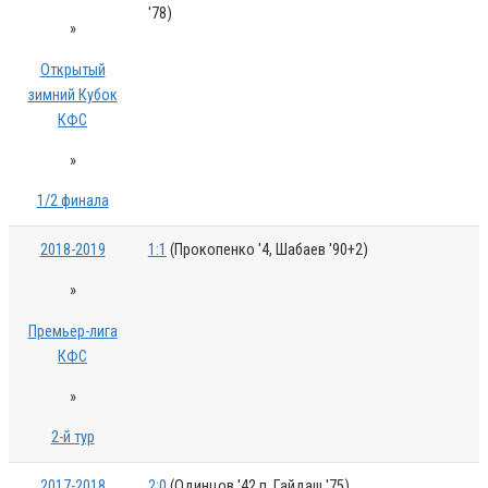
'78)
»
Открытый
зимний Кубок
КФС
»
1/2 финала
2018-2019
1:1
(Прокопенко '4, Шабаев '90+2)
»
Премьер-лига
КФС
»
2-й тур
2017-2018
2:0
(Одинцов '42 п, Гайдаш '75)