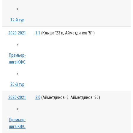
»
12-й тур
2020-2021
1:1
(Клыша '23 п, Айметдинов '51)
»
Премьер-
лига КФС
»
20-й тур
2020-2021
2:0
(Айметдинов '3, Айметдинов '86)
»
Премьер-
лига КФС