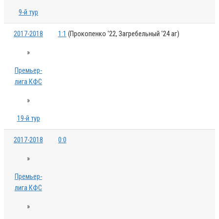
9-й тур
2017-2018
1:1
(Прокопенко '22, Загребельный '24 аг)
»
Премьер-
лига КФС
»
19-й тур
2017-2018
0:0
»
Премьер-
лига КФС
»