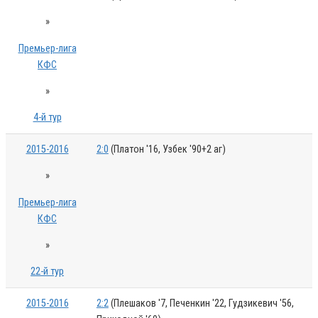
»
Премьер-лига
КФС
»
4-й тур
2015-2016
2:0
(Платон '16, Узбек '90+2 аг)
»
Премьер-лига
КФС
»
22-й тур
2015-2016
2:2
(Плешаков '7, Печенкин '22, Гудзикевич '56,