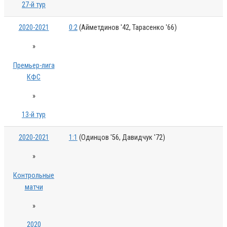
27-й тур
2020-2021
0:2
(Айметдинов '42, Тарасенко '66)
»
Премьер-лига
КФС
»
13-й тур
2020-2021
1:1
(Одинцов '56, Давидчук '72)
»
Контрольные
матчи
»
2020