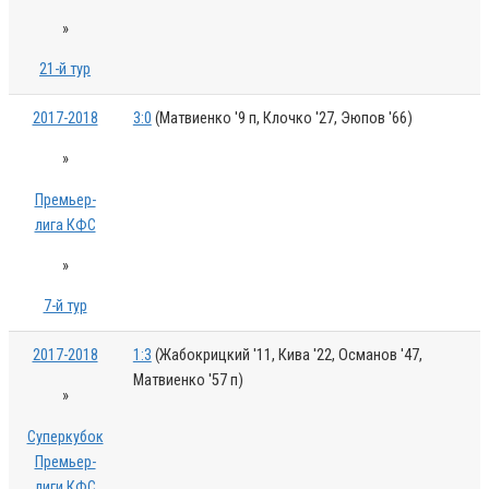
»
21-й тур
2017-2018
3:0
(Матвиенко '9 п, Клочко '27, Эюпов '66)
»
Премьер-
лига КФС
»
7-й тур
2017-2018
1:3
(Жабокрицкий '11, Кива '22, Османов '47,
Матвиенко '57 п)
»
Суперкубок
Премьер-
лиги КФС