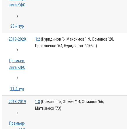
лига КФС
»
25-й тур
2019-2020
3:2
(Нуридинов '6, Максимов '19, Османов '28,
Прокопенко '64, Нуридинов '90+5 п)
»
Премьер-
лига КФС
»
11-й тур
2018-2019
1:3
(Османов '5, Хомич '14, Османов '66,
Матвиенко '73)
»
Премьер-