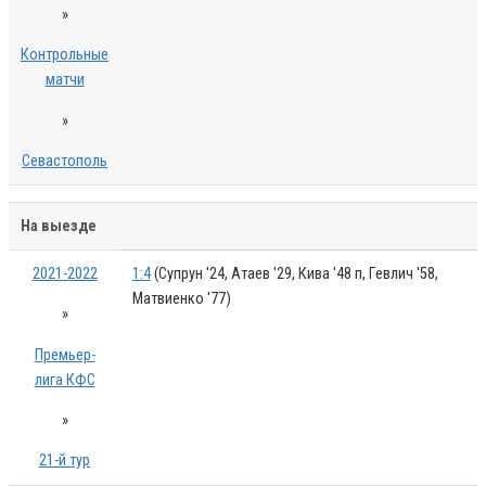
»
Контрольные
матчи
»
Севастополь
На выезде
2021-2022
1:4
(Супрун '24, Атаев '29, Кива '48 п, Гевлич '58,
Матвиенко '77)
»
Премьер-
лига КФС
»
21-й тур