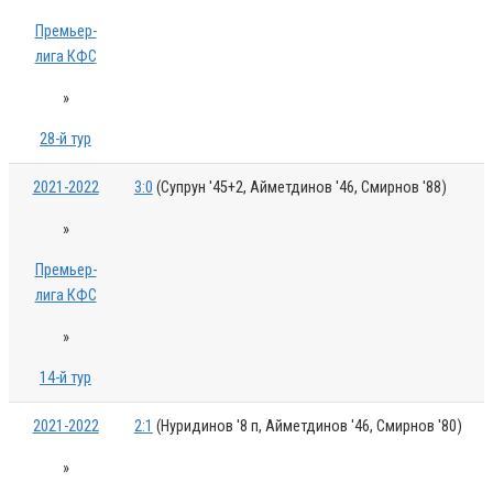
Премьер-
лига КФС
»
28-й тур
2021-2022
3:0
(Супрун '45+2, Айметдинов '46, Смирнов '88)
»
Премьер-
лига КФС
»
14-й тур
2021-2022
2:1
(Нуридинов '8 п, Айметдинов '46, Смирнов '80)
»