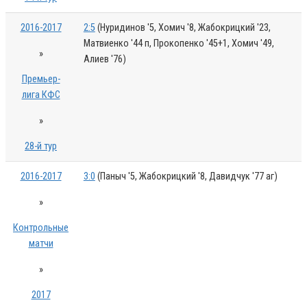
2016-2017
2:5
(Нуридинов '5, Хомич '8, Жабокрицкий '23,
Матвиенко '44 п, Прокопенко '45+1, Хомич '49,
»
Алиев '76)
Премьер-
лига КФС
»
28-й тур
2016-2017
3:0
(Паныч '5, Жабокрицкий '8, Давидчук '77 аг)
»
Контрольные
матчи
»
2017