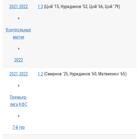
2021-2022
1:3
(Цой '15, Нуридинов '52, Цой '66, Цой '79)
»
Контрольные
матчи
»
2022
2021-2022
1:2
(Смирнов '25, Нуридинов '60, Матвиенко '65)
»
Премьер-
лига КФС
»
7-й тур