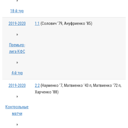
»
18-й тур
2019-2020
1:1
(Солович '79, Ануфриенко '85)
»
Премьер-
лига КФС
»
4-й тур
2019-2020
2:2
(Науменко '7, Матвиенко '43 п, Матвиенко '72 п,
Харченко '88)
»
Контрольные
матчи
»