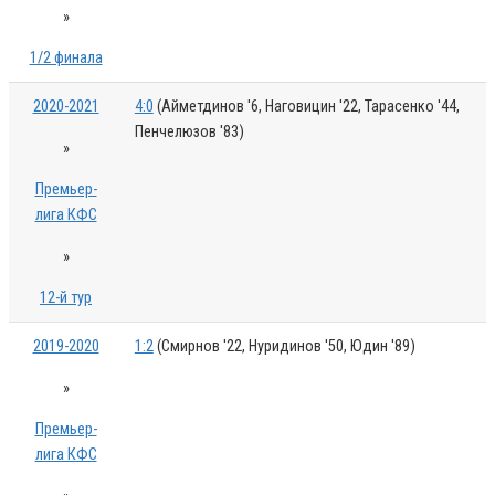
»
1/2 финала
2020-2021
4:0
(Айметдинов '6, Наговицин '22, Тарасенко '44,
Пенчелюзов '83)
»
Премьер-
лига КФС
»
12-й тур
2019-2020
1:2
(Смирнов '22, Нуридинов '50, Юдин '89)
»
Премьер-
лига КФС