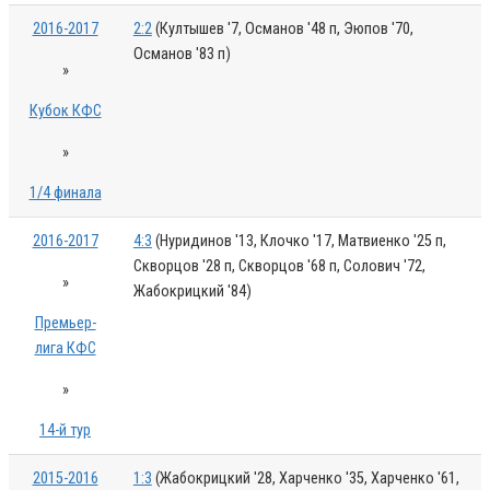
2016-2017
2:2
(Култышев '7, Османов '48 п, Эюпов '70,
Османов '83 п)
»
Кубок КФС
»
1/4 финала
2016-2017
4:3
(Нуридинов '13, Клочко '17, Матвиенко '25 п,
Скворцов '28 п, Скворцов '68 п, Солович '72,
»
Жабокрицкий '84)
Премьер-
лига КФС
»
14-й тур
2015-2016
1:3
(Жабокрицкий '28, Харченко '35, Харченко '61,