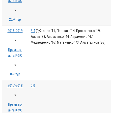
лига КФС
»
22-й тур
2018-2019
5:4
(Гуйганов '11, Пронкин '14, Прокопенко '19,
Алиев '38, Авраменко '44, Авраменко '47,
»
Медведенко '67, Матвиенко '73, Айметдинов '86)
Премьер-
лига КФС
»
8-й тур
2017-2018
0:0
»
Премьер-
лига КФС