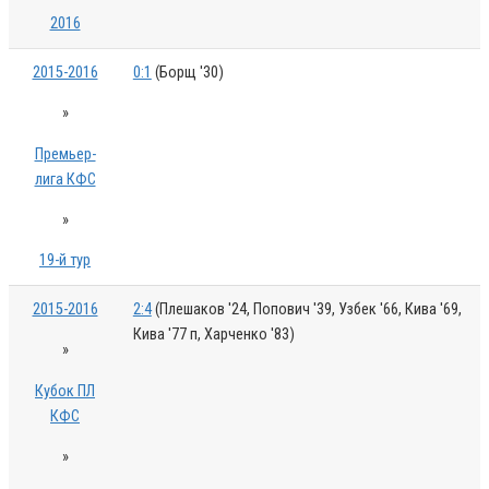
2016
2015-2016
0:1
(Борщ '30)
»
Премьер-
лига КФС
»
19-й тур
2015-2016
2:4
(Плешаков '24, Попович '39, Узбек '66, Кива '69,
Кива '77 п, Харченко '83)
»
Кубок ПЛ
КФС
»