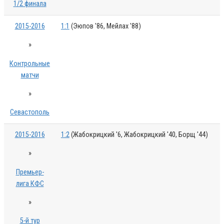
1/2 финала
2015-2016
1:1
(Эюпов '86, Мейлах '88)
»
Контрольные
матчи
»
Севастополь
2015-2016
1:2
(Жабокрицкий '6, Жабокрицкий '40, Борщ '44)
»
Премьер-
лига КФС
»
5-й тур