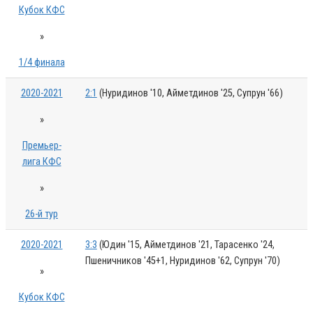
Кубок КФС
»
1/4 финала
2020-2021
2:1
(Нуридинов '10, Айметдинов '25, Супрун '66)
»
Премьер-
лига КФС
»
26-й тур
2020-2021
3:3
(Юдин '15, Айметдинов '21, Тарасенко '24,
Пшеничников '45+1, Нуридинов '62, Супрун '70)
»
Кубок КФС