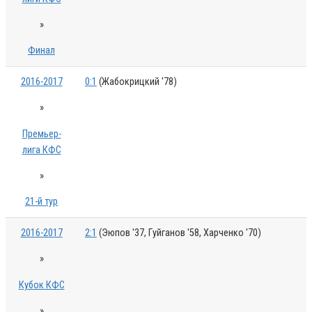
»
Финал
2016-2017
0:1
(Жабокрицкий '78)
»
Премьер-
лига КФС
»
21-й тур
2016-2017
2:1
(Эюпов '37, Гуйганов '58, Харченко '70)
»
Кубок КФС
»