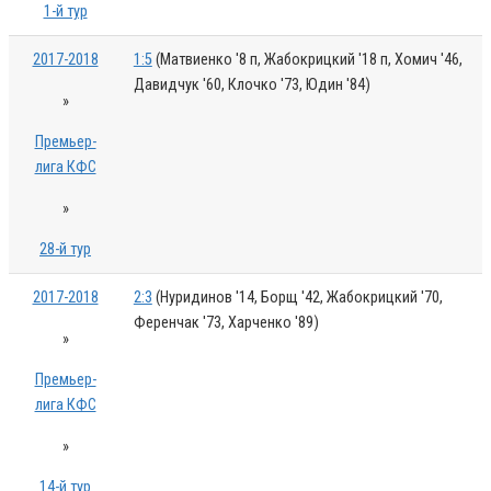
1-й тур
2017-2018
1:5
(Матвиенко '8 п, Жабокрицкий '18 п, Хомич '46,
Давидчук '60, Клочко '73, Юдин '84)
»
Премьер-
лига КФС
»
28-й тур
2017-2018
2:3
(Нуридинов '14, Борщ '42, Жабокрицкий '70,
Ференчак '73, Харченко '89)
»
Премьер-
лига КФС
»
14-й тур