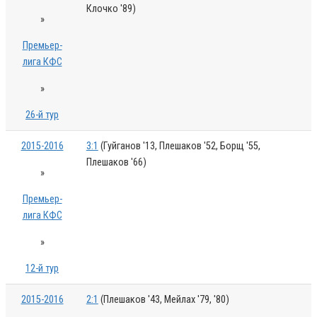
Клочко '89)
»
Премьер-
лига КФС
»
26-й тур
2015-2016
3:1
(Гуйганов '13, Плешаков '52, Борщ '55,
Плешаков '66)
»
Премьер-
лига КФС
»
12-й тур
2015-2016
2:1
(Плешаков '43, Мейлах '79, '80)