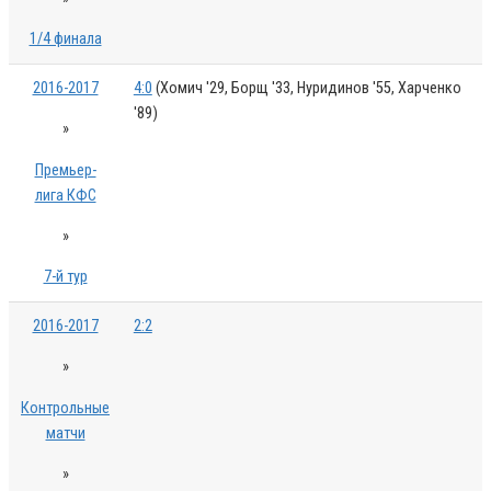
1/4 финала
2016-2017
4:0
(Хомич '29, Борщ '33, Нуридинов '55, Харченко
'89)
»
Премьер-
лига КФС
»
7-й тур
2016-2017
2:2
»
Контрольные
матчи
»