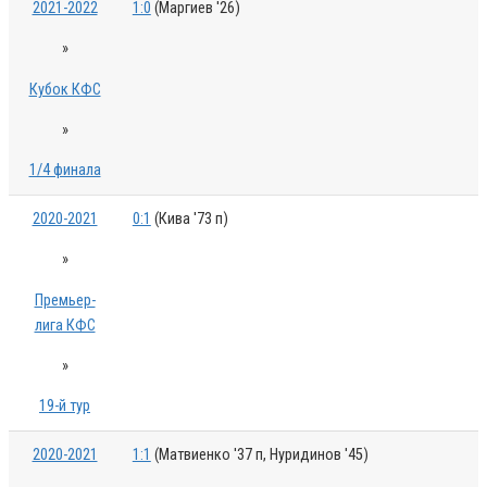
2021-2022
1:0
(Маргиев '26)
»
Кубок КФС
»
1/4 финала
2020-2021
0:1
(Кива '73 п)
»
Премьер-
лига КФС
»
19-й тур
2020-2021
1:1
(Матвиенко '37 п, Нуридинов '45)