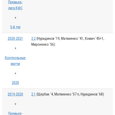
Премьер-
лига КФС
»
5-й тур
2020-2021
2:2
(Нуридинов '19, Матвиенко '41, Хомич '45+1,
Мироненко '56)
»
Контрольные
матчи
»
2020
2019-2020
2:1
(Щербак '4, Матвиенко '57 п, Нуридинов '68)
»
Премьер-