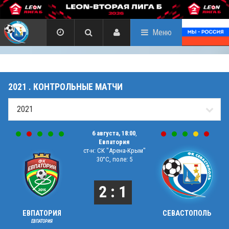
Меню
2021 . КОНТРОЛЬНЫЕ МАТЧИ
6 августа, 18:00
,
Евпатория
ст-н: СК "Арена-Крым"
30°C, поле: 5
2 : 1
ЕВПАТОРИЯ
СЕВАСТОПОЛЬ
ЕВПАТОРИЯ