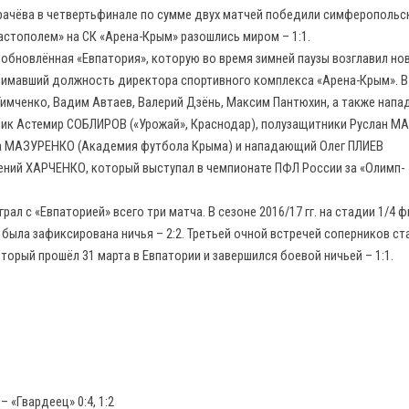
ачёва в четвертьфинале по сумме двух матчей победили симферопольс
евастополем» на СК «Арена-Крым» разошлись миром – 1:1.
обновлённая «Евпатория», которую во время зимней паузы возглавил но
анимавший должность директора спортивного комплекса «Арена-Крым». В
имченко, Вадим Автаев, Валерий Дзёнь, Максим Пантюхин, а также нап
ник Астемир СОБЛИРОВ («Урожай», Краснодар), полузащитники Руслан М
ита МАЗУРЕНКО (Академия футбола Крыма) и нападающий Олег ПЛИЕВ
гений ХАРЧЕНКО, который выступал в чемпионате ПФЛ России за «Олимп-
л с «Евпаторией» всего три матча. В сезоне 2016/17 гг. на стадии 1/4 ф
е была зафиксирована ничья – 2:2. Третьей очной встречей соперников ст
орый прошёл 31 марта в Евпатории и завершился боевой ничьей – 1:1.
 «Гвардеец» 0:4, 1:2