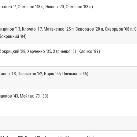
тышев '7, Османов '48 п, Эюпов '70, Османов '83 п)
идинов '13, Клочко '17, Матвиенко '25 п, Скворцов '28 п, Скворцов '68 п, 
бокрицкий '84)
окрицкий '28, Харченко '35, Харченко '61, Клочко '89)
ганов '13, Плешаков '52, Борщ '55, Плешаков '66)
шаков '43, Мейлах '79, '80)