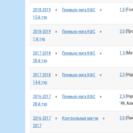
1:0
(Гол
2018-2019
»
Премьер-лига КФС
»
15-й тур
3:0
(Про
2018-2019
»
Премьер-лига КФС
»
1-й тур
1:5
(Мат
2017-2018
»
Премьер-лига КФС
»
28-й тур
2:3
(Нур
2017-2018
»
Премьер-лига КФС
»
14-й тур
2:5
(Нур
2016-2017
»
Премьер-лига КФС
»
'49, Ал
28-й тур
3:0
(Пан
2016-2017
»
Контрольные матчи
»
2017