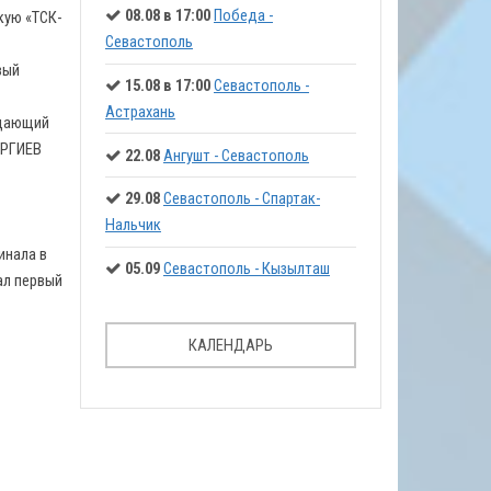
08.08 в 17:00
Победа -
кую «ТСК-
Севастополь
вый
15.08 в 17:00
Севастополь -
Астрахань
адающий
АРГИЕВ
22.08
Ангушт - Севастополь
29.08
Севастополь - Спартак-
Нальчик
инала в
05.09
Севастополь - Кызылташ
ал первый
КАЛЕНДАРЬ