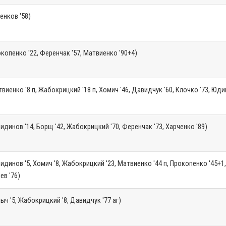
енков '58)
копенко '22, Ференчак '57, Матвиенко '90+4)
виенко '8 п, Жабокрицкий '18 п, Хомич '46, Давидчук '60, Клочко '73, Юдин
идинов '14, Борщ '42, Жабокрицкий '70, Ференчак '73, Харченко '89)
идинов '5, Хомич '8, Жабокрицкий '23, Матвиенко '44 п, Прокопенко '45+1
иев '76)
ыч '5, Жабокрицкий '8, Давидчук '77 аг)