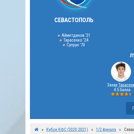
СЕВАСТОПОЛЬ
Айметдинов '21
Тарасенко '24
Супрун '70
Л
Захар
Тарасен
4.5 балла
»
Кубок КФС (2020-2021)
»
1/2 финала
»
Сева