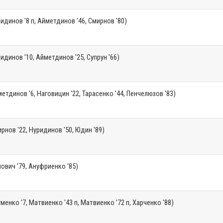
идинов '8 п, Айметдинов '46, Смирнов '80)
идинов '10, Айметдинов '25, Супрун '66)
етдинов '6, Наговицин '22, Тарасенко '44, Пенчелюзов '83)
рнов '22, Нуридинов '50, Юдин '89)
ович '79, Ануфриенко '85)
менко '7, Матвиенко '43 п, Матвиенко '72 п, Харченко '88)