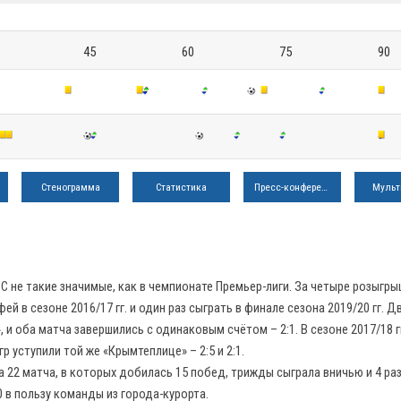
45
60
75
90
Стенограмма
Статистика
Пресс-конференция
Мульт
 не такие значимые, как в чемпионате Премьер-лиги. За четыре розыгры
й в сезоне 2016/17 гг. и один раз сыграть в финале сезона 2019/20 гг. 
и оба матча завершились с одинаковым счётом – 2:1. В сезоне 2017/18 г
 уступили той же «Крымтеплице» – 2:5 и 2:1.
а 22 матча, в которых добилась 15 побед, трижды сыграла вничью и 4 ра
0 в пользу команды из города-курорта.