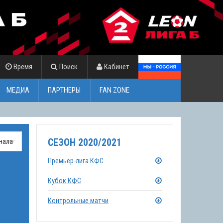
Время
Поиск
Кабинет
МЕДИА
ПАРТНЕРЫ
FAN ZONE
СЕЗОН 2020/2021
Премьер-лига КФС
Кубок КФС
Контрольные матчи