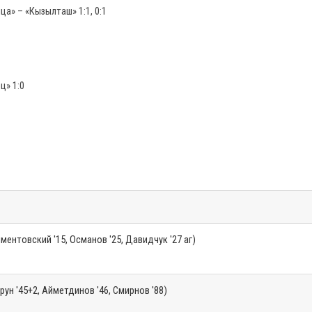
 – «Кызылташ» 1:1, 0:1
ц» 1:0
ментовский '15, Османов '25, Давидчук '27 аг)
рун '45+2, Айметдинов '46, Смирнов '88)