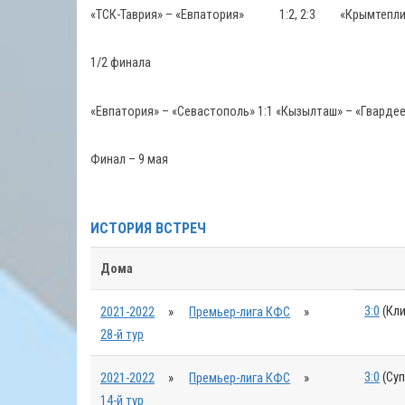
«ТСК-Таврия» – «Евпатория» 1:2, 2:3 «Крымтеплица»
1/2 финала
«Евпатория» – «Севастополь» 1:1 «Кызылташ» – «Гвардее
Финал – 9 мая
ИСТОРИЯ ВСТРЕЧ
Дома
3:0
(Кли
2021-2022
»
Премьер-лига КФС
»
28-й тур
3:0
(Суп
2021-2022
»
Премьер-лига КФС
»
14-й тур