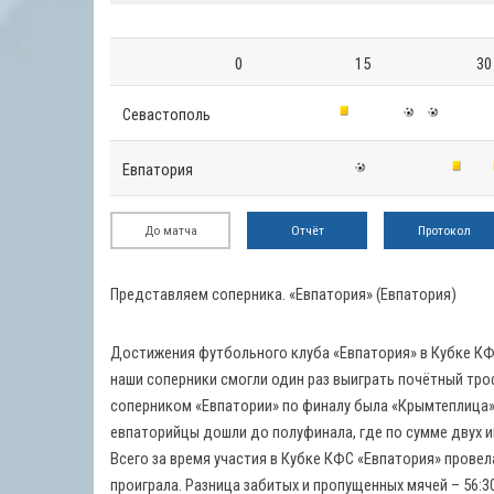
0
15
30
Севастополь
Евпатория
До матча
Отчёт
Протокол
Представляем соперника. «Евпатория» (Евпатория)
Достижения футбольного клуба «Евпатория» в Кубке КФС
наши соперники смогли один раз выиграть почётный трофе
соперником «Евпатории» по финалу была «Крымтеплица», 
евпаторийцы дошли до полуфинала, где по сумме двух игр
Всего за время участия в Кубке КФС «Евпатория» провел
проиграла. Разница забитых и пропущенных мячей – 56:3