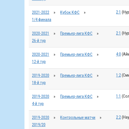
2:1
(Нур
2021-2022
»
Кубок КФС
»
1/4 финала
2:1
(Нур
2020-2021
»
Премьер-лига КФС
»
26-й тур
4:0
(Айм
2020-2021
»
Премьер-лига КФС
»
12-й тур
1:2
(Сми
2019-2020
»
Премьер-лига КФС
»
18-й тур
1:1
(Сол
2019-2020
»
Премьер-лига КФС
»
4-й тур
2:2
(Нау
2019-2020
»
Контрольные матчи
»
2019/20