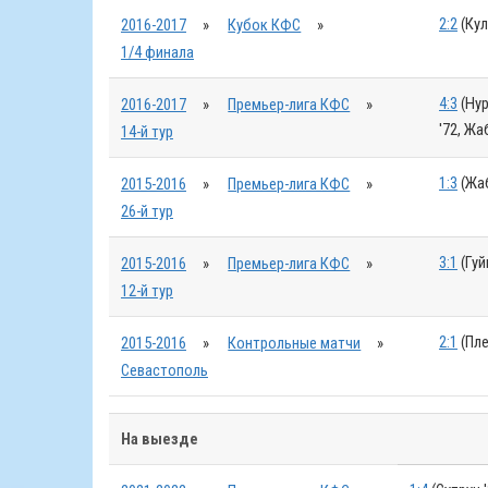
2:2
(Кул
2016-2017
»
Кубок КФС
»
1/4 финала
4:3
(Нур
2016-2017
»
Премьер-лига КФС
»
'72, Жа
14-й тур
1:3
(Жаб
2015-2016
»
Премьер-лига КФС
»
26-й тур
3:1
(Гуй
2015-2016
»
Премьер-лига КФС
»
12-й тур
2:1
(Пле
2015-2016
»
Контрольные матчи
»
Севастополь
На выезде