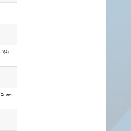
 '84)
, Хомич