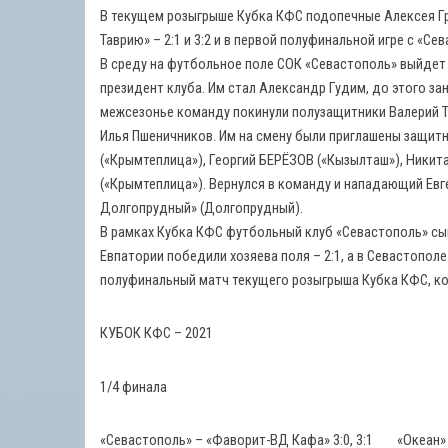
В текущем розыгрыше Кубка КФС подопечные Алексея Гр
Таврию» – 2:1 и 3:2 и в первой полуфинальной игре с «С
В среду на футбольное поле СОК «Севастополь» выйдет 
президент клуба. Им стал Александр Гудим, до этого з
межсезонье команду покинули полузащитники Валерий Т
Илья Пшеничников. Им на смену были приглашены защит
(«Крымтеплица»), Георгий БЕРЁЗОВ («Кызылташ»), Ник
(«Крымтеплица»). Вернулся в команду и нападающий Ев
Долгопрудный» (Долгопрудный).
В рамках Кубка КФС футбольный клуб «Севастополь» сыгра
Евпатории победили хозяева поля – 2:1, а в Севастопол
полуфинальный матч текущего розыгрыша Кубка КФС, кот
КУБОК КФС – 2021
1/4 финала
«Севастополь» – «Фаворит-ВД Кафа» 3:0, 3:1 «Океан» –