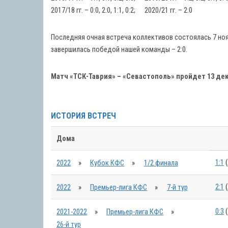
2017/18 гг. – 0:0, 2:0, 1:1, 0:2; 2020/21 гг. – 2:0
Последняя очная встреча коллективов состоялась 7 ноя
завершилась победой нашей команды – 2:0.
Матч «ТСК-Таврия» – «Севастополь» пройдет 13 дек
ИСТОРИЯ ВСТРЕЧ
Дома
1:1
(
2022
»
Кубок КФС
»
1/2 финала
2:1
(
2022
»
Премьер-лига КФС
»
7-й тур
0:3
(
2021-2022
»
Премьер-лига КФС
»
26-й тур