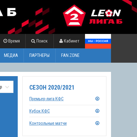
Время
Поиск
Кабинет
МЕДИА
ПАРТНЕРЫ
FAN ZONE
СЕЗОН 2020/2021
Премьер-лига КФС
Кубок КФС
Контрольные матчи