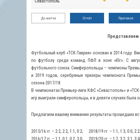
Севастополь
До матча
Отчёт
Протокол
Представляем 
Футбольный клуб «ТСК-Таврия» основан в 2014 году. В
по футболу среди команд ПФЛ в зоне «Юг». С авгус
футбольного союза. Симферопольцы – чемпионы Премьер
и 2019 годов, серебряные призеры чемпионата Премь
сезона-2017/18.
В чемпионатах Премьер-лиги КФС «Севастополь» и «ТСК-
игр выиграли симферопольцы, и в девяти случаях была за
Предлагаем вашему вниманию результаты прошедших вст
2015/16 гг. – 2:2, 2:2, 1:1, 0:2; 2018/19 гг. – 1:1, 1:3, 0:0, 2:2
2016/17 гг. – 1:1, 0:1, 0:2, 3:0; 2019/20 гг. – 1:2, 3:2, 3:1, 3:4