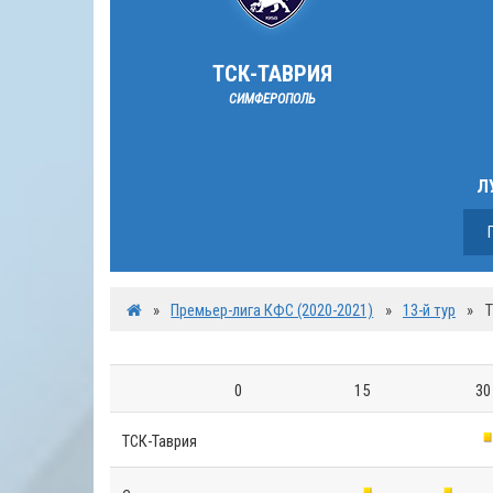
ТСК-ТАВРИЯ
СИМФЕРОПОЛЬ
Л
»
Премьер-лига КФС (2020-2021)
»
13-й тур
»
Т
0
15
30
ТСК-Таврия