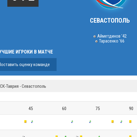
СЕВАСТОПОЛЬ
Айметдинов '42
Тарасенко '66
УЧШИЕ ИГРОКИ В МАТЧЕ
Поставить оценку команде
СК-Таврия - Севастополь
45
60
75
90