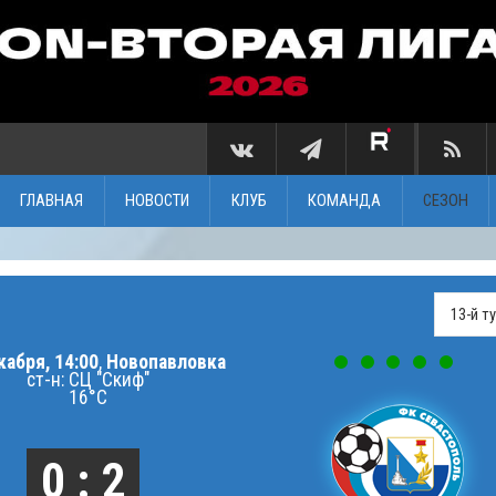
ГЛАВНАЯ
НОВОСТИ
КЛУБ
КОМАНДА
СЕЗОН
кабря, 14:00
,
Новопавловка
ст-н: СЦ "Скиф"
16°C
0 : 2