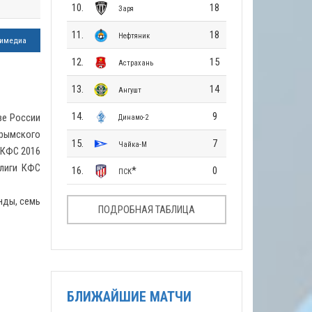
10.
18
Заря
11.
18
Нефтяник
имедиа
12.
15
Астрахань
13.
14
Ангушт
14.
9
ве России
Динамо-2
Крымского
15.
7
Чайка-М
 КФС 2016
-лиги КФС
16.
*
0
ПСК
нды, семь
ПОДРОБНАЯ ТАБЛИЦА
БЛИЖАЙШИЕ МАТЧИ