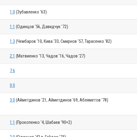
1:0
(Зубавленко '63)
1:1
(Одинцов '56, Давидчук '72)
1:3
(Чембаров '10, Кива '33, Смирнов '57, Тарасенко '82)
2:1
(Матвиенко '13, Чадов '16, Чадов '27)
7:6
0:0
3:0
(Айметдинов '21, Айметдинов '69, Абляметов '78)
1:1
(Прокопенко '4, Шабаев '90+2)