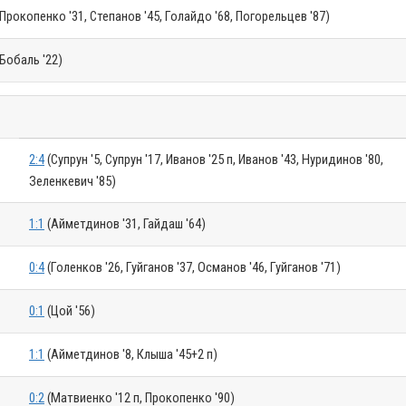
Прокопенко '31, Степанов '45, Голайдо '68, Погорельцев '87)
Бобаль '22)
2:4
(Супрун '5, Супрун '17, Иванов '25 п, Иванов '43, Нуридинов '80,
Зеленкевич '85)
1:1
(Айметдинов '31, Гайдаш '64)
0:4
(Голенков '26, Гуйганов '37, Османов '46, Гуйганов '71)
0:1
(Цой '56)
1:1
(Айметдинов '8, Клыша '45+2 п)
0:2
(Матвиенко '12 п, Прокопенко '90)