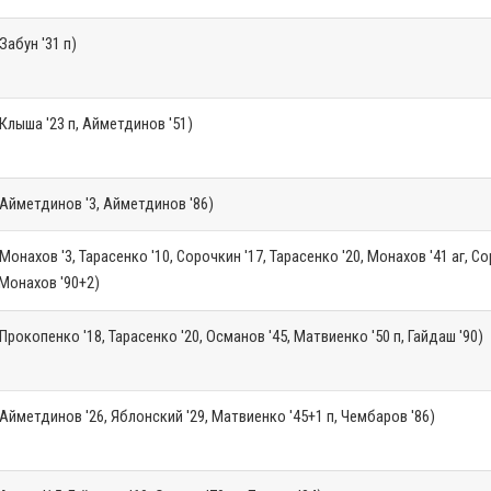
Забун '31 п)
Клыша '23 п, Айметдинов '51)
Айметдинов '3, Айметдинов '86)
Монахов '3, Тарасенко '10, Сорочкин '17, Тарасенко '20, Монахов '41 аг, С
 Монахов '90+2)
Прокопенко '18, Тарасенко '20, Османов '45, Матвиенко '50 п, Гайдаш '90)
Айметдинов '26, Яблонский '29, Матвиенко '45+1 п, Чембаров '86)