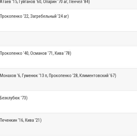
Атаев '15, Гуйганов '60, Опарин '70 аг, Пенчел '84)
Прокопенко '22, Загребельный '24 аг)
Прокопенко '40, Османов '71, Кива '78)
Монахов '6, Гуменюк '13 п, Прокопенко '28, Климентовский '67)
Безклубюк '73)
Печенкин '16, Кива '21)