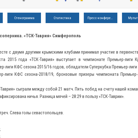
Стенограмма
Статистика
Пресс-конференция
Мульт
соперника. «ТСК-Таврия» Симферополь
месте с двумя другими крымскими клубами принимал участие в первенст
та 2015 года «ТСК-Таврия» выступает в чемпионате Премьер-лиги 
-лиги КФС сезона 2015/16 годов, обладатели Суперкубка Премьер-лиги
ер-лиги КФС сезона-2018/19, бронзовые призеры чемпионата Премьер
Таврия» сыграли между собой 21 матч. Пять побед на счету нашей кома
фиксирована ничья. Разница мячей – 28:29 в пользу «ТСК-Таврии».
реч. Слева голы севастопольцев.
;
;