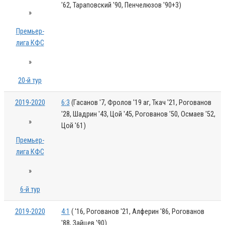
'62, Тараповский '90, Пенчелюзов '90+3)
»
Премьер-
лига КФС
»
20-й тур
2019-2020
6:3
(Гасанов '7, Фролов '19 аг, Ткач '21, Рогованов
'28, Шадрин '43, Цой '45, Рогованов '50, Осмаев '52,
»
Цой '61)
Премьер-
лига КФС
»
6-й тур
2019-2020
4:1
( '16, Рогованов '21, Алферин '86, Рогованов
'88, Зайцев '90)