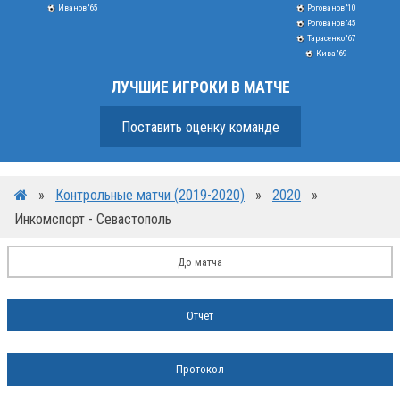
Иванов '65
Рогованов '10
Рогованов '45
Тарасенко '67
Кива '69
ЛУЧШИЕ ИГРОКИ В МАТЧЕ
Поставить оценку команде
»
Контрольные матчи (2019-2020)
»
2020
»
Инкомспорт - Севастополь
До матча
Отчёт
Протокол