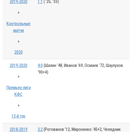
2019-2020
1:1
( '25, '33)
»
Контрольные
матчи
»
2020
2019-2020
4:0
(Шалин '48, Иванов '69, Осмаев '72, Шаулухов
'90+4)
»
Премьер-лига
КФС
»
13-й тур
2018-2019
3:2
(Рогованов '12, Мироненко '45+2, Челядник