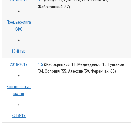
2018-2019
3:1
(Линда '25, Цой '32 п, Рогованов '43,
Жабокрицкий '87)
»
Премьер-лига
КФС
»
13-й тур
2018-2019
1:5
(Жабокрицкий '11, Медведенко '16, Гуйганов
'34, Солович '55, Алексин '59, Ференчак '65)
»
Контрольные
матчи
»
2018/19