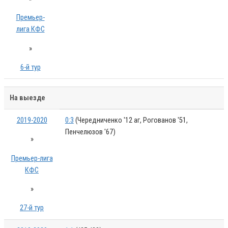
Премьер-
лига КФС
»
6-й тур
На выезде
2019-2020
0:3
(Чередниченко '12 аг, Рогованов '51,
Пенчелюзов '67)
»
Премьер-лига
КФС
»
27-й тур