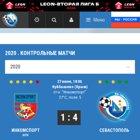
Меню
2020 . КОНТРОЛЬНЫЕ МАТЧИ
27 июня, 18:00
,
Куйбышево (Крым)
ст-н: "Инкомспорт"
27°C, поле: 5
1 : 4
ИНКОМСПОРТ
СЕВАСТОПОЛЬ
ЯЛТА