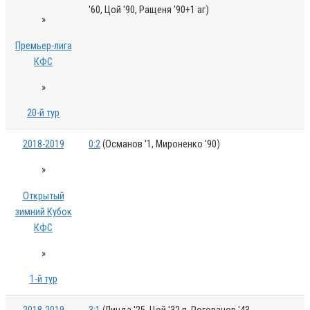
'60, Цой '90, Ращеня '90+1 аг)
»
Премьер-лига
КФС
»
20-й тур
2018-2019
0:2
(Османов '1, Мироненко '90)
»
Открытый
зимний Кубок
КФС
»
1-й тур