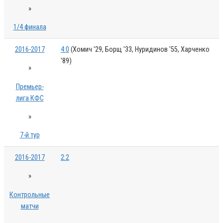
»
1/4 финала
2016-2017
4:0
(Хомич '29, Борщ '33, Нуридинов '55, Харченко
'89)
»
Премьер-
лига КФС
»
7-й тур
2016-2017
2:2
»
Контрольные
матчи