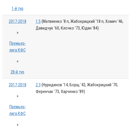
1-й тур
2017-2018
1:5
(Матвиенко '8 п, Жабокрицкий '18 п, Хомич '46,
Давидчук '60, Клочко '73, Юдин '84)
»
Премьер-
лига КФС
»
28-й тур
2017-2018
2:3
(Нуридинов '14, Борщ '42, Жабокрицкий '70,
Ференчак '73, Харченко '89)
»
Премьер-
лига КФС
»