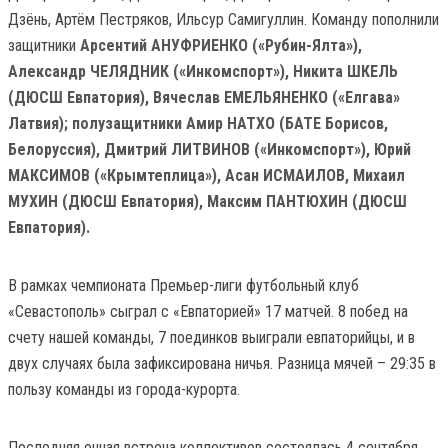
Дзёнь, Артём Пестряков, Ильсур Самигуллин. Команду пополнили
защитники
Арсентий АНУФРИЕНКО («Рубин-Ялта»),
Александр ЧЕЛЯДНИК («Инкомспорт»), Никита ШКЕЛЬ
(ДЮСШ Евпатория),
Вячеслав ЕМЕЛЬЯНЕНКО («Елгава»
Латвия); полузащитники Амир НАТХО (БАТЕ Борисов,
Белоруссия), Дмитрий ЛИТВИНОВ («Инкомспорт»), Юрий
МАКСИМОВ («Крымтеплица»), Асан ИСМАИЛОВ, Михаил
МУХИН (ДЮСШ Евпатория), Максим ПАНТЮХИН (ДЮСШ
Евпатория).
В рамках чемпионата Премьер-лиги футбольный клуб
«Севастополь» сыграл с «Евпаторией» 17 матчей. 8 побед на
счету нашей команды, 7 поединков выиграли евпаторийцы, и в
двух случаях была зафиксирована ничья. Разница мячей – 29:35 в
пользу команды из города-курорта.
Последняя очная встреча коллективов состоялась 4 сентября