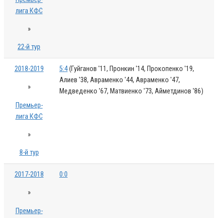
лига КФС
»
22-й тур
2018-2019
5:4
(Гуйганов '11, Пронкин '14, Прокопенко '19,
Алиев '38, Авраменко '44, Авраменко '47,
»
Медведенко '67, Матвиенко '73, Айметдинов '86)
Премьер-
лига КФС
»
8-й тур
2017-2018
0:0
»
Премьер-