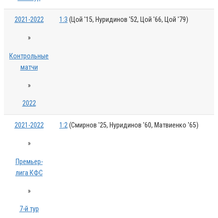
2021-2022
1:3
(Цой '15, Нуридинов '52, Цой '66, Цой '79)
»
Контрольные
матчи
»
2022
2021-2022
1:2
(Смирнов '25, Нуридинов '60, Матвиенко '65)
»
Премьер-
лига КФС
»
7-й тур