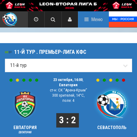
Меню
11-Й ТУР . ПРЕМЬЕР-ЛИГА КФС
23 октября, 16:00
,
Евпатория
ст-н: СК "Арена-Крым"
300 зрителей, 14°C,
поле: 4
3 : 2
ЕВПАТОРИЯ
СЕВАСТОПОЛЬ
ЕВПАТОРИЯ