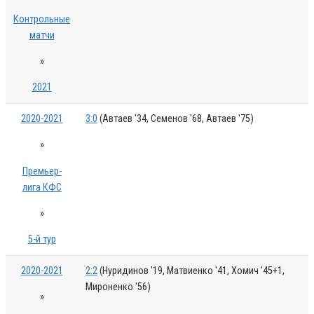
Контрольные
матчи
»
2021
2020-2021
3:0
(Автаев '34, Семенов '68, Автаев '75)
»
Премьер-
лига КФС
»
5-й тур
2020-2021
2:2
(Нуридинов '19, Матвиенко '41, Хомич '45+1,
Мироненко '56)
»