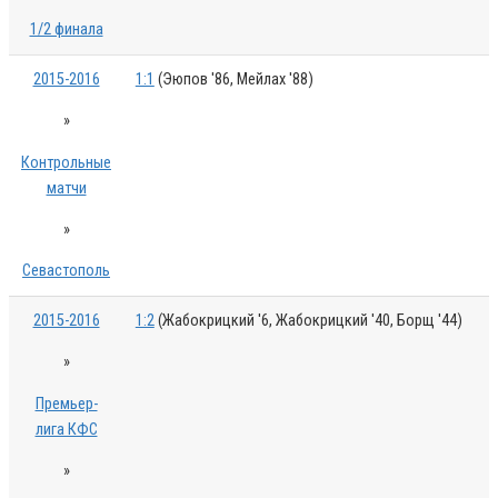
1/2 финала
2015-2016
1:1
(Эюпов '86, Мейлах '88)
»
Контрольные
матчи
»
Севастополь
2015-2016
1:2
(Жабокрицкий '6, Жабокрицкий '40, Борщ '44)
»
Премьер-
лига КФС
»