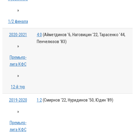
»
1/2 финала
2020-2021
4:0
(Айметдинов '6, Наговицин '22, Тарасенко '44,
Пенчелюзов '83)
»
Премьер-
лига КФС
»
12-й тур
2019-2020
1:2
(Смирнов '22, Нуридинов '50, Юдин '89)
»
Премьер-
лига КФС