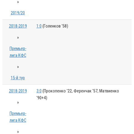
»
2019/20
2018-2019
1:0
(Голенков '58)
»
Премьер-
лига КФС
»
15-й тур
2018-2019
3:0
(Прокопенко '22, Ференчак '57, Матвиенко
'90+4)
»
Премьер-
лига КФС
»