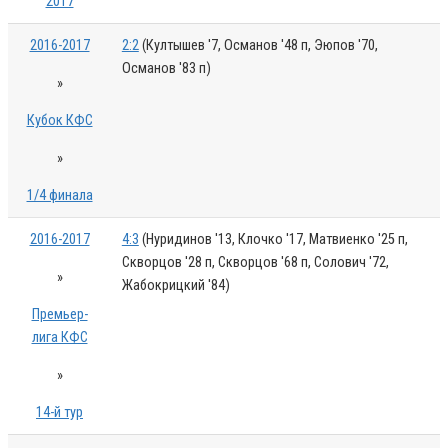
2017
2016-2017
2:2
(Култышев '7, Османов '48 п, Эюпов '70,
Османов '83 п)
»
Кубок КФС
»
1/4 финала
2016-2017
4:3
(Нуридинов '13, Клочко '17, Матвиенко '25 п,
Скворцов '28 п, Скворцов '68 п, Солович '72,
»
Жабокрицкий '84)
Премьер-
лига КФС
»
14-й тур