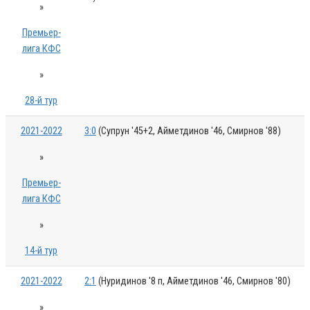
»
Премьер-
лига КФС
»
28-й тур
2021-2022
3:0
(Супрун '45+2, Айметдинов '46, Смирнов '88)
»
Премьер-
лига КФС
»
14-й тур
2021-2022
2:1
(Нуридинов '8 п, Айметдинов '46, Смирнов '80)
»