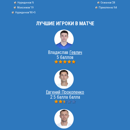
Нуридинов '6
Османов '28
Максимов '19
Прокопенко '64
Нуридинов '90+5
ЛУЧШИЕ ИГРОКИ В МАТЧЕ
Владислав
Гевлич
5 баллов
Евгений Прокопенко
2.5 балла балла