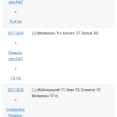
лига КФС
»
21-й тур
2017-2018
3:0
(Матвиенко '9 п, Клочко '27, Эюпов '66)
»
Премьер-
лига КФС
»
7-й тур
2017-2018
1:3
(Жабокрицкий '11, Кива '22, Османов '47,
Матвиенко '57 п)
»
Суперкубок
Премьер-