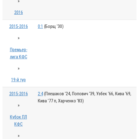
»
2016
2015-2016
0:1
(Борщ '30)
»
Премьер-
лига КФС
»
19-й тур
2015-2016
2:4
(Плешаков '24, Попович '39, Узбек '66, Кива '69,
Кива '77 п, Харченко '83)
»
Кубок ПЛ
КФС
»