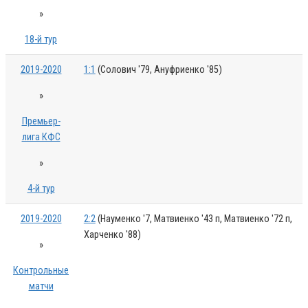
»
18-й тур
2019-2020
1:1
(Солович '79, Ануфриенко '85)
»
Премьер-
лига КФС
»
4-й тур
2019-2020
2:2
(Науменко '7, Матвиенко '43 п, Матвиенко '72 п,
Харченко '88)
»
Контрольные
матчи