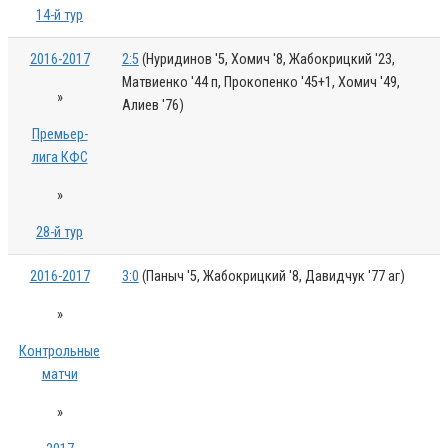
14-й тур
2016-2017
2:5
(Нуридинов '5, Хомич '8, Жабокрицкий '23,
Матвиенко '44 п, Прокопенко '45+1, Хомич '49,
»
Алиев '76)
Премьер-
лига КФС
»
28-й тур
2016-2017
3:0
(Паныч '5, Жабокрицкий '8, Давидчук '77 аг)
»
Контрольные
матчи
»