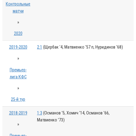
Контрольные
матчи
»
2020
2019-2020
2:1
(Щербак '4, Матвиенко '57 п, Нуридинов '68)
»
Премьер-
лига КФС
»
25-й тур
2018-2019
1:3
(Османов '5, Хомич '14, Османов '66,
Матвиенко '73)
»
Премьер-