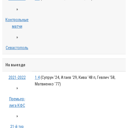
»
Контрольные
матчи
»
Севастополь
На выезде
2021-2022
1:4
(Супрун '24, Атаев '29, Кива '48 п, Гевлич '58,
Матвиенко '77)
»
Премьер-
лига КФС
»
21-й тур