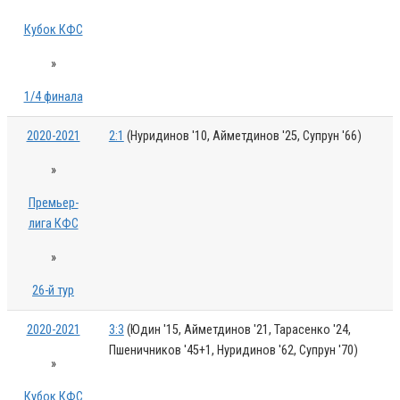
Кубок КФС
»
1/4 финала
2020-2021
2:1
(Нуридинов '10, Айметдинов '25, Супрун '66)
»
Премьер-
лига КФС
»
26-й тур
2020-2021
3:3
(Юдин '15, Айметдинов '21, Тарасенко '24,
Пшеничников '45+1, Нуридинов '62, Супрун '70)
»
Кубок КФС