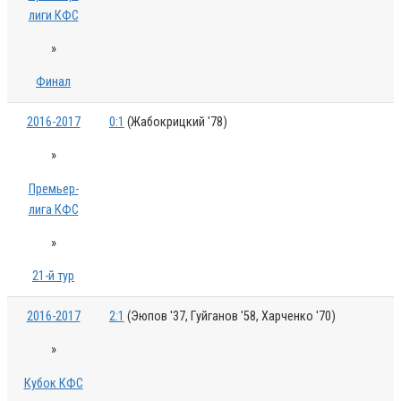
лиги КФС
»
Финал
2016-2017
0:1
(Жабокрицкий '78)
»
Премьер-
лига КФС
»
21-й тур
2016-2017
2:1
(Эюпов '37, Гуйганов '58, Харченко '70)
»
Кубок КФС