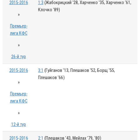
2015-2016
1:3
(Жабокрицкий '28, Харченко '35, Харченко '61,
Клочко '89)
»
Премьер-
лига КФС
»
26-й тур
2015-2016
3:1
(Гуйганов '13, Плешаков '52, Борщ '55,
Плешаков '66)
»
Премьер-
лига КФС
»
12-й тур
2015-2016
2:1
(Плешаков '43, Мейлах '79, '80)