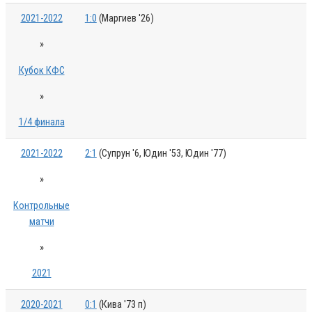
2021-2022
1:0
(Маргиев '26)
»
Кубок КФС
»
1/4 финала
2021-2022
2:1
(Супрун '6, Юдин '53, Юдин '77)
»
Контрольные
матчи
»
2021
2020-2021
0:1
(Кива '73 п)