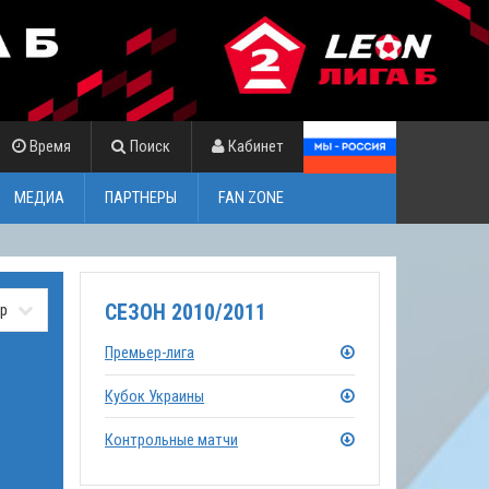
Время
Поиск
Кабинет
МЕДИА
ПАРТНЕРЫ
FAN ZONE
СЕЗОН 2010/2011
Премьер-лига
Кубок Украины
Контрольные матчи