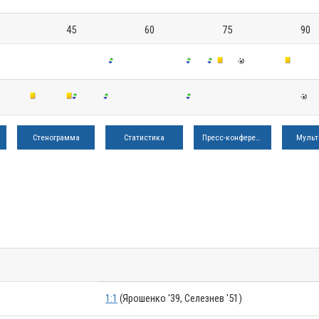
45
60
75
90
Стенограмма
Статистика
Пресс-конференция
Мульт
1:1
(Ярошенко '39, Селезнев '51)