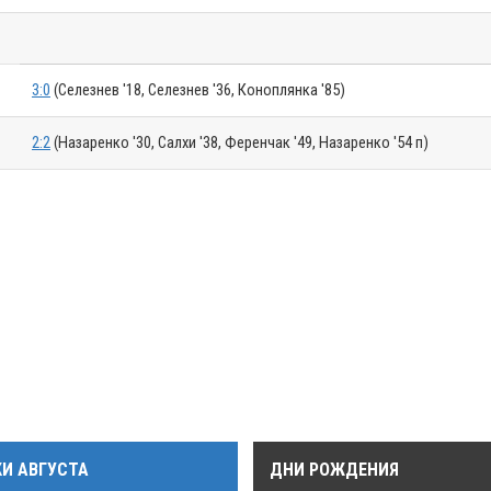
3:0
(Селезнев '18, Селезнев '36, Коноплянка '85)
2:2
(Назаренко '30, Салхи '38, Ференчак '49, Назаренко '54 п)
КИ АВГУСТА
ДНИ РОЖДЕНИЯ