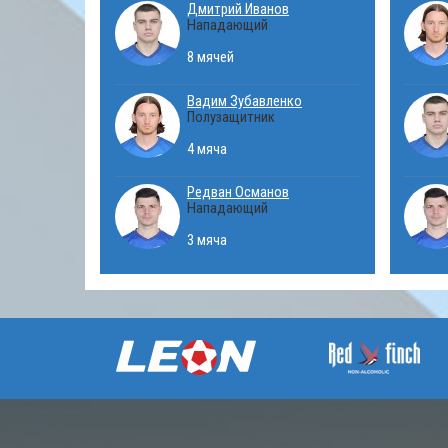
Дмитрий Иванов
Нападающий
8 мячей
Вадим Зубавленко
Полузащитник
4 мяча
Редван Османов
Нападающий
3 мяча