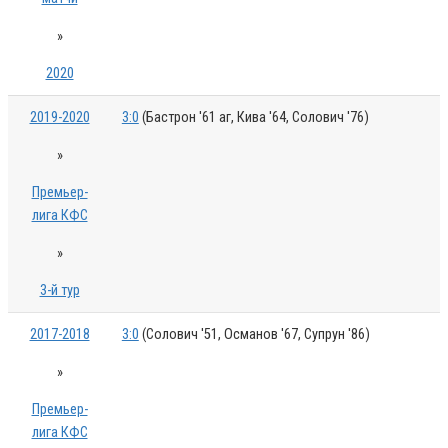
»
2020
2019-2020
3:0
(Бастрон '61 аг, Кива '64, Солович '76)
»
Премьер-
лига КФС
»
3-й тур
2017-2018
3:0
(Солович '51, Османов '67, Супрун '86)
»
Премьер-
лига КФС