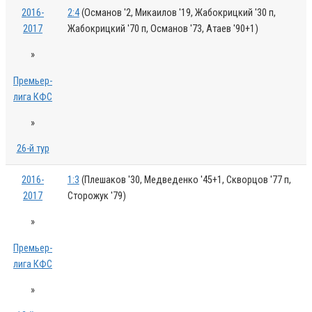
2016-
2:4
(Османов '2, Микаилов '19, Жабокрицкий '30 п,
2017
Жабокрицкий '70 п, Османов '73, Атаев '90+1)
»
Премьер-
лига КФС
»
26-й тур
2016-
1:3
(Плешаков '30, Медведенко '45+1, Скворцов '77 п,
2017
Сторожук '79)
»
Премьер-
лига КФС
»