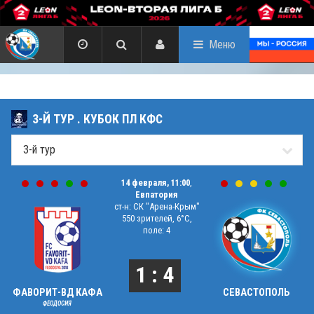
Меню
3-Й ТУР . КУБОК ПЛ КФС
14 февраля, 11:00
,
Евпатория
ст-н: СК "Арена-Крым"
550 зрителей, 6°C,
поле: 4
1 : 4
ФАВОРИТ-ВД КАФА
СЕВАСТОПОЛЬ
ФЕОДОСИЯ