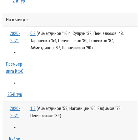
2-й тур
На выезде
2020-
0:8
(Айметдинов '16 п, Супрун '32, Пенчелюзов '48,
2021
Тарасенко '54, Пенчелюзов '80, Голенков '84,
Айметдинов '87, Пенчелюзов '90)
»
Премьер-
лига КФС
»
25-й тур
2020-
1:3
(Айметдинов '53, Наговицин '60, Елфимов '73,
2021
Пенчелюзов '86)
»
Кубок