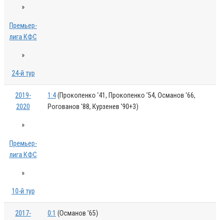
»
Премьер-
лига КФС
»
24-й тур
2019-
1:4
(Прокопенко '41, Прокопенко '54, Османов '66,
2020
Рогованов '88, Курзенев '90+3)
»
Премьер-
лига КФС
»
10-й тур
2017-
0:1
(Османов '65)