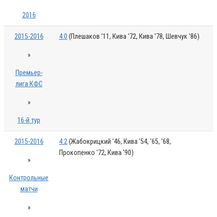
2016
2015-2016
4:0
(Плешаков '11, Кива '72, Кива '78, Шевчук '86)
»
Премьер-
лига КФС
»
16-й тур
2015-2016
4:2
(Жабокрицкий '46, Кива '54, '65, '68,
Прокопенко '72, Кива '90)
»
Контрольные
матчи
»