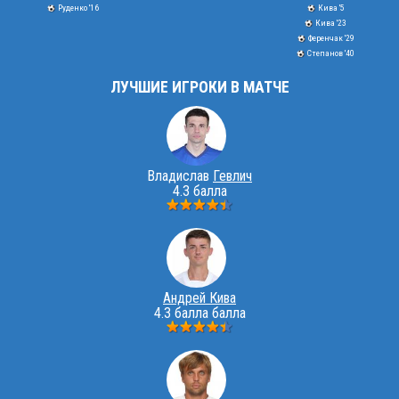
Руденко '16
Кива '5
Кива '23
Ференчак '29
Степанов '40
ЛУЧШИЕ ИГРОКИ В МАТЧЕ
Владислав
Гевлич
4.3 балла
Андрей Кива
4.3 балла балла