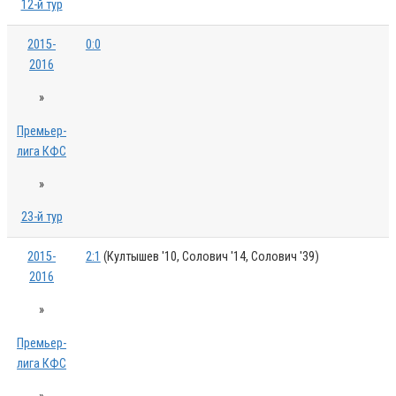
12-й тур
2015-
0:0
2016
»
Премьер-
лига КФС
»
23-й тур
2015-
2:1
(Култышев '10, Солович '14, Солович '39)
2016
»
Премьер-
лига КФС