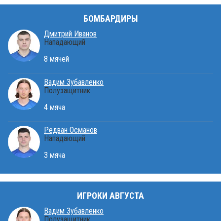
БОМБАРДИРЫ
Дмитрий Иванов
Нападающий
8 мячей
Вадим Зубавленко
Полузащитник
4 мяча
Редван Османов
Нападающий
3 мяча
ИГРОКИ АВГУСТА
Вадим Зубавленко
Полузащитник