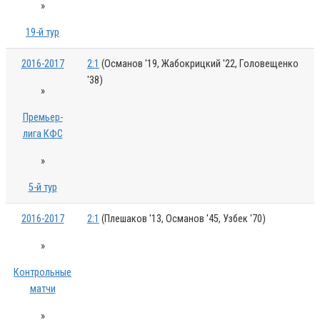
»
19-й тур
2016-2017
2:1
(Османов '19, Жабокрицкий '22, Головещенко
'38)
»
Премьер-
лига КФС
»
5-й тур
2016-2017
2:1
(Плешаков '13, Османов '45, Узбек '70)
»
Контрольные
матчи
»