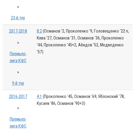
»
23-й тур
2017-2018
8:2
(Османов '2, Прокопенко '9, Головещенко '22 п,
Кива '27, Османов '31, Османов '36, Прокопенко
»
'44, Прокопенко '45+2, Абидов '52, Медведенко
'57)
Премьер-
лига КФС
»
9-й тур
2016-2017
4:1
(Прокопенко '45, Османов '69, Яблонский '78,
Кусаев '86, Османов '90+3)
»
Премьер-
лига КФС