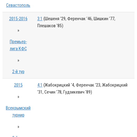
Севастополь
2015-2016
3:1
(Шешеня '29, Ференчак '46, Шишкин '77,
Плешаков '85)
»
Премьер-
лига КФС
»
2-й тур
2015
4:1
(Жабокрицкий '4, Ференчак '23, Жабокрицкий
'31, Сечин '78, Гудзикевич '89)
»
Всекрымский
турнир
»