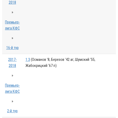
2018
»
Премьер-
лига КФС
»
16-й тур
2017-
1:3
(Османов '8, Березов '42 аг, Шумский '55,
2018
Жабокрицкий '67 п)
»
Премьер-
лига КФС
»
2-й тур