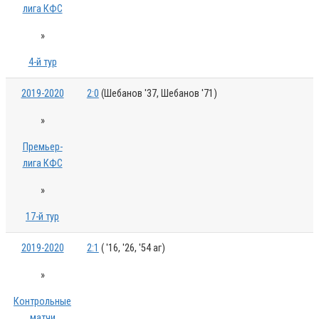
лига КФС
»
4-й тур
2019-2020
2:0
(Шебанов '37, Шебанов '71)
»
Премьер-
лига КФС
»
17-й тур
2019-2020
2:1
( '16, '26, '54 аг)
»
Контрольные
матчи