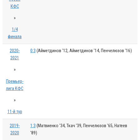
КФС
»
1/4
финала
2020-
0:3
(Айметдинов '12, Айметдинов '14, Пенчелюзов '16)
2021
»
Премьер-
лига КФС
»
11-й тур
2019-
1:3
(Матвиенко '34, Ткач '39, Пенчелюзов '65, Натеев
2020
'89)