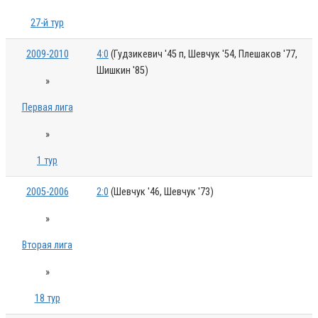
27-й тур
2009-2010
4:0
(Гудзикевич '45 п, Шевчук '54, Плешаков '77,
Шишкин '85)
»
Первая лига
»
1 тур
2005-2006
2:0
(Шевчук '46, Шевчук '73)
»
Вторая лига
»
18 тур