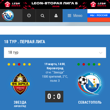
Меню
18 ТУР . ПЕРВАЯ ЛИГА
19 марта, 14:00
,
Кировоград
ст-н: "Звезда"
1500 зрителей, 2°C,
поле: 3
0 : 0
ЗВЕЗДА
СЕВАСТОПОЛЬ
КИРОВОГРАД