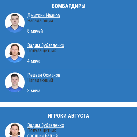
БОМБАРДИРЫ
Дмитрий Иванов
Нападающий
8 мячей
Вадим Зубавленко
Полузащитник
4 мяча
Редван Османов
Нападающий
3 мяча
ИГРОКИ АВГУСТА
Вадим Зубавленко
Полузащитник
средний бал - 5