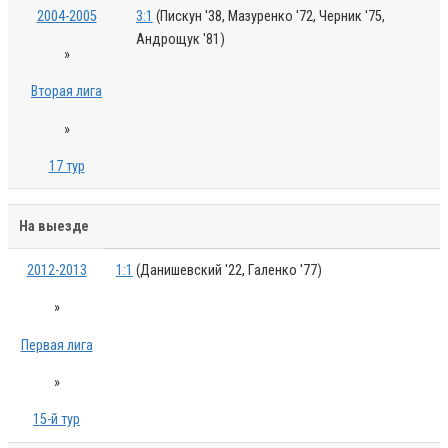
2004-2005
3:1
(Пискун '38, Мазуренко '72, Черник '75,
Андрощук '81)
»
Вторая лига
»
17 тур
На выезде
2012-2013
1:1
(Данишевский '22, Галенко '77)
»
Первая лига
»
15-й тур