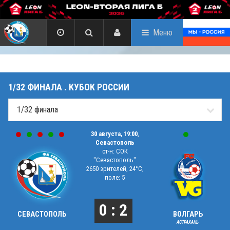
Меню
1/32 ФИНАЛА . КУБОК РОССИИ
30 августа, 19:00
,
Севастополь
ст-н: СОК
"Севастополь"
2650 зрителей, 24°C,
поле: 5
0 : 2
СЕВАСТОПОЛЬ
ВОЛГАРЬ
АСТРАХАНЬ